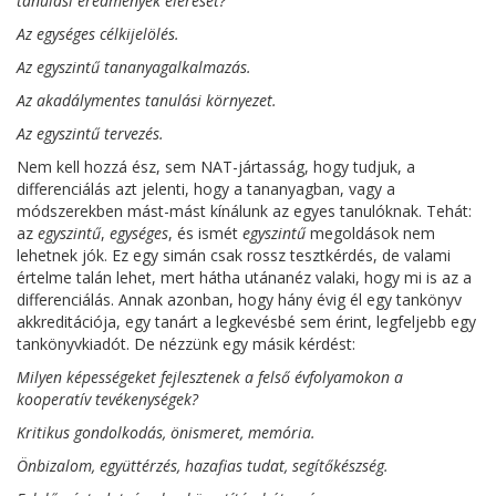
tanulási eredmények elérését?
Az egységes célkijelölés.
Az egyszintű tananyagalkalmazás.
Az akadálymentes tanulási környezet.
Az egyszintű tervezés.
Nem kell hozzá ész, sem NAT-jártasság, hogy tudjuk, a
differenciálás azt jelenti, hogy a tananyagban, vagy a
módszerekben mást-mást kínálunk az egyes tanulóknak. Tehát:
az
egyszintű
,
egységes
, és ismét
egyszintű
megoldások nem
lehetnek jók. Ez egy simán csak rossz tesztkérdés, de valami
értelme talán lehet, mert hátha utánanéz valaki, hogy mi is az a
differenciálás. Annak azonban, hogy hány évig él egy tankönyv
akkreditációja, egy tanárt a legkevésbé sem érint, legfeljebb egy
tankönyvkiadót. De nézzünk egy másik kérdést:
Milyen képességeket fejlesztenek a felső évfolyamokon a
kooperatív tevékenységek?
Kritikus gondolkodás, önismeret, memória.
Önbizalom, együttérzés, hazafias tudat, segítőkészség.