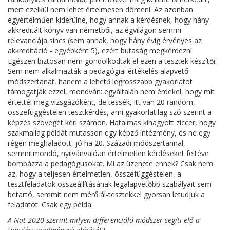
mert ezelkül nem lehet értelmesen dönteni. Az azonban
egyértelműen kiderülne, hogy annak a kérdésnek, hogy hány
akkreditált könyv van németből, az égvilágon semmi
relevanciája sincs (sem annak, hogy hány évig érvényes az
akkreditáció - egyébként 5), ezért butaság megkérdezni.
Egészen biztosan nem gondolkodtak el ezen a tesztek készítői.
Sem nem alkalmazták a pedagógiai értékelés alapvető
módszertanát, hanem a lehető legrosszabb gyakorlatot
támogatják ezzel, mondván: egyáltalán nem érdekel, hogy mit
értettél meg vizsgázóként, de tessék, itt van 20 random,
összefüggéstelen tesztkérdés, ami gyakorlatilag szó szerint a
képzés szövegét kéri számon. Hatalmas kihagyott ziccer, hogy
szakmailag példát mutasson egy képző intézmény, és ne egy
régen meghaladott, jó ha 20. Századi módszertannal,
semmitmondó, nyilvánvalóan értelmetlen kérdéseket feltéve
bombázza a pedagógusokat. Mi az üzenete ennek? Csak nem
az, hogy a teljesen értelmetlen, összefüggéstelen, a
tesztfeladatok összeállításának legalapvetőbb szabályait sem
betartó, semmit nem mérő ál-tesztekkel gyorsan letudjuk a
feladatot. Csak egy példa:
A Nat 2020 szerint milyen differenciáló módszer segíti elő a