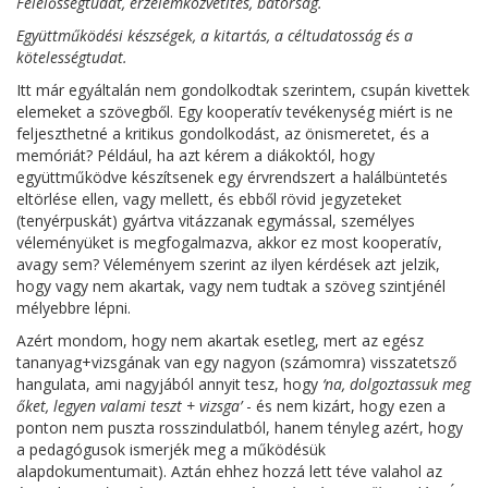
Felelősségtudat, érzelemközvetítés, bátorság.
Együttműködési készségek, a kitartás, a céltudatosság és a
kötelességtudat.
Itt már egyáltalán nem gondolkodtak szerintem, csupán kivettek
elemeket a szövegből. Egy kooperatív tevékenység miért is ne
feljeszthetné a kritikus gondolkodást, az önismeretet, és a
memóriát? Például, ha azt kérem a diákoktól, hogy
együttműködve készítsenek egy érvrendszert a halálbüntetés
eltörlése ellen, vagy mellett, és ebből rövid jegyzeteket
(tenyérpuskát) gyártva vitázzanak egymással, személyes
véleményüket is megfogalmazva, akkor ez most kooperatív,
avagy sem? Véleményem szerint az ilyen kérdések azt jelzik,
hogy vagy nem akartak, vagy nem tudtak a szöveg szintjénél
mélyebbre lépni.
Azért mondom, hogy nem akartak esetleg, mert az egész
tananyag+vizsgának van egy nagyon (számomra) visszatetsző
hangulata, ami nagyjából annyit tesz, hogy
‘na, dolgoztassuk meg
őket, legyen valami teszt + vizsga’
- és nem kizárt, hogy ezen a
ponton nem puszta rosszindulatból, hanem tényleg azért, hogy
a pedagógusok ismerjék meg a működésük
alapdokumentumait). Aztán ehhez hozzá lett téve valahol az