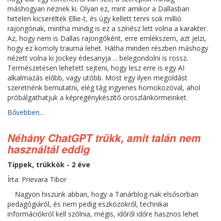
máshogyan néznek ki. Olyan ez, mint amikor a Dallasban
hirtelen kicserélték Ellie-t, és úgy kellett tenni sok millió
rajongónak, mintha mindig is ez a színész lett volna a karakter.
Az, hogy nem is Dallas rajongóként, erre emlékszem, azt jelzi,
hogy ez komoly trauma lehet. Hátha minden részben máshogy
nézett volna ki Jockey édesanyja ... belegondolni is rossz.
Természetesen lehetett sejteni, hogy lesz erre is egy AI
alkalmazás előbb, vagy utóbb. Most egy ilyen megoldást
szeretnénk bemutatni, elég tág ingyenes homokozóval, ahol
próbálgathatjuk a képregénykészítő oroszlánkörmeinket.
Bővebben...
Néhány ChatGPT trükk, amit talán nem
használtál eddig
Tippek, trükkök - 2 éve
Írta: Prievara Tibor
Nagyon hiszünk abban, hogy a Tanárblog-nak elsősorban
pedagógiáról, és nem pedig eszközökről, technikai
információkról kell szólnia, mégis, időről időre hasznos lehet