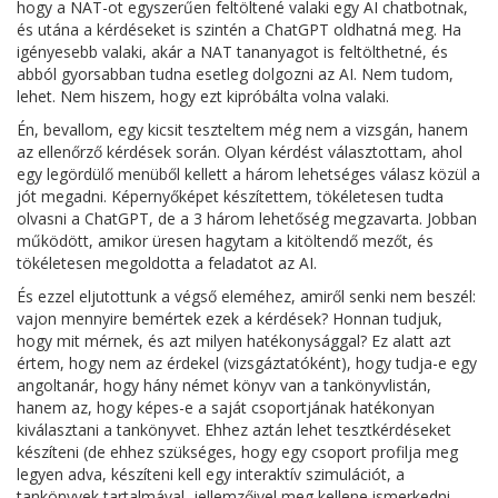
hogy a NAT-ot egyszerűen feltöltené valaki egy AI chatbotnak,
és utána a kérdéseket is szintén a ChatGPT oldhatná meg. Ha
igényesebb valaki, akár a NAT tananyagot is feltölthetné, és
abból gyorsabban tudna esetleg dolgozni az AI. Nem tudom,
lehet. Nem hiszem, hogy ezt kipróbálta volna valaki.
Én, bevallom, egy kicsit teszteltem még nem a vizsgán, hanem
az ellenőrző kérdések során. Olyan kérdést választottam, ahol
egy legördülő menüből kellett a három lehetséges válasz közül a
jót megadni. Képernyőképet készítettem, tökéletesen tudta
olvasni a ChatGPT, de a 3 három lehetőség megzavarta. Jobban
működött, amikor üresen hagytam a kitöltendő mezőt, és
tökéletesen megoldotta a feladatot az AI.
És ezzel eljutottunk a végső eleméhez, amiről senki nem beszél:
vajon mennyire bemértek ezek a kérdések? Honnan tudjuk,
hogy mit mérnek, és azt milyen hatékonysággal? Ez alatt azt
értem, hogy nem az érdekel (vizsgáztatóként), hogy tudja-e egy
angoltanár, hogy hány német könyv van a tankönyvlistán,
hanem az, hogy képes-e a saját csoportjának hatékonyan
kiválasztani a tankönyvet. Ehhez aztán lehet tesztkérdéseket
készíteni (de ehhez szükséges, hogy egy csoport profilja meg
legyen adva, készíteni kell egy interaktív szimulációt, a
tankönyvek tartalmával, jellemzőivel meg kellene ismerkedni,