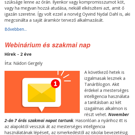
szükságe lenne az órán. Ilyenkor vagy kompromisszumot köt,
vagy ha megvan hozzá atudása, nekiáll elkészíteni azt, amit ő
igazán szeretne. Így volt ezzel a norvég Oyvind Nydal Dahl is, aki
megcsinálta a saját áramkör tervező alkalmazását.
Bővebben...
Webinárium és szakmai nap
Hírek - 2 éve
Írta: Nádori Gergely
A következő hetek is
izgalmasak lesznek a
TanárBlogon. Akit
érdekel a mesterséges
intelligencia használata
a tanításban az két
izagalmas alkalmon is
részt vehet.
November
2-án 7 órás szakmai napot tartunk
. Hasonlóan a nyárihoz itt is
az alapoktól vesszük át az mesterséges intellgencia
használatának lépéseit, az ismerkedéstől az iskolai bevezetésig.