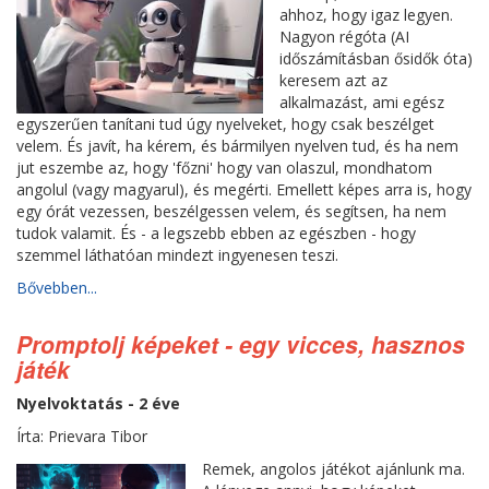
ahhoz, hogy igaz legyen.
Nagyon régóta (AI
időszámításban ősidők óta)
keresem azt az
alkalmazást, ami egész
egyszerűen tanítani tud úgy nyelveket, hogy csak beszélget
velem. És javít, ha kérem, és bármilyen nyelven tud, és ha nem
jut eszembe az, hogy 'főzni' hogy van olaszul, mondhatom
angolul (vagy magyarul), és megérti. Emellett képes arra is, hogy
egy órát vezessen, beszélgessen velem, és segítsen, ha nem
tudok valamit. És - a legszebb ebben az egészben - hogy
szemmel láthatóan mindezt ingyenesen teszi.
Bővebben...
Promptolj képeket - egy vicces, hasznos
játék
Nyelvoktatás - 2 éve
Írta: Prievara Tibor
Remek, angolos játékot ajánlunk ma.