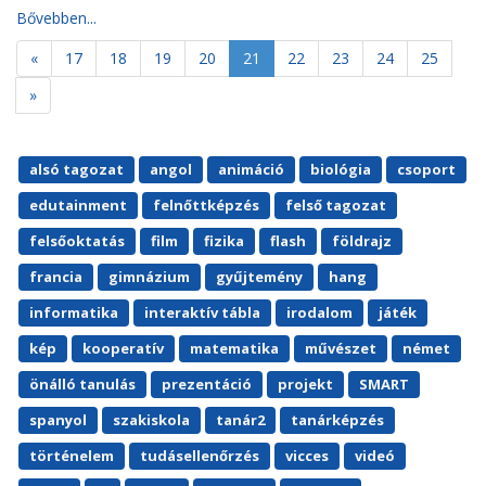
Bővebben...
«
17
18
19
20
21
22
23
24
25
»
alsó tagozat
angol
animáció
biológia
csoport
edutainment
felnőttképzés
felső tagozat
felsőoktatás
film
fizika
flash
földrajz
francia
gimnázium
gyűjtemény
hang
informatika
interaktív tábla
irodalom
játék
kép
kooperatív
matematika
művészet
német
önálló tanulás
prezentáció
projekt
SMART
spanyol
szakiskola
tanár2
tanárképzés
történelem
tudásellenőrzés
vicces
videó