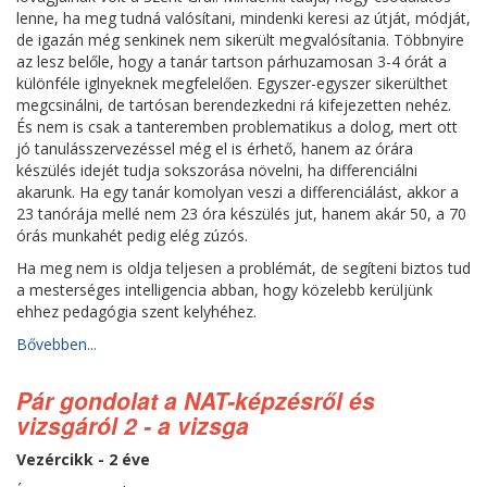
lenne, ha meg tudná valósítani, mindenki keresi az útját, módját,
de igazán még senkinek nem sikerült megvalósítania. Többnyire
az lesz belőle, hogy a tanár tartson párhuzamosan 3-4 órát a
különféle iglnyeknek megfelelően. Egyszer-egyszer sikerülthet
megcsinálni, de tartósan berendezkedni rá kifejezetten nehéz.
És nem is csak a tanteremben problematikus a dolog, mert ott
jó tanulásszervezéssel még el is érhető, hanem az órára
készülés idejét tudja sokszorása növelni, ha differenciálni
akarunk. Ha egy tanár komolyan veszi a differenciálást, akkor a
23 tanórája mellé nem 23 óra készülés jut, hanem akár 50, a 70
órás munkahét pedig elég zúzós.
Ha meg nem is oldja teljesen a problémát, de segíteni biztos tud
a mesterséges intelligencia abban, hogy közelebb kerüljünk
ehhez pedagógia szent kelyhéhez.
Bővebben...
Pár gondolat a NAT-képzésről és
vizsgáról 2 - a vizsga
Vezércikk - 2 éve