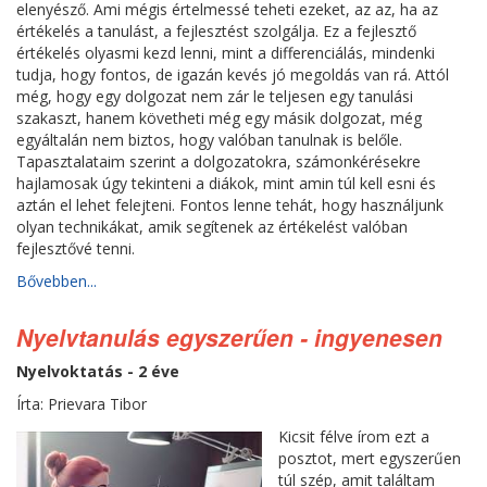
elenyésző. Ami mégis értelmessé teheti ezeket, az az, ha az
értékelés a tanulást, a fejlesztést szolgálja. Ez a fejlesztő
értékelés olyasmi kezd lenni, mint a differenciálás, mindenki
tudja, hogy fontos, de igazán kevés jó megoldás van rá. Attól
még, hogy egy dolgozat nem zár le teljesen egy tanulási
szakaszt, hanem követheti még egy másik dolgozat, még
egyáltalán nem biztos, hogy valóban tanulnak is belőle.
Tapasztalataim szerint a dolgozatokra, számonkérésekre
hajlamosak úgy tekinteni a diákok, mint amin túl kell esni és
aztán el lehet felejteni. Fontos lenne tehát, hogy használjunk
olyan technikákat, amik segítenek az értékelést valóban
fejlesztővé tenni.
Bővebben...
Nyelvtanulás egyszerűen - ingyenesen
Nyelvoktatás - 2 éve
Írta: Prievara Tibor
Kicsit félve írom ezt a
posztot, mert egyszerűen
túl szép, amit találtam