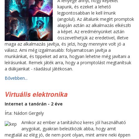
A lényege annyi, hogy képeket
kapunk, és ezeket a lehető
legpontosabban le kell írnunk
(angolul). Az általunk megírt promptok
alapján aztán az alkalmazás elkészíti
a képet. Az eredményünket aztán
összevethetjük az eredetivel, illetve
maga az alkalmazás javítja, és jelzi, hogy mennyire volt jó a
válasz. Ami még izgalmasabb: folyamatosan javítja a
munkánkat, és tippeket ad arra, hogyan lehetne még javítani a
leírásunkat. Remek játék arra, hogy a promptolást megtanítsuk
a diákjainkat - ráadásul játékosan.
Bővebben...
Virtuális elektronika
Internet a tanórán - 2 éve
Írta: Nádori Gergely
Amikor az ember a tanításhoz keres jól használható
anygokat, gyakran beleütközik abba, hogy amit
megtalál az elég jó, de nem pont olyan, mint amire neki éppen