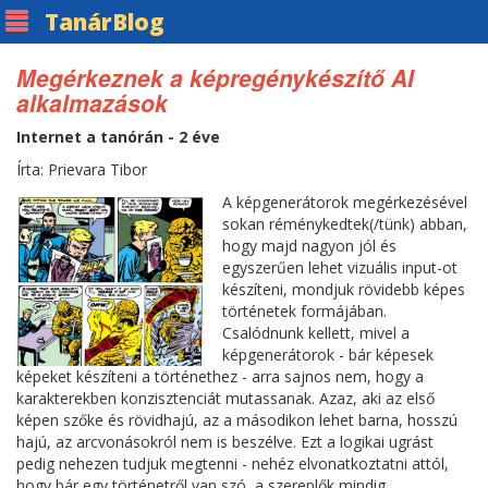
Tanár
Blog
Megérkeznek a képregénykészítő AI
alkalmazások
Internet a tanórán - 2 éve
Írta: Prievara Tibor
A képgenerátorok megérkezésével
sokan réménykedtek(/tünk) abban,
hogy majd nagyon jól és
egyszerűen lehet vizuális input-ot
készíteni, mondjuk rövidebb képes
történetek formájában.
Csalódnunk kellett, mivel a
képgenerátorok - bár képesek
képeket készíteni a történethez - arra sajnos nem, hogy a
karakterekben konzisztenciát mutassanak. Azaz, aki az első
képen szőke és rövidhajú, az a másodikon lehet barna, hosszú
hajú, az arcvonásokról nem is beszélve. Ezt a logikai ugrást
pedig nehezen tudjuk megtenni - nehéz elvonatkoztatni attól,
hogy bár egy történetről van szó, a szereplők mindig