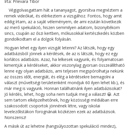
Írta: Prievara Tibor
Végigolvasgattam hát a tananyagot, gyorsítva megnéztem a
remek videókat, és elérkeztem a vizsgához. Fontos, hogy amit
eddig írtam, az a saját véleményem, de ami ezután következik
az merő spekuláció, hiszen semmilyen adatom, bizonyítékom
sincs, csupán az őszi kertben, mókusokkal kertészkedés közben
gondolkodtam el a dolgok folyásán.
Hogyan lehet egy ilyen vizsgát letenni? Az látszik, hogy egy
adatbázisból jönnek a kérdések, de az is látszik, hogy ez egy
korlátos adatbázis. Azaz, ha lelkesek vagyunk, és folyamatosan
kimentjük a kérdéseket, akkor viszonylag gyorsan összeállítható
lenne egy olyan adatbázis, ami teljesen megspórolhatja nekünk
az összes időt, energiát, és elég a kérdésekre bemagolni a
választ (műveltségi területenként mondjuk 60 ilyen lehet kb.), és
már meg is vagyunk. Honnan találhatnánk ilyen adatbázisokat?
Jó kérdés, lehet, hogy soha nem tudjuk meg a választ! 😀. Azt
sem tartom elképzelhetőnek, hogy közösségi médiában erre
szakosodott csoportok jönnének létre, vagy iskolai
levelezőlistákon forognának közkézen ezek az adatbázisok.
Nonszensz!
A másik út az lehetne (hangsúlyozottan spekuláció mindez),