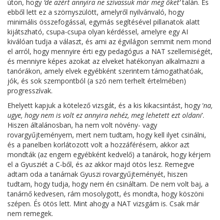
úton, hogy
‘de azért annyira ne szívassuk már meg őket’
talán. És
ebből lett ez a szörnyszülött, amelyről nyilvánvaló, hogy
minimális összefogással, egymás segítésével pillanatok alatt
kijátszható, csupa-csupa olyan kérdéssel, amelyre egy AI
kiválóan tudja a választ, és ami az égvilágon semmit nem mond
el arról, hogy mennyire érti egy pedagógus a NAT szellemiségét,
és menniyre képes azokat az elveket hatékonyan alkalmazni a
tanórákon, amely elvek egyébként szerintem támogathatóak,
jók, és sok szempontból (a szó nem terhelt értelmében)
progresszívak.
Ehelyett kapjuk a kötelező vizsgát, és a kis kikacsintást, hogy ‘
na,
ugye, hogy nem is volt ez annyira nehéz, meg lehetett ezt oldani
’.
Hiszen általánosban, ha nem volt növény- vagy
rovargyűjteményem, mert nem tudtam, hogy kell ilyet csinálni,
és a panelben korlátozott volt a hozzáférésem, akkor azt
mondták (az engem egyébként kedvelő) a tanárok, hogy kérjem
el a Gyusziét a C-ből, és az akkor majd ötös lesz. Remegve
adtam oda a tanárnak Gyuszi rovargyűjteményét, hiszen
tudtam, hogy tudja, hogy nem én csináltam. De nem volt baj, a
tanárnő kedvesen, rám mosolygott, és mondta, hogy köszöni
szépen. És ötös lett. Mint ahogy a NAT vizsgám is. Csak már
nem remegek.