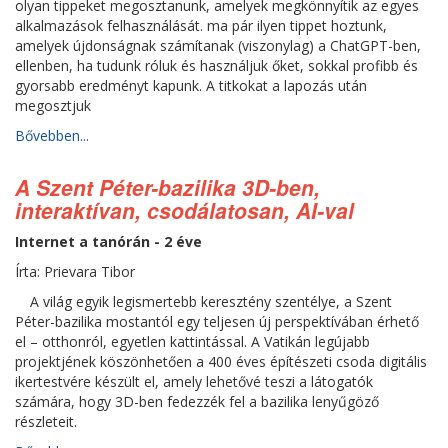
olyan tippeket megosztanunk, amelyek megkönnyítik az egyes
alkalmazások felhasználását. ma pár ilyen tippet hoztunk,
amelyek újdonságnak számítanak (viszonylag) a ChatGPT-ben,
ellenben, ha tudunk róluk és használjuk őket, sokkal profibb és
gyorsabb eredményt kapunk. A titkokat a lapozás után
megosztjuk
Bővebben...
A Szent Péter-bazilika 3D-ben,
interaktívan, csodálatosan, AI-val
Internet a tanórán - 2 éve
Írta: Prievara Tibor
A világ egyik legismertebb keresztény szentélye, a Szent
Péter-bazilika mostantól egy teljesen új perspektívában érhető
el – otthonról, egyetlen kattintással. A Vatikán legújabb
projektjének köszönhetően a 400 éves építészeti csoda digitális
ikertestvére készült el, amely lehetővé teszi a látogatók
számára, hogy 3D-ben fedezzék fel a bazilika lenyűgöző
részleteit.