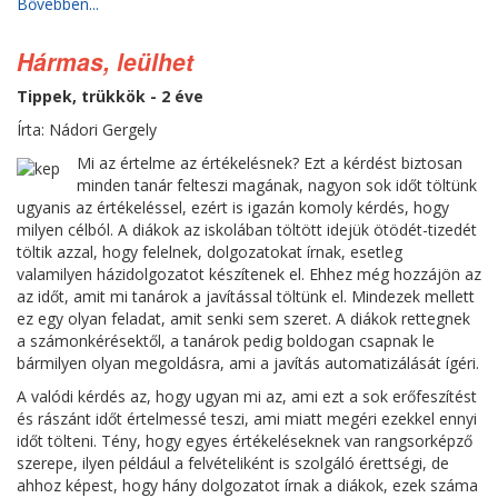
Bővebben...
Hármas, leülhet
Tippek, trükkök - 2 éve
Írta: Nádori Gergely
Mi az értelme az értékelésnek? Ezt a kérdést biztosan
minden tanár felteszi magának, nagyon sok időt töltünk
ugyanis az értékeléssel, ezért is igazán komoly kérdés, hogy
milyen célból. A diákok az iskolában töltött idejük ötödét-tizedét
töltik azzal, hogy felelnek, dolgozatokat írnak, esetleg
valamilyen házidolgozatot készítenek el. Ehhez még hozzájön az
az időt, amit mi tanárok a javítással töltünk el. Mindezek mellett
ez egy olyan feladat, amit senki sem szeret. A diákok rettegnek
a számonkérésektől, a tanárok pedig boldogan csapnak le
bármilyen olyan megoldásra, ami a javítás automatizálását ígéri.
A valódi kérdés az, hogy ugyan mi az, ami ezt a sok erőfeszítést
és rászánt időt értelmessé teszi, ami miatt megéri ezekkel ennyi
időt tölteni. Tény, hogy egyes értékeléseknek van rangsorképző
szerepe, ilyen például a felvételiként is szolgáló érettségi, de
ahhoz képest, hogy hány dolgozatot írnak a diákok, ezek száma