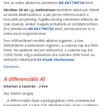
Erre az online alkalomra jelentkezni
IDE KATTINTVA
lehet.
Október 30-án
egy
webinárium
keretében adunk pár ötletet
az iskolai alkalmazáshoz, a pár perces ötletmorzsától a
hosszabb projektekig, foglalkozásokig sokminden előkerül, de
csak olyanok, amiket magunk próbáltunk az osztályteremben.
Erre jelentkezni
IDE KATTINTVA
lehet, természetesen ez is
online kerül megrendezésre.
Éves előfizetőknek mindkét alkalom ingyenes, a havi
előfizetőknek a webinárium ingyenes, a szakmai nap ára 9900
forint. Ha valakinek nincsen előfizetése, a szakmai nap ára
12990 forint, míg a webinárium ára számára 2990 forint. Az
előfizetés mikéntjéről
itt írtunk részletesen
.
Bővebben...
A differenciáló AI
Internet a tanórán - 2 éve
Írta: Nádori Gergely
A differenciálás olyan a pedagógiában, mint a kerekasztal
lovagjainak volt a Szent Grál. Mindenki tudja, hogy csodálatos