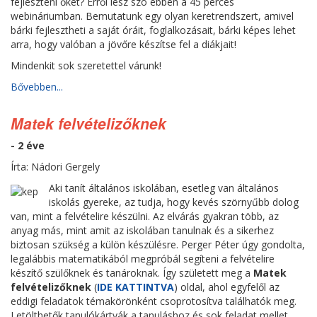
fejleszteni őket? Erről lesz szó ebben a 45 perces
webináriumban. Bemutatunk egy olyan keretrendszert, amivel
bárki fejlesztheti a saját óráit, foglalkozásait, bárki képes lehet
arra, hogy valóban a jövőre készítse fel a diákjait!
Mindenkit sok szeretettel várunk!
Bővebben...
Matek felvételizőknek
- 2 éve
Írta: Nádori Gergely
Aki tanít általános iskolában, esetleg van általános
iskolás gyereke, az tudja, hogy kevés szörnyűbb dolog
van, mint a felvételire készülni. Az elvárás gyakran több, az
anyag más, mint amit az iskolában tanulnak és a sikerhez
biztosan szükség a külön készülésre. Perger Péter úgy gondolta,
legalábbis matematikából megpróbál segíteni a felvételire
készítő szülőknek és tanároknak. Így született meg a
Matek
felvételizőknek
(
IDE KATTINTVA
) oldal, ahol egyfelől az
eddigi feladatok témakörönként csoprotosítva találhatók meg.
Letölthetők tanulókártyák a tanuláshoz és sok feladat mellet