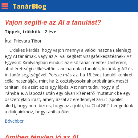
Tanár
Blog
Vajon segíti-e az AI a tanulást?
Tippek, trükkök - 2 éve
Írta: Prievara Tibor
Érdekes kérdés, hogy vajon mennyi a valódi haszna (jelenleg)
egy AI tanárnak, vagy az AI-val segített vizsgafelkészítésnek? Az
Egyesült Királyságban elindult az első tanár-mentes tanterem,
ahol érettségi előkészítőn tanulhatnak a tanulók, kizárólag AR és
AI tanár segítségével. Persze más az, ha 18 éves tanulól konkrét
céllal használják, mint ha 2. osztályosoknak próbálnánk mesét
tanítani, de azért ez is egy lépés. Azt nem tudni, hogy a jó
irányba-e. A lapozás után egy olyan kísérletről mutatunk be egy
összefoglaló írást, amely azzal az eredénnyel zárult (spoiler
alert), hogy nem biztos, hogy az a jobb, ha ChatGPT-t engedünk
a diákjainkhoz, hogy tanítsa őket.
Bővebben...
Amiben tényleg jó az AI