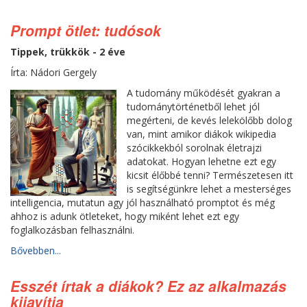
Prompt ötlet: tudósok
Tippek, trükkök - 2 éve
Írta: Nádori Gergely
A tudomány működését gyakran a
tudománytörténetből lehet jól
megérteni, de kevés lelekölőbb dolog
van, mint amikor diákok wikipedia
szócikkekból sorolnak életrajzi
adatokat. Hogyan lehetne ezt egy
kicsit élőbbé tenni? Természetesen itt
is segítségünkre lehet a mesterséges
intelligencia, mutatun agy jól használható promptot és még
ahhoz is adunk ötleteket, hogy miként lehet ezt egy
foglalkozásban felhasználni.
Bővebben...
Esszét írtak a diákok? Ez az alkalmazás
kijavítja