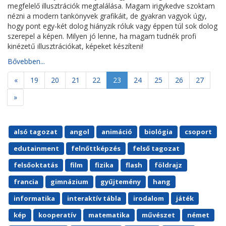
megfelelő illusztrációk megtalálása. Magam irigykedve szoktam
nézni a modern tankönyvek grafikáit, de gyakran vagyok úgy,
hogy pont egy-két dolog hiányzik róluk vagy éppen túl sok dolog
szerepel a képen. Milyen jó lenne, ha magam tudnék profi
kinézetű illusztrációkat, képeket készíteni!
Bővebben...
«
19
20
21
22
23
24
25
26
27
»
alsó tagozat
angol
animáció
biológia
csoport
edutainment
felnőttképzés
felső tagozat
felsőoktatás
film
fizika
flash
földrajz
francia
gimnázium
gyűjtemény
hang
informatika
interaktív tábla
irodalom
játék
kép
kooperatív
matematika
művészet
német