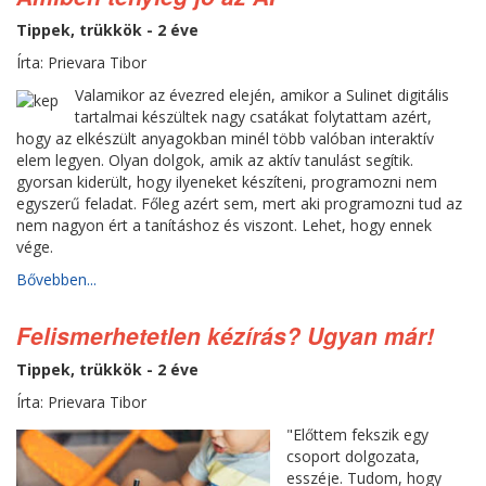
Tippek, trükkök - 2 éve
Írta: Prievara Tibor
Valamikor az évezred elején, amikor a Sulinet digitális
tartalmai készültek nagy csatákat folytattam azért,
hogy az elkészült anyagokban minél több valóban interaktív
elem legyen. Olyan dolgok, amik az aktív tanulást segítik.
gyorsan kiderült, hogy ilyeneket készíteni, programozni nem
egyszerű feladat. Főleg azért sem, mert aki programozni tud az
nem nagyon ért a tanításhoz és viszont. Lehet, hogy ennek
vége.
Bővebben...
Felismerhetetlen kézírás? Ugyan már!
Tippek, trükkök - 2 éve
Írta: Prievara Tibor
"Előttem fekszik egy
csoport dolgozata,
esszéje. Tudom, hogy