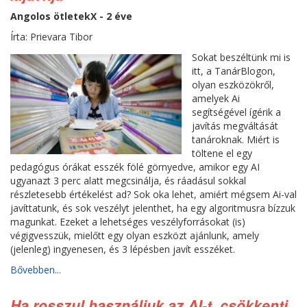
Angolos ötletekX - 2 éve
Írta: Prievara Tibor
Sokat beszéltünk mi is
itt, a TanárBlogon,
olyan eszközökről,
amelyek Ai
segítségével ígérik a
javítás megváltását
tanároknak. Miért is
töltene el egy
pedagógus órákat esszék fölé görnyedve, amikor egy AI
ugyanazt 3 perc alatt megcsinálja, és ráadásul sokkal
részletesebb értékelést ad? Sok oka lehet, amiért mégsem Ai-val
javíttatunk, és sok veszélyt jelenthet, ha egy algoritmusra bízzuk
magunkat. Ezeket a lehetséges veszélyforrásokat (is)
végigvesszük, mielőtt egy olyan eszközt ajánlunk, amely
(jelenleg) ingyenesen, és 3 lépésben javít esszéket.
Bővebben...
Ha rosszul használjuk az AI-t, csökkenti