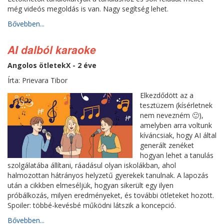
még videós megoldás is van. Nagy segítség lehet.
Bővebben...
AI dalból karaoke
Angolos ötletekX - 2 éve
Írta: Prievara Tibor
Elkezdődött az a
tesztüzem (kísérletnek
nem nevezném 🙂),
amelyben arra voltunk
kíváncsiak, hogy AI által
generált zenéket
hogyan lehet a tanulás
szolgálatába állítani, ráadásul olyan iskolákban, ahol
halmozottan hátrányos helyzetű gyerekek tanulnak. A lapozás
után a cikkben elmeséljük, hogyan sikerült egy ilyen
próbálkozás, milyen eredményeket, és további ötleteket hozott.
Spoiler: többé-kevésbé működni látszik a koncepció.
Bővebben...