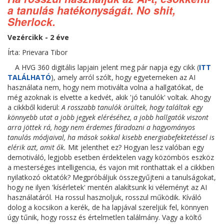
a tanulás hatékonyságát. No shit,
Sherlock.
Vezércikk - 2 éve
Írta: Prievara Tibor
A HVG 360 digitális lapjain jelent meg pár napja egy cikk (
ITT
TALÁLHATÓ
), amely arról szólt, hogy egyetemeken az AI
használata nem, hogy nem motiválta volna a hallgatókat, de
még azoknak is elvette a kedvét, akik 'jó tanulók' voltak. Ahogy
a cikkből kiderül:
A rosszabb tanulók örültek, hogy találtak egy
könnyebb utat a jobb jegyek eléréséhez, a jobb hallgatók viszont
arra jöttek rá, hogy nem érdemes fáradozni a hagyományos
tanulás módjaival, ha mások sokkal kisebb energiabefektetéssel is
elérik azt, amit ők.
Mit jelenthet ez? Hogyan lesz valóban egy
demotiváló, legjobb esetben érdektelen vagy közömbös eszköz
a mesterséges intelligencia, és vajon mit ronthattak el a cikkben
nyilatkozó oktatók? Megpróbáljuk összegyűjteni a tanulságokat,
hogy ne ilyen 'kísérletek' mentén alakítsunk ki véleményt az AI
használatáról. Ha rossul hasznoljuk, rosszul működik. Kíváló
dolog a kocsikon a kerék, de ha lapjával szereljük fel, könnyen
úgy tűnik, hogy rossz és értelmetlen találmány. Vagy a költő