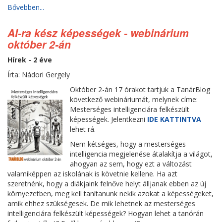
Bővebben...
AI-ra kész képességek - webinárium
október 2-án
Hírek - 2 éve
Írta: Nádori Gergely
Október 2-án 17 órakot tartjuk a TanárBlog
következő webináriumát, melynek címe:
Mesterséges intelligenciára felkészült
képességek. Jelentkezni
IDE KATTINTVA
lehet rá.
Nem kétséges, hogy a mesterséges
intelligencia megjelenése átalakítja a világot,
ahogyan az sem, hogy ezt a változást
valamiképpen az iskolának is követnie kellene. Ha azt
szeretnénk, hogy a diákjaink felnőve helyt álljanak ebben az új
környezetben, meg kell tanítanunk nekik azokat a képességeket,
amik ehhez szükségesek. De mik lehetnek az mesterséges
intelligenciára felkészült képességek? Hogyan lehet a tanórán