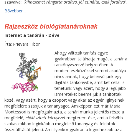
szavaival:
'kilincsemet rángatta ordítva, jól csinálta, csak fordítva'
.
Bővebben...
Rajzeszköz biológiatanároknak
Internet a tanórán - 2 éve
Írta: Prievara Tibor
Ahogy változik tanítás egyre
gyakrabban találhatja magát a tanár a
tankönyvszerző helyzetében. A
modern eszközökkel semmi akadálya
nincs annak, hogy belenyúljunk egy
digitális tankönyvbe, amit két céllal is
tehetünk: vagy azért, hogy a legújabb
ismereteket beemeljük a tanítottak
közé, vagy azért, hogy a csoport vagy akár az egyén iglnyeinek
megfelelőre szabjuk a tananyagot. Amiképpen ezt már Maria
Montessori is megfogalmazta, a tanári munka jelentős része a
megfelelő,
előkészített környezet
megteremtése, ami a felsőbb
szakaszokban leginkább a megfelelő tananyag és feldatok
összeállítását jelenti. Ami ilyenkor gyakran a legnehezebb az a