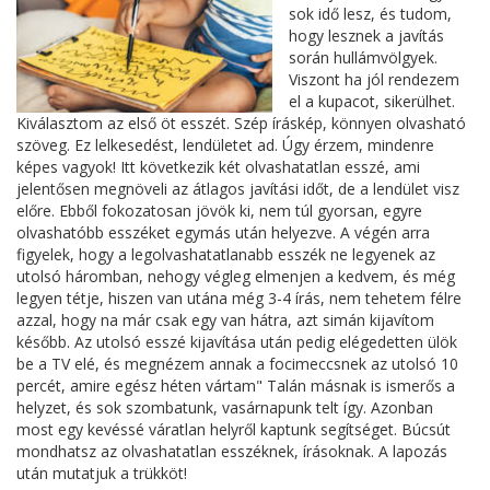
sok idő lesz, és tudom,
hogy lesznek a javítás
során hullámvölgyek.
Viszont ha jól rendezem
el a kupacot, sikerülhet.
Kiválasztom az első öt esszét. Szép íráskép, könnyen olvasható
szöveg. Ez lelkesedést, lendületet ad. Úgy érzem, mindenre
képes vagyok! Itt következik két olvashatatlan esszé, ami
jelentősen megnöveli az átlagos javítási időt, de a lendület visz
előre. Ebből fokozatosan jövök ki, nem túl gyorsan, egyre
olvashatóbb esszéket egymás után helyezve. A végén arra
figyelek, hogy a legolvashatatlanabb esszék ne legyenek az
utolsó háromban, nehogy végleg elmenjen a kedvem, és még
legyen tétje, hiszen van utána még 3-4 írás, nem tehetem félre
azzal, hogy na már csak egy van hátra, azt simán kijavítom
később. Az utolsó esszé kijavítása után pedig elégedetten ülök
be a TV elé, és megnézem annak a focimeccsnek az utolsó 10
percét, amire egész héten vártam" Talán másnak is ismerős a
helyzet, és sok szombatunk, vasárnapunk telt így. Azonban
most egy kevéssé váratlan helyről kaptunk segítséget. Búcsút
mondhatsz az olvashatatlan esszéknek, írásoknak. A lapozás
után mutatjuk a trükköt!