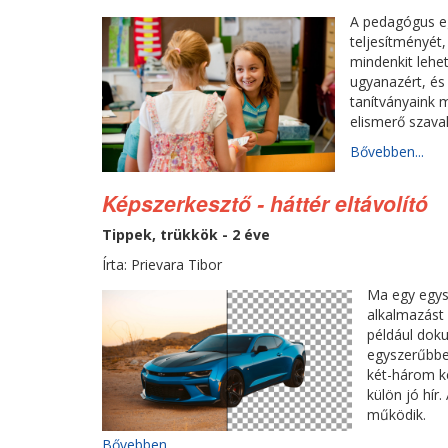
A pedagógus eg
teljesítményét,
mindenkit lehet
ugyanazért, és
tanítványaink 
elismerő szav
Bővebben...
Képszerkesztő - háttér eltávolító
Tippek, trükkök - 2 éve
Írta: Prievara Tibor
Ma egy egys
alkalmazást 
például dok
egyszerűbben
két-három ké
külön jó hír
működik.
Bővebben...