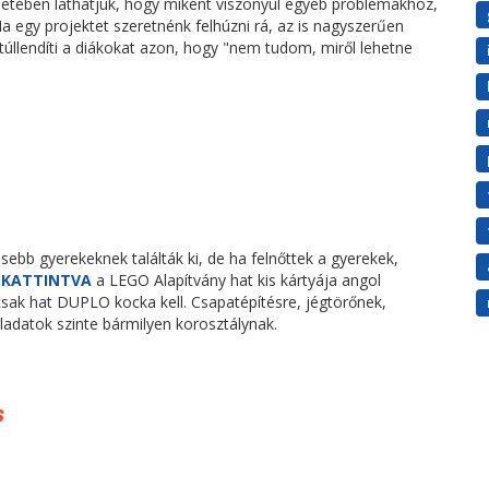
setében láthatjuk, hogy miként viszonyul egyéb problémákhoz,
Ha egy projektet szeretnénk felhúzni rá, az is nagyszerűen
úllendíti a diákokat azon, hogy "nem tudom, miről lehetne
bb gyerekeknek találták ki, de ha felnőttek a gyerekek,
E KATTINTVA
a LEGO Alapítvány hat kis kártyája angol
csak hat DUPLO kocka kell. Csapatépítésre, jégtörőnek,
eladatok szinte bármilyen korosztálynak.
s