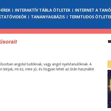
HÍREK
INTERAKTÍV TÁBLA ÖTLETEK
INTERNET A TAN
KTATÓVIDEÓK
TANANYAGBÁZIS
TERMTUDOS ÖTLETE
űsorait
lsősorban angolul tudóknak, vagy angol nyelvtanulóknak. A
 leírjuk, mi ez, mire jó, és hogyan lehet az órán használni!