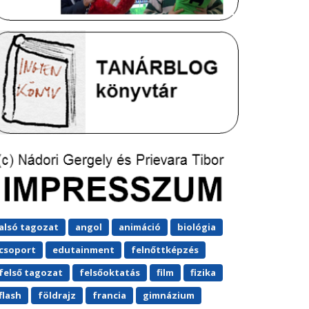
alsó tagozat
angol
animáció
biológia
csoport
edutainment
felnőttképzés
felső tagozat
felsőoktatás
film
fizika
flash
földrajz
francia
gimnázium