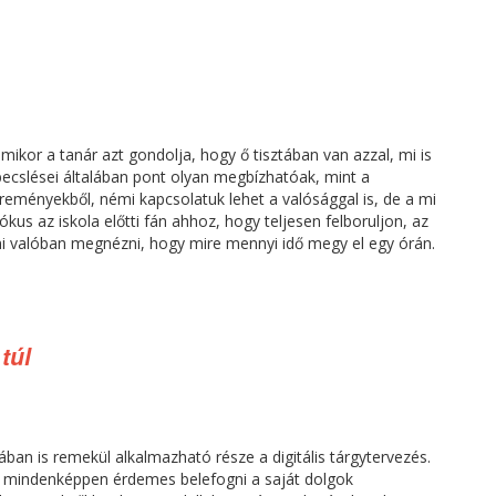
amikor a tanár azt gondolja, hogy ő tisztában van azzal, mi is
őbecslései általában pont olyan megbízhatóak, mint a
eményekből, némi kapcsolatuk lehet a valósággal is, de a mi
us az iskola előtti fán ahhoz, hogy teljesen felboruljon, az
i valóban megnézni, hogy mire mennyi idő megy el egy órán.
túl
ában is remekül alkalmazható része a digitális tárgytervezés.
 mindenképpen érdemes belefogni a saját dolgok