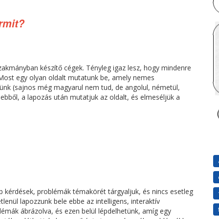
rmit?
szakmányban készítő cégek. Tényleg igaz lesz, hogy mindenre
 Most egy olyan oldalt mutatunk be, amely nemes
ekünk (sajnos még magyarul nem tud, de angolul, németül,
ebből, a lapozás után mutatjuk az oldalt, és elmeséljük a
 kérdések, problémák témakörét tárgyaljuk, és nincs esetleg
lenül lapozzunk bele ebbe az intelligens, interaktív
émák ábrázolva, és ezen belül lépdelhetünk, amíg egy