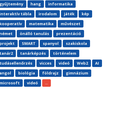
gyűjtemény
hang
informatika
interaktív tábla
irodalom
játék
kép
kooperatív
matematika
művészet
német
önálló tanulás
prezentáció
projekt
SMART
spanyol
szakiskola
tanár2
tanárképzés
történelem
tudásellenőrzés
vicces
videó
Web2
AI
angol
biológia
földrajz
gimnázium
...
microsoft
videó