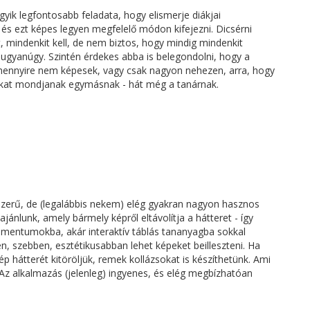
yik legfontosabb feladata, hogy elismerje diákjai
 és ezt képes legyen megfelelő módon kifejezni. Dicsérni
, mindenkit kell, de nem biztos, hogy mindig mindenkit
 ugyanúgy. Szintén érdekes abba is belegondolni, hogy a
mennyire nem képesek, vagy csak nagyon nehezen, arra, hogy
akat mondjanak egymásnak - hát még a tanárnak.
zerű, de (legalábbis nekem) elég gyakran nagyon hasznos
ajánlunk, amely bármely képről eltávolítja a hátteret - így
umentumokba, akár interaktív táblás tananyagba sokkal
, szebben, esztétikusabban lehet képeket beilleszteni. Ha
p hátterét kitöröljük, remek kollázsokat is készíthetünk. Ami
. Az alkalmazás (jelenleg) ingyenes, és elég megbízhatóan