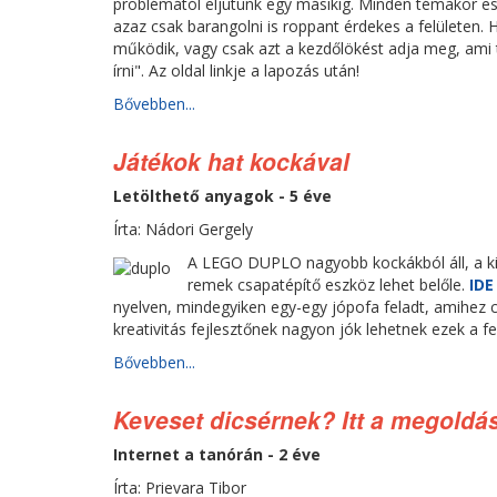
problémától eljutunk egy másikig. Minden témakör e
azaz csak barangolni is roppant érdekes a felületen. 
működik, vagy csak azt a kezdőlökést adja meg, ami t
írni". Az oldal linkje a lapozás után!
Bővebben...
Játékok hat kockával
Letölthető anyagok - 5 éve
Írta: Nádori Gergely
A LEGO DUPLO nagyobb kockákból áll, a kise
remek csapatépítő eszköz lehet belőle.
ID
nyelven, mindegyiken egy-egy jópofa feladt, amihez 
kreativitás fejlesztőnek nagyon jók lehetnek ezek a f
Bővebben...
Keveset dicsérnek? Itt a megoldá
Internet a tanórán - 2 éve
Írta: Prievara Tibor