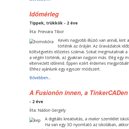
Időmérleg
Tippek, trükkök - 2 éve
Írta: Prievara Tibor
Kevés nagyobb illúzió van annál, kint 
történik az óráján. Az óravázlatok id
költségvetés előzetes számai. Sokat megmutatnak a r
a végén történik, az gyakran nagyon más. Elég egy mók
eltervezett időrend. Éppen ezért érdemes megpróbáln
Ehhez ajánlunk egy egyszer módszert.
Bővebben...
A Fusionön innen, a TinkerCADen 
- 2 éve
Írta: Nádori Gergely
A digitális kreativitás, a
maker
szemlélet iskol
Ha van egy 3D nyomtató az iskolában, akkor