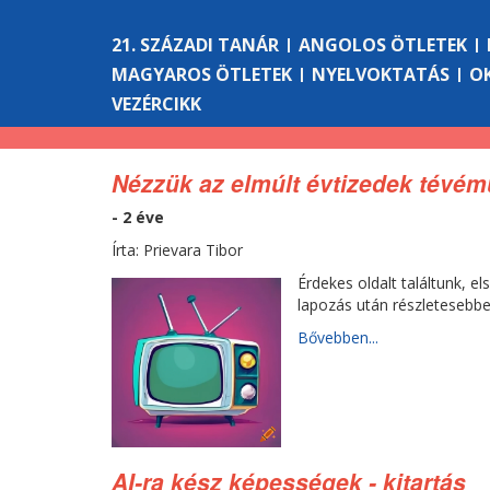
21. SZÁZADI TANÁR
ANGOLOS ÖTLETEK
MAGYAROS ÖTLETEK
NYELVOKTATÁS
O
VEZÉRCIKK
Nézzük az elmúlt évtizedek tévém
- 2 éve
Írta: Prievara Tibor
Érdekes oldalt találtunk, e
lapozás után részletesebben
Bővebben...
AI-ra kész képességek - kitartás