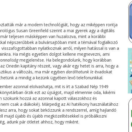
ztatták már a modern technológiát, hogy az miképpen rontja
urológus Susan Greenfield szerint a mai gyerek agy a digitális
 már teljesen másképpen van huzalozva, mint a korábbi
okkal népszerűbbek a bulvársajtóban mint a témával foglalkozó
 visszafogottabban nyilatkoznak arról, milyen hatással is van a
pjainkra. Ha mégis egyetlen dolgot kellene megnevezni, ami
zonnaliság
megjelenése. Ha belegondolunk, hogy korábban
 az Onedin kapitány részeit, vagy akár egy hetet is arra, hogy a
rasztikus a változás, ma már egyben
darálhatunk le
évadokat
thetünk a mindig a kezünk ügyében levő telefonunkkal.
 ember azonnal elolvashatja, mit is írt a Szabad Nép 1949
 könyvtárban őrzik ezt az újságot, majd elmennie oda, kikérni
n szokunk hozzá az azonnal kapott válaszokhoz és
s, nem csak a diákoké). Márpedig az AI hatékony használatához
lesz arra, hogy sokat birkózzunk a rendszerrel, amíg hajlandó
ell majd újabb és újabb megközelítésekkel is próbálkozni
ség, adunk pár ötletet ahhoz, hogy miként.