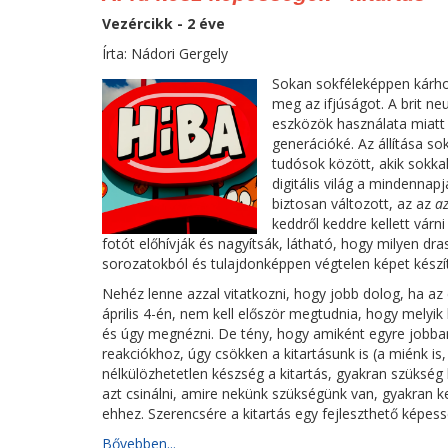
Vezércikk - 2 éve
Írta: Nádori Gergely
Sokan sokféleképpen kárho
meg az ifjúságot. A brit ne
eszközök használata miatt
generációké. Az állítása s
tudósok között, akik sokkal
digitális világ a mindenna
biztosan változott, az az
a
keddről keddre kellett várni
fotót előhívják és nagyítsák, látható, hogy milyen d
sorozatokból és tulajdonképpen végtelen képet készí
Nehéz lenne azzal vitatkozni, hogy jobb dolog, ha az
április 4-én, nem kell először megtudnia, hogy melyik
és úgy megnézni. De tény, hogy amiként egyre jobba
reakciókhoz, úgy csökken a kitartásunk is (a miénk i
nélkülözhetetlen készség a kitartás, gyakran szükség 
azt csinálni, amire nekünk szükségünk van, gyakran k
ehhez. Szerencsére a kitartás egy fejleszthető képes
Bővebben...