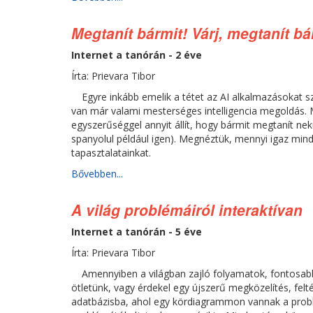
Megtanít bármit! Várj, megtanít bá
Internet a tanórán - 2 éve
Írta: Prievara Tibor
Egyre inkább emelik a tétet az AI alkalmazásokat 
van már valami mesterséges intelligencia megoldás.
egyszerűséggel annyit állít, hogy bármit megtanít n
spanyolul például igen). Megnéztük, mennyi igaz mind
tapasztalatainkat.
Bővebben...
A világ problémáiról interaktívan
Internet a tanórán - 5 éve
Írta: Prievara Tibor
Amennyiben a világban zajló folyamatok, fontosabb
ötletünk, vagy érdekel egy újszerű megközelítés, feltét
adatbázisba, ahol egy kördiagrammon vannak a probl