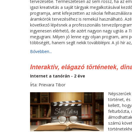
tervezésébe. Természetesen az sem rossz, ha az emb
igazi kreativitás a saját tárgyak megalkotásával kezd
programja, amit kifejezetten az iskolai felhasználás
áramkörök tervezéséhez is remekül használható. Azé
következő lépésnek a professzionális tervezőprogra
ingyenesen elérhető, de azért nagyon nagy ugrás a
T
megugrani. Milyen jó lenne egy olyan program, ami po
többségét, hanem segít nekik továbblépni. A jó hír az,
Bővebben...
Interaktív, elágazó történetek, d
Internet a tanórán - 2 éve
Írta: Prievara Tibor
Népszerűek v
történet, és
kellett, hog
felturbózta,
álmodhattak
számú követk
történetekhe