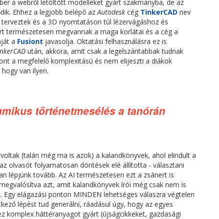
er a webről letöltött modelleket gyárt szakmányba, de az
ődik. Ehhez a legjobb belépő az
Autodesk
cég
TinkerCAD
nev
ra terveztek és a 3D nyomtatáson túl lézervágáshoz és
rt természetesen megvannak a maga korlátai és a cég a
mját a
Fusiont
javasolja. Oktatási felhasználásra ez is
inkerCAD
után, akkora, amit csak a legelszántabbak tudnak
nt a megfelelő komplexitású és nem elijeszti a diákok
 hogy van ilyen.
inamikus történetmesélés a tanórán
oltak (talán még ma is azok) a kalandkönyvek, ahol elindult a
 az olvasót folyamatosan döntések elé állította - választani
yan lépjünk tovább. Az AI természetesen ezt a zsánert is
 megvalósítva azt, amit kalandkönyvek írói még csak nem is
. Egy elágazási ponton MINDEN lehetséges válaszra végtelen
ező lépést tud generálni, ráadásul úgy, hogy az egyes
z komplex háttéranyagot gyárt (újságcikkeket, gazdasági