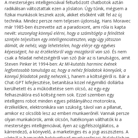
A mesterséges intelligenciával felturbózott chatbotok aztán
radikálisan változtattak ezen a jóslaton. Úgy tűnik, mégsem a
fizikai munkások lesznek azok, akiket elsőként vált fel az új
technika. Mindez persze nem teljesen újdonság, Hans Moravec
már 1985-ben észrevette azt a paradoxont, ami róla is kapta
nevét:
viszonylag könnyű elérni, hogy a számítógép a felnőttek
szintjén teljesítsen egy intelligenciateszten, vagy úgy játsszon
dámát, de nehéz, vagy lehetetelen, hogy elérje egy egyéves
képességeit, ha az érzékelésről vagy mozgásról van szó
. És nem
csak a feladat nehézségéről van szó (bár az is tanulságos, amit
Steven Pinker írt 1994-ben:
Az MI-kutatás harminc évének
legfontosabb tanulsága az, hogy a nehéz feladatok könnyűek, a
könnyű feladatok pedig nehezek.
), hanem a költségéről is. Bár a
Chat-GPT kifejlesztése, betanítása közel négymillió dollárba
kerülhetett és a működtetése sem olcsó, az egy-egy
felhasználóra eső költség nem sok. Ezzel szemben egy
intelligens robot minden egyes példányához motorokra,
érzékelőkre, elektronikára van szükség, távol van a pillanat,
amikor ez olcsóbb lesz az emberi munkaerőnél. Vannak persze
olyan munkakörök, amik olcsón, hatékonyan válthatók ki a
mesterséges intelligenciával, ilyen az ügyfélszolgálatos, a
kárrendező, a könyvelő, a marketinges és a jogi asszisztens. A
vártnál is hamarabb bekövetkező munkaerőpiaci átalakulásban