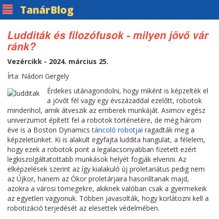
Tanár
Blog
Ludditák és filozófusok - milyen jövő vár
ránk?
Vezércikk - 2024. március 25.
Írta: Nádori Gergely
Érdekes utánagondolni, hogy miként is képzelték el
a jövőt fél vagy egy évszázaddal ezelőtt, robotok
mindenhol, amik átveszik az emberek munkáját. Asimov egész
univerzumot épített fel a robotok történetére, de még három
éve is a Boston Dynamics
táncoló robotjai
ragadták meg a
képzeletünket. Ki is alakult egyfajta luddita hangulat, a félelem,
hogy ezek a robotok pont a legalacsonyabban fizetett ezért
legkiszolgáltatottabb munkások helyét fogják elvenni. Az
elképzelések szerint az így kialakuló új proletariátus pedig nem
az Újkor, hanem az Ókor proletárjaira hasonlítanak majd,
azokra a városi tömegekre, akiknek valóban csak a gyermekeik
az egyetlen vagyonuk. Többen javasolták, hogy korlátozni kell a
robotizáció terjedését az elesettek védelmében.