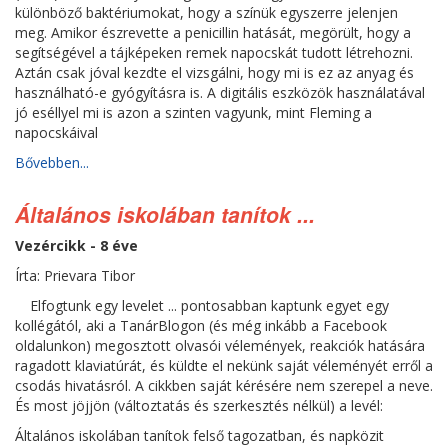
különböző baktériumokat, hogy a színük egyszerre jelenjen
meg. Amikor észrevette a penicillin hatását, megörült, hogy a
segítségével a tájképeken remek napocskát tudott létrehozni.
Aztán csak jóval kezdte el vizsgálni, hogy mi is ez az anyag és
használható-e gyógyításra is. A digitális eszközök használatával
jó eséllyel mi is azon a szinten vagyunk, mint Fleming a
napocskáival
Bővebben...
Általános iskolában tanítok ...
Vezércikk - 8 éve
Írta: Prievara Tibor
Elfogtunk egy levelet ... pontosabban kaptunk egyet egy
kollégától, aki a TanárBlogon (és még inkább a Facebook
oldalunkon) megosztott olvasói vélemények, reakciók hatására
ragadott klaviatúrát, és küldte el nekünk saját véleményét erről a
csodás hivatásról. A cikkben saját kérésére nem szerepel a neve.
És most jöjjön (változtatás és szerkesztés nélkül) a levél:
Általános iskolában tanítok felső tagozatban, és napközit