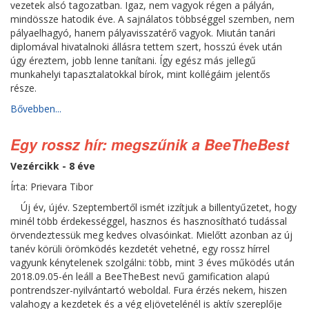
vezetek alsó tagozatban. Igaz, nem vagyok régen a pályán,
mindössze hatodik éve. A sajnálatos többséggel szemben, nem
pályaelhagyó, hanem pályavisszatérő vagyok. Miután tanári
diplomával hivatalnoki állásra tettem szert, hosszú évek után
úgy éreztem, jobb lenne tanítani. Így egész más jellegű
munkahelyi tapasztalatokkal bírok, mint kollégáim jelentős
része.
Bővebben...
Egy rossz hír: megszűnik a BeeTheBest
Vezércikk - 8 éve
Írta: Prievara Tibor
Új év, újév. Szeptembertől ismét izzítjuk a billentyűzetet, hogy
minél több érdekességgel, hasznos és hasznosítható tudással
örvendeztessük meg kedves olvasóinkat. Mielőtt azonban az új
tanév körüli örömködés kezdetét vehetné, egy rossz hírrel
vagyunk kénytelenek szolgálni: több, mint 3 éves működés után
2018.09.05-én leáll a BeeTheBest nevű gamification alapú
pontrendszer-nyilvántartó weboldal. Fura érzés nekem, hiszen
valahogy a kezdetek és a vég eljövetelénél is aktív szereplője