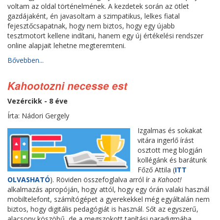
voltam az oldal történelmének. A kezdetek során az ötlet
gazdájaként, én javasoltam a szimpatikus, lelkes fiatal
fejesztőcsapatnak, hogy nem biztos, hogy egy újabb
tesztmotort kellene indítani, hanem egy új értékelési rendszer
online alapjait lehetne megteremteni.
Bővebben...
Kahootozni necesse est
Vezércikk - 8 éve
Írta: Nádori Gergely
Izgalmas és sokakat
vitára ingerlő írást
osztott meg blogján
kollégánk és barátunk
Főző Attila (
ITT
OLVASHATÓ
). Röviden összefoglalva arról ír a
Kahoot!
alkalmazás apropóján, hogy attól, hogy egy órán valaki használ
mobiltelefont, számítógépet a gyerekekkel még egyáltalán nem
biztos, hogy digitális pedagógiát is használ. Sőt az egyszerű,
alacsony köszöbű, de a megszokott tanítási paradigmába,