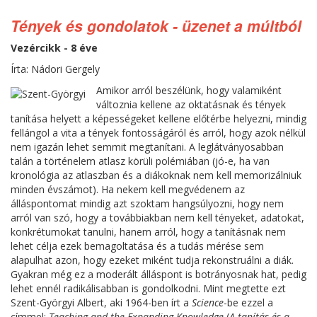
Tények és gondolatok - üzenet a múltból
Vezércikk - 8 éve
Írta: Nádori Gergely
Amikor arról beszélünk, hogy valamiként
változnia kellene az oktatásnak és tények
tanítása helyett a képességeket kellene előtérbe helyezni, mindig
fellángol a vita a tények fontosságáról és arról, hogy azok nélkül
nem igazán lehet semmit megtanítani. A leglátványosabban
talán a történelem atlasz körüli polémiában (jó-e, ha van
kronológia az atlaszban és a diákoknak nem kell memorizálniuk
minden évszámot). Ha nekem kell megvédenem az
álláspontomat mindig azt szoktam hangsúlyozni, hogy nem
arról van szó, hogy a továbbiakban nem kell tényeket, adatokat,
konkrétumokat tanulni, hanem arról, hogy a tanításnak nem
lehet célja ezek bemagoltatása és a tudás mérése sem
alapulhat azon, hogy ezeket miként tudja rekonstruálni a diák.
Gyakran még ez a moderált álláspont is botrányosnak hat, pedig
lehet ennél radikálisabban is gondolkodni. Mint megtette ezt
Szent-Györgyi Albert, aki 1964-ben írt a
Science
-be ezzel a
címmel:
Teaching and the Expanding Knowledge
(
A tanítás és a