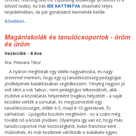
bővülő tudás
). Az írás
IDE KATTINTVA
olvasható teljes
terjedelmében, de pár gondolatot kiemelnék belőle:
Bővebben...
Magániskolák és tanulócsoportok - öröm
és üröm
Vezércikk - 8 éve
Írta: Prievara Tibor
A nyáron meghívtak egy vidéki nagyvárosba, és nagy
örömmel mentem, hogy egy új tanulóközösség pedagógiai
jövőképének kialakításában segédkezzem. Tényleg nagyon jó
volt látni a sok 'laikus', nem pedagógus lelkesedését, akik -
észlelve a közoktatás helyenként tragikus helyzetét - a saját
kezükbe vették a sorsukat, és megszerveztek egy
tanulóközösséget, előbb 4-5, majd 8-10 gyereknek. És
várhatóan - újságolta büszkén meghívóm - ez a szám még
tovább nő a közeli jövőben. Olyannyira így van ez, hogy más
tanulócsoportok már közösségként, kvázi-franchise-ként
működnek, és már kezdenek várólisták is kialakulni egyes