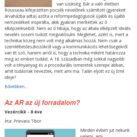
van szükség. Bár a való életben
Rousseau kifejezetten pocsék nevelőnek számított (gyerekeit
árvaházba adta) azóta a reformpedagógusok újabb és újabb
nemzedékeit inspirálta, akik gyakran merítettek az ő
elképzeléseiből. Nem az ő hibája, hogy az általa elképzelt ideális
nevelés sosem tudott megvalósulni. Meglehet, azért is, mert a
technikai közeg nem volt még alkalmas hozzá. Nem csak a
szemléltetőeszközökről vagy a kommunikációs lehetőségekről
van itt szó, hanem arról is, hogy a technika miként határozza
meg az emberi tudást. A 18. században még sokkal nagyobb
volt a tényanyag és a procedurális ismeretek szerepe abban,
amit tudásnak neveztek, mint ami ma. Talán eljött ez új Emil
ideje?
Bővebben...
Az AR az új forradalom?
Vezércikk - 8 éve
Írta: Prievara Tibor
Minden évben jut nekünk
valami, ami