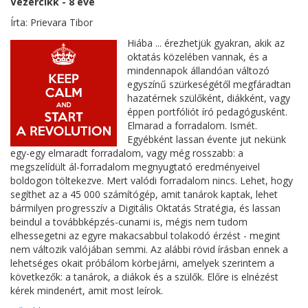
Vezércikk - 8 éve
Írta: Prievara Tibor
Hiába ... érezhetjük gyakran, akik az
oktatás közelében vannak, és a
mindennapok állandóan változó
egyszínű szürkeségétől megfáradtan
hazatérnek szülőként, diákként, vagy
éppen portfóliót író pedagógusként.
Elmarad a forradalom. Ismét.
Egyébként lassan évente jut nekünk
egy-egy elmaradt forradalom, vagy még rosszabb: a
megszelídült ál-forradalom megnyugtató eredményeivel
boldogon töltekezve. Mert valódi forradalom nincs. Lehet, hogy
segíthet az a 45 000 számítógép, amit tanárok kaptak, lehet
bármilyen progresszív a Digitális Oktatás Stratégia, és lassan
beindul a továbbképzés-cunami is, mégis nem tudom
elhessegetni az egyre makacsabbul tolakodó érzést - megint
nem változik valójában semmi. Az alábbi rövid írásban ennek a
lehetséges okait próbálom körbejárni, amelyek szerintem a
következők: a tanárok, a diákok és a szülők. Előre is elnézést
kérek mindenért, amit most leírok.