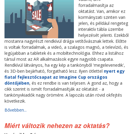
forradalmasítja az
oktatást. Van, amikor ez
kormányzati szinten van
jelen, és például rengeteg
interaktív tábla üzembe
helyezését jelenti. Ezekből
mostanra nagyrészt rendkívül drága vetítővásznak lettek. Előtte
is voltak forradalmak, a videó, a szalagos magnó, a televízió, és
legújabban a tabletek és a mobiltechnológia. Ehhez a listához
társul most az AR alkalmazások egyre nagyobb csapata.
Rendkívül látványos, ha egy kép a tankönyből 'megelevenedik',
és 3D-ben bejárható, forgatható lesz. Ilyen ötlettel
nyert egy
fiatal fejlesztőcsapat az Imagine Cup országos
döntőjében
, és ez rendbe is van teljesen. A gond az, hogy a
cikk szerint is ismét forradalmasítják az oktatást - a
tankönyvkiadók nagy örömére. A lapozás után rövid okfejtés
következik.
Bővebben...
Miért változik nehezen az oktatás?