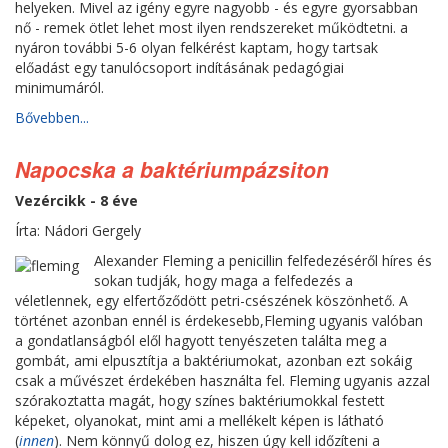
helyeken. Mivel az igény egyre nagyobb - és egyre gyorsabban
nő - remek ötlet lehet most ilyen rendszereket működtetni. a
nyáron további 5-6 olyan felkérést kaptam, hogy tartsak
előadást egy tanulócsoport indításának pedagógiai
minimumáról.
Bővebben...
Napocska a baktériumpázsiton
Vezércikk - 8 éve
Írta: Nádori Gergely
Alexander Fleming a penicillin felfedezéséről híres és
sokan tudják, hogy maga a felfedezés a
véletlennek, egy elfertőződött petri-csészének köszönhető. A
történet azonban ennél is érdekesebb,Fleming ugyanis valóban
a gondatlanságból elől hagyott tenyészeten találta meg a
gombát, ami elpusztítja a baktériumokat, azonban ezt sokáig
csak a művészet érdekében használta fel. Fleming ugyanis azzal
szórakoztatta magát, hogy színes baktériumokkal festett
képeket, olyanokat, mint ami a mellékelt képen is látható
(
innen
). Nem könnyű dolog ez, hiszen úgy kell időzíteni a