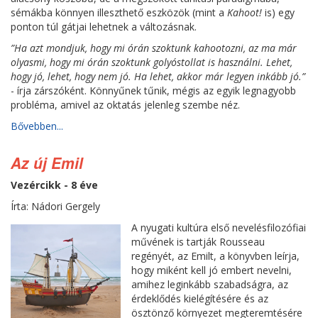
sémákba könnyen illeszthető eszközök (mint a
Kahoot!
is) egy
ponton túl gátjai lehetnek a változásnak.
”Ha azt mondjuk, hogy mi órán szoktunk kahootozni, az ma már
olyasmi, hogy mi órán szoktunk golyóstollat is használni. Lehet,
hogy jó, lehet, hogy nem jó. Ha lehet, akkor már legyen inkább jó.”
- írja zárszóként. Könnyűnek tűnik, mégis az egyik legnagyobb
probléma, amivel az oktatás jelenleg szembe néz.
Bővebben...
Az új Emil
Vezércikk - 8 éve
Írta: Nádori Gergely
A nyugati kultúra első nevelésfilozófiai
művének is tartják Rousseau
regényét, az Emilt, a könyvben leírja,
hogy miként kell jó embert nevelni,
amihez leginkább szabadságra, az
érdeklődés kielégítésére és az
ösztönző környezet megteremtésére