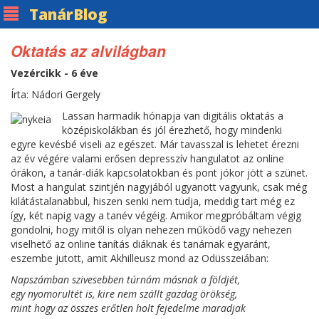
Tanár
Blog
Oktatás az alvilágban
Vezércikk - 6 éve
Írta: Nádori Gergely
Lassan harmadik hónapja van digitális oktatás a
középiskolákban és jól érezhető, hogy mindenki
egyre kevésbé viseli az egészet. Már tavasszal is lehetet érezni
az év végére valami erősen depresszív hangulatot az online
órákon, a tanár-diák kapcsolatokban és pont jókor jött a szünet.
Most a hangulat szintjén nagyjából ugyanott vagyunk, csak még
kilátástalanabbul, hiszen senki nem tudja, meddig tart még ez
így, két napig vagy a tanév végéig. Amikor megpróbáltam végig
gondolni, hogy mitől is olyan nehezen működő vagy nehezen
viselhető az online tanítás diáknak és tanárnak egyaránt,
eszembe jutott, amit Akhilleusz mond az Odüsszeiában:
Napszámban szivesebben túrnám másnak a földjét,
egy nyomorultét is, kire nem szállt gazdag örökség,
mint hogy az összes erőtlen holt fejedelme maradjak