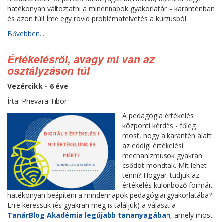
hatékonyan változtatni a minennapok gyakorlatán - karanténban
és azon túl! Íme egy rövid problémafelvetés a kurzusból:
Bővebben...
Értékelésről, avagy mi van az
osztályzáson túl
Vezércikk - 6 éve
Írta: Prievara Tibor
A pedagógia értékelés
központi kérdés - főleg
most, hogy a karantén alatt
az eddigi értékelési
mechanizmusok gyakran
csődöt mondtak. Mit lehet
tenni? Hogyan tudjuk az
értékelés különböző formáit
hatékonyan beépíteni a mindennapok pedagógiai gyakorlatába?
Erre keressük (és gyakran meg is találjuk) a választ a
TanárBlog Akadémia legújabb tananyagában
, amely most