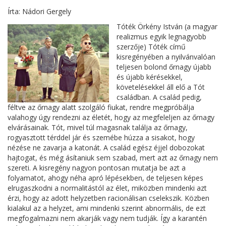
Írta: Nádori Gergely
Tóték Örkény István (a magyar
realizmus egyik legnagyobb
szerzője) Tóték című
kisregényében a nyilvánvalóan
teljesen bolond őrnagy újabb
és újabb kérésekkel,
követelésekkel áll elő a Tót
családban. A család pedig,
féltve az őrnagy alatt szolgáló fiukat, rendre megpróbálja
valahogy úgy rendezni az életét, hogy az megfeleljen az őrnagy
elvárásainak. Tót, mivel túl magasnak találja az őrnagy,
rogyasztott térddel jár és szemébe húzza a sisakot, hogy
nézése ne zavarja a katonát. A család egész éjjel dobozokat
hajtogat, és még ásítaniuk sem szabad, mert azt az őrnagy nem
szereti. A kisregény nagyon pontosan mutatja be azt a
folyamatot, ahogy néha apró lépésekben, de teljesen képes
elrugaszkodni a normalitástól az élet, miközben mindenki azt
érzi, hogy az adott helyzetben racionálisan cselekszik. Közben
kialakul az a helyzet, ami mindenki szerint abnormális, de ezt
megfogalmazni nem akarják vagy nem tudják. Így a karantén