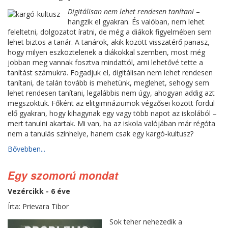
Digitálisan nem lehet rendesen tanítani
–
hangzik el gyakran. És valóban, nem lehet
feleltetni, dolgozatot íratni, de még a diákok figyelmében sem
lehet biztos a tanár. A tanárok, akik között visszatérő panasz,
hogy milyen eszköztelenek a diákokkal szemben, most még
jobban meg vannak fosztva mindattól, ami lehetővé tette a
tanítást számukra. Fogadjuk el, digitálisan nem lehet rendesen
tanítani, de talán tovább is mehetünk, meglehet, sehogy sem
lehet rendesen tanítani, legalábbis nem úgy, ahogyan addig azt
megszoktuk. Főként az elitgimnáziumok végzősei között fordul
elő gyakran, hogy kihagynak egy vagy több napot az iskolából –
mert tanulni akartak. Mi van, ha az iskola valójában már régóta
nem a tanulás színhelye, hanem csak egy kargó-kultusz?
Bővebben...
Egy szomorú mondat
Vezércikk - 6 éve
Írta: Prievara Tibor
Sok teher nehezedik a