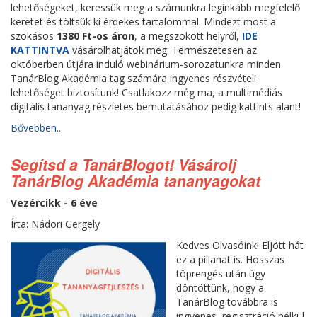
lehetőségeket, keressük meg a számunkra leginkább megfelelő
keretet és töltsük ki érdekes tartalommal. Mindezt most a
szokásos
1380 Ft-os áron
, a megszokott helyről,
IDE
KATTINTVA
vásárolhatjátok meg. Természetesen az
októberben útjára induló webinárium-sorozatunkra minden
TanárBlog Akadémia tag számára ingyenes részvételi
lehetőséget biztosítunk! Csatlakozz még ma, a multimédiás
digitális tananyag részletes bemutatásához pedig kattints alant!
Bővebben...
Segítsd a TanárBlogot! Vásárolj
TanárBlog Akadémia tananyagokat
Vezércikk - 6 éve
Írta: Nádori Gergely
Kedves Olvasóink! Eljött hát
ez a pillanat is. Hosszas
töprengés után úgy
döntöttünk, hogy a
TanárBlog továbbra is
ingyenes, regisztráció nélkül