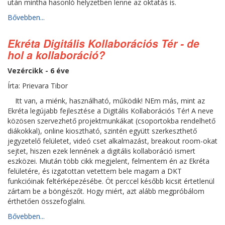
után mintha hasonló helyzetben lenne az oktatás is.
Bővebben...
Ekréta Digitális Kollaborációs Tér - de
hol a kollaboráció?
Vezércikk - 6 éve
Írta: Prievara Tibor
Itt van, a miénk, használható, működik! NEm más, mint az
Ekréta legújabb fejlesztése a Digitális Kollaborációs Tér! A neve
közösen szervezhető projektmunkákat (csoportokba rendelhető
diákokkal), online kiosztható, szintén együtt szerkeszthető
jegyzetelő felületet, videó cset alkalmazást, breakout room-okat
sejtet, hiszen ezek lennének a digitális kollaboráció ismert
eszközei. Miután több cikk megjelent, felmentem én az Ekréta
felületére, és izgatottan vetettem bele magam a DKT
funkcióinak feltérképezésébe. Öt perccel később kicsit értetlenül
zártam be a böngészőt. Hogy miért, azt alább megpróbálom
érthetően összefoglalni.
Bővebben...