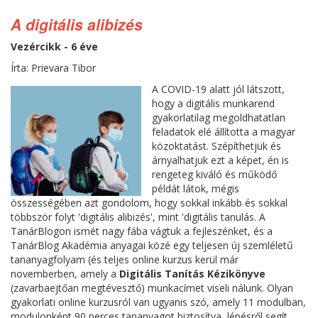
A digitális alibizés
Vezércikk - 6 éve
Írta: Prievara Tibor
A COVID-19 alatt jól látszott,
hogy a digitális munkarend
gyakorlatilag megoldhatatlan
feladatok elé állította a magyar
közoktatást. Szépíthetjük és
árnyalhatjuk ezt a képet, én is
rengeteg kiváló és működő
példát látok, mégis
összességében azt gondolom, hogy sokkal inkább és sokkal
többször folyt 'digitális alibizés', mint 'digitális tanulás. A
TanárBlogon ismét nagy fába vágtuk a fejleszénket, és a
TanárBlog Akadémia anyagai közé egy teljesen új szemléletű
tananyagfolyam (és teljes online kurzus kerül már
novemberben, amely a
Digitális Tanítás Kézikönyve
(zavarbaejtőan megtévesztő) munkacímet viseli nálunk. Olyan
gyakorlati online kurzusról van ugyanis szó, amely 11 modulban,
modulonként 90 perces tananyagot biztosítva, lépésről segít