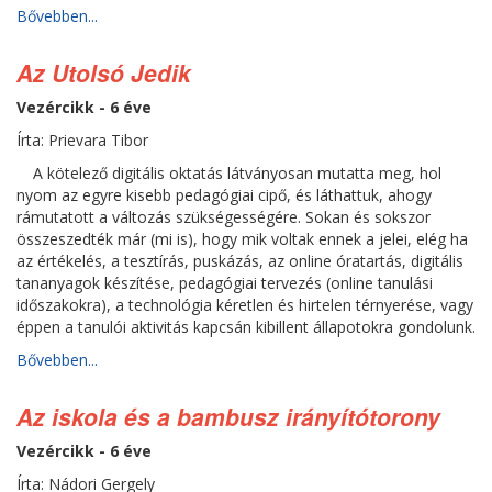
Bővebben...
Az Utolsó Jedik
Vezércikk - 6 éve
Írta: Prievara Tibor
A kötelező digitális oktatás látványosan mutatta meg, hol
nyom az egyre kisebb pedagógiai cipő, és láthattuk, ahogy
rámutatott a változás szükségességére. Sokan és sokszor
összeszedték már (mi is), hogy mik voltak ennek a jelei, elég ha
az értékelés, a tesztírás, puskázás, az online óratartás, digitális
tananyagok készítése, pedagógiai tervezés (online tanulási
időszakokra), a technológia kéretlen és hirtelen térnyerése, vagy
éppen a tanulói aktivitás kapcsán kibillent állapotokra gondolunk.
Bővebben...
Az iskola és a bambusz irányítótorony
Vezércikk - 6 éve
Írta: Nádori Gergely