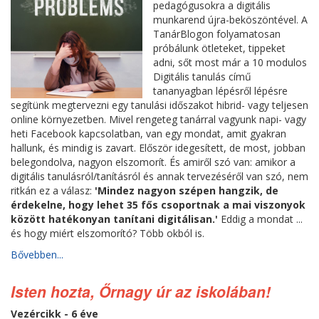
pedagógusokra a digitális
munkarend újra-beköszöntével. A
TanárBlogon folyamatosan
próbálunk ötleteket, tippeket
adni, sőt most már a 10 modulos
Digitális tanulás című
tananyagban lépésről lépésre
segítünk megtervezni egy tanulási időszakot hibrid- vagy teljesen
online környezetben. Mivel rengeteg tanárral vagyunk napi- vagy
heti Facebook kapcsolatban, van egy mondat, amit gyakran
hallunk, és mindig is zavart. Először idegesített, de most, jobban
belegondolva, nagyon elszomorít. És amiről szó van: amikor a
digitális tanulásról/tanításról és annak tervezéséről van szó, nem
ritkán ez a válasz:
'Mindez nagyon szépen hangzik, de
érdekelne, hogy lehet 35 fős csoportnak a mai viszonyok
között hatékonyan tanítani digitálisan.'
Eddig a mondat ...
és hogy miért elszomorító? Több okból is.
Bővebben...
Isten hozta, Őrnagy úr az iskolában!
Vezércikk - 6 éve