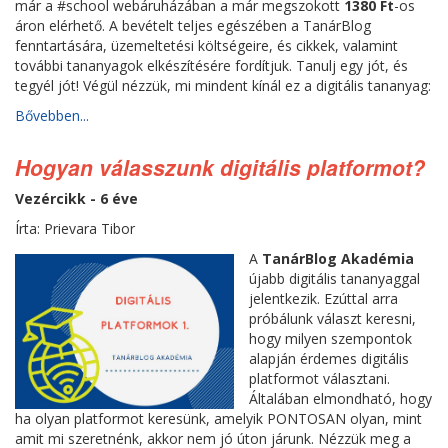
már a #school webáruházában a már megszokott
1380 Ft
-os
áron elérhető. A bevételt teljes egészében a TanárBlog
fenntartására, üzemeltetési költségeire, és cikkek, valamint
további tananyagok elkészítésére fordítjuk. Tanulj egy jót, és
tegyél jót! Végül nézzük, mi mindent kínál ez a digitális tananyag:
Bővebben...
Hogyan válasszunk digitális platformot?
Vezércikk - 6 éve
Írta: Prievara Tibor
A
TanárBlog Akadémia
újabb digitális tananyaggal
jelentkezik. Ezúttal arra
próbálunk választ keresni,
hogy milyen szempontok
alapján érdemes digitális
platformot választani.
Általában elmondható, hogy
ha olyan platformot keresünk, amelyik PONTOSAN olyan, mint
amit mi szeretnénk, akkor nem jó úton járunk. Nézzük meg a