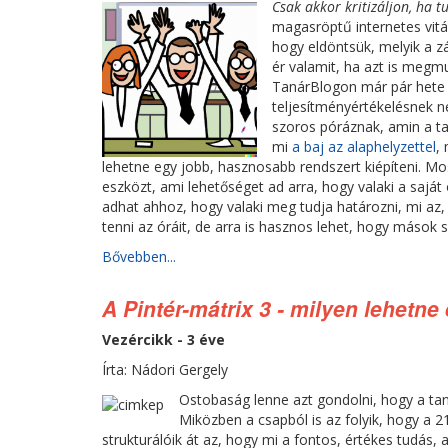
Csak akkor kritizáljon, ha t
magasröptű internetes vitá
hogy eldöntsük, melyik a z
ér valamit, ha azt is megmu
TanárBlogon már pár hete e
teljesítményértékelésnek n
szoros póráznak, amin a t
mi
a baj az alaphelyzettel
,
lehetne egy jobb, hasznosabb rendszert kiépíteni. M
eszközt, ami lehetőséget ad arra, hogy valaki a saját
adhat ahhoz, hogy valaki meg tudja határozni, mi az, 
tenni az óráit, de arra is hasznos lehet, hogy mások 
Bővebben...
A Pintér-mátrix 3 - milyen lehetn
Vezércikk - 3 éve
Írta: Nádori Gergely
Ostobaság lenne azt gondolni, hogy a tan
Miközben a csapból is az folyik, hogy a 2
strukturálóik át az, hogy mi a fontos, értékes tudás, 