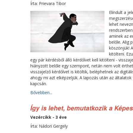
Írta: Prievara Tibor
Elindult a j
megszerzésé
lehet nevezn
rendszerben,
aminek az e
belőle. Alig
köszönjük! A
kitölteni. E
egy pár kérdésből álló kérdőívet kell kitölteni - viss
hiányzott belőle egy szempont, netán nem volt érthe
visszajelző kérdőívet is kitöltik, beléphetnek az digitál
ahogy mi azt elképzeljük. A lapozás után az általato
kapcsán.
Bővebben...
Így is lehet, bemutatkozik a Kép
Vezércikk - 3 éve
Írta: Nádori Gergely