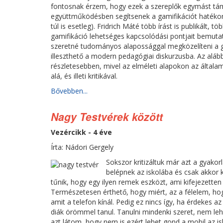
fontosnak érzem, hogy ezek a szereplők egymást tám
együttműködésben segítsenek a gamifikációt hatékon
túl is esetleg). Fridrich Máté több írást is publikált, 
gamifikáció lehetséges kapcsolódási pontjait bemuta
szeretné tudományos alapossággal megközelíteni a ga
illeszthető a modern pedagógiai diskurzusba. Az aláb
részletesebben, mivel az elméleti alapokon az általam
alá, és illeti kritikával.
Bővebben...
Nagy Testvérek között
Vezércikk - 4 éve
Írta: Nádori Gergely
Sokszor kritizáltuk már azt a gyakor
belépnek az iskolába és csak akkor
tűnik, hogy egy ilyen remek eszközt, ami kifejezetten 
Természetesen érthető, hogy miért, az a félelem, ho
amit a telefon kínál. Pedig ez nincs így, ha érdekes az
diák örömmel tanul. Tanulni mindenki szeret, nem leh
azt látom, hogy nem is ezért lehet gond a mobil az 