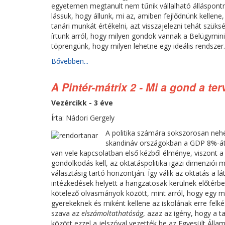
egyetemen megtanult nem tűnik vállalható álláspontna
lássuk, hogy állunk, mi az, amiben fejlődnünk kellene,
tanári munkát értékelni, azt visszajelezni tehát sz
írtunk arról, hogy milyen gondok vannak a Belügymini
töprengünk, hogy milyen lehetne egy ideális rendszer.
Bővebben...
A Pintér-mátrix 2 - Mi a gond a ter
Vezércikk - 3 éve
Írta: Nádori Gergely
A politika számára sokszorosan nehé
skandináv országokban a GDP 8%-át, 
van vele kapcsolatban első kézből élménye, viszont
gondolkodás kell, az oktatáspolitika igazi dimenziói m
választásig tartó horizontján. Így válik az oktatás a l
intézkedések helyett a hangzatosak kerülnek előtérbe,
kötelező olvasmányok között, mint arról, hogy egy m
gyerekeknek és miként kellene az iskolának erre felké
szava az
elszámoltathatóság
, azaz az igény, hogy a t
között ezzel a jelszóval vezették be az Egyesült Álla