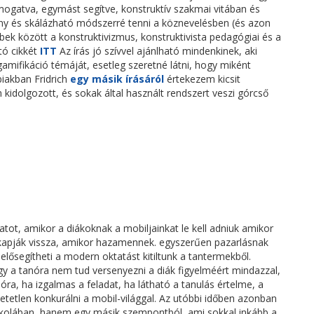
ogatva, egymást segítve, konstruktív szakmai vitában és
y és skálázható módszerré tenni a köznevelésben (és azon
többek között a konstruktivizmus, konstruktivista pedagógiai és a
tó cikkét
ITT
Az írás jó szívvel ajánlható mindenkinek, aki
mifikáció témáját, esetleg szeretné látni, hogy miként
biakban Fridrich
egy másik írásáról
értekezem kicsit
 kidolgozott, és sokak által használt rendszert veszi górcső
latot, amikor a diákoknak a mobiljainkat le kell adniuk amikor
 kapják vissza, amikor hazamennek. egyszerűen pazarlásnak
elősegítheti a modern oktatást kitiltunk a tantermekből.
gy a tanóra nem tud versenyezni a diák figyelméért mindazzal,
 óra, ha izgalmas a feladat, ha látható a tanulás értelme, a
etetlen konkurálni a mobil-világgal. Az utóbbi időben azonban
iskolában, hanem egy másik szempontból, ami sokkal inkább a