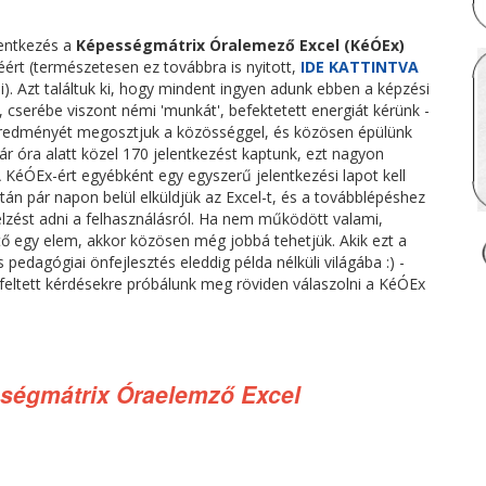
elentkezés a
Képességmátrix Óralemező Excel (KéÓEx)
ért (természetesen ez továbbra is nyitott,
IDE KATTINTVA
i). Azt találtuk ki, hogy mindent ingyen adunk ebben a képzési
 cserébe viszont némi 'munkát', befektetett energiát kérünk -
redményét megosztjuk a közösséggel, és közösen épülünk
 pár óra alatt közel 170 jelentkezést kaptunk, ezt nagyon
 KéÓEx-ért egyébként egy egyszerű jelentkezési lapot kell
zután pár napon belül elküldjük az Excel-t, és a továbblépéshez
zajelzést adni a felhasználásról. Ha nem működött valami,
tő egy elem, akkor közösen még jobbá tehetjük. Akik ezt a
is pedagógiai önfejlesztés eleddig példa nélküli világába :) -
k feltett kérdésekre próbálunk meg röviden válaszolni a KéÓEx
ességmátrix Óraelemző Excel