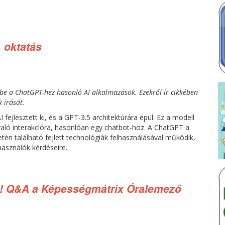
. oktatás
be a ChatGPT-hez hasonló AI alkalmazások. Ezekről ír cikkében
 írását.
ejlesztett ki, és a GPT-3.5 architektúrára épül. Ez a modell
ló interakcióra, hasonlóan egy chatbot-hoz. A ChatGPT a
letén található fejlett technológiák felhasználásával működik,
használók kérdéseire.
uk! Q&A a Képességmátrix Óralemező