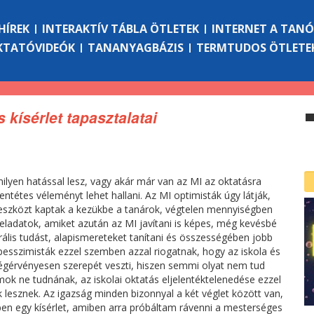
HÍREK
INTERAKTÍV TÁBLA ÖTLETEK
INTERNET A TAN
KTATÓVIDEÓK
TANANYAGBÁZIS
TERMTUDOS ÖTLETE
s kísérlet tapasztalatai
ilyen hatással lesz, vagy akár már van az MI az oktatásra
entétes véleményt lehet hallani. Az MI optimisták úgy látják,
 eszközt kaptak a kezükbe a tanárok, végtelen mennyiségben
feladatok, amiket azután az MI javítani is képes, még kevésbé
ális tudást, alapismereteket tanítani és összességében jobb
 pesszimisták ezzel szemben azzal riogatnak, hogy az iskola és
 végérvényesen szerepét veszti, hiszen semmi olyat nem tud
mok ne tudnának, az iskolai oktatás eljelentéktelenedése ezzel
lesznek. Az igazság minden bizonnyal a két véglet között van,
ben egy kísérlet, amiben arra próbáltam rávenni a mesterséges