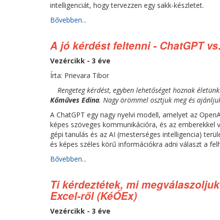
intelligenciát, hogy tervezzen egy sakk-készletet.
Bővebben...
A jó kérdést feltenni - ChatGPT vs
Vezércikk - 3 éve
Írta: Prievara Tibor
Rengeteg kérdést, egyben lehetőséget hoznak életünk
Kőműves Edina
. Nagy örömmel osztjuk meg és ajánljuk
A ChatGPT egy nagy nyelvi modell, amelyet az OpenAI f
képes szöveges kommunikációra, és az emberekkel va
gépi tanulás és az AI (mesterséges intelligencia) terü
és képes széles körű információkra adni választ a fel
Bővebben...
Ti kérdeztétek, mi megválaszolj
Excel-ről (KéÓEx)
Vezércikk - 3 éve