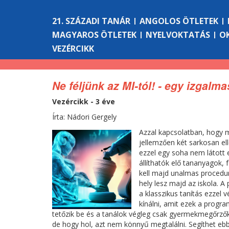
21. SZÁZADI TANÁR
ANGOLOS ÖTLETEK
MAGYAROS ÖTLETEK
NYELVOKTATÁS
O
VEZÉRCIKK
Ne féljünk az MI-tól! - egy izgalma
Vezércikk - 3 éve
Írta: Nádori Gergely
Azzal kapcsolatban, hogy m
jellemzően két sarkosan ell
ezzel egy soha nem látott
állíthatók elő tananyagok, 
kell majd unalmas procedur
hely lesz majd az iskola. A
a klasszikus tanítás ezzel
kínálni, amit ezek a progra
tetőzik be és a tanálok végleg csak gyermekmegőrzők 
de hogy hol, azt nem könnyű megtalálni. Segíthet eb