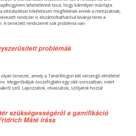
majdhogynem lehetetlenné teszi, hogy bármilyen másfajta
éra intézkedései tökéletesen megfelelnek ennek a mintázatnak,
nevezett rendszer is elszámoltathatóvá kívánja tenni a
n. A tervezett rendszerrel sok probléma van:
egyszerűsített problémák
 olyan tervezet, amely a TanárBlogon két versengő elméletet
ettáns. Megpróbáljuk összefoglalni egy cikk-sorozatban, miért
mákról szól. Lapozzatok, olvassátok, szóljatok hozzá!
tér szükségességéről a gamifikáció
ridrich Máté írása