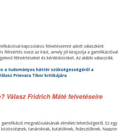
mifikációval kapcsolatos felvetéseimre adott válaszként
lreértés övezi az írást, amely jól kirajzolja a gamifikációval
lenő félreértéseket és kérdésköröket. Az alábbi válaszcikk
és a tudományos háttér szükségességéről a
lasz Prievara Tibor kritikájára
se? Válasz Fridrich Máté felvetéseire
a gamifikáció megvalósulásának elméleti lehetőségeiről. Ez egy
ó közösségnek, tanároknak, kutatóknek, fejlesztőknek. Nagyon