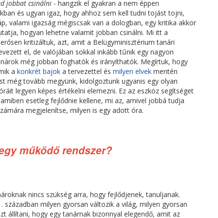
ud jobbat csinálni
- hangzik el gyakran a nem éppen
kban és ugyan igaz, hogy ahhoz sem kell tudni tojást tojni,
áp, valami igazság mégiscsak van a dologban, egy kritika akkor
tatja, hogyan lehetne valamit jobban csinálni. Mi itt a
rősen kritizáltuk, azt, amit a Belügyminisztérium tanári
evezett el, de valójában sokkal inkább tűnik egy nagyon
anárok még jobban foghatók és irányíthatók. Megírtuk, hogy
 mik a
konkrét bajok
a tervezettel és
milyen elvek
mentén
ost még tovább megyünk, kidolgoztunk ugyanis egy olyan
 óráit legyen képes értékelni elemezni. Ez az eszköz segítséget
amiben esetleg fejlődnie kellene, mi az, amivel jobbá tudja
számára megjelenítse, milyen is egy adott óra.
e egy működő rendszer?
ároknak nincs szükség arra, hogy fejlődjenek, tanuljanak.
1. században milyen gyorsan változik a világ, milyen gyorsan
azt állítani, hogy egy tanárnak bizonnyal elegendő, amit az