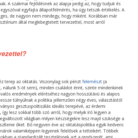
k. A szakmai fejlődésnek az alapja pedig az, hogy tudjuk és
 egyszóval egyfajta állapotfelmérés, ha úgy tetszik értékelés. A
ükséges, de nagyon nem mindegy, hogy miként. Korábban már
sztérium által meglebegtetett tervezettel, most arról
vezettel?
z terep az oktatás. Viszonylag sok pénzt
felemészt
(a
nálunk 5-öt sem), minden családot érint, szinte mindenkinek
 a valós eredmények eléréséhez nagyon hosszútávú és alapos
essze túlnyúlnak a politika jellemzően négy éves, választástól
átványos gesztuspolitizálás ideális terepévé, az érdemi
 így lesz sokkal több szó arról, hogy melyik író legyen a
egváltozott világban milyen készségekre lesz majd szüksége a
szítenie őket. Bő negyven éve az oktatáspolitika egyik kedvenc
anárok valamiképpen legyenek felelősek a tetteikért. Többek
mokban a standardizált tesztelésnek azt a rendszerét, ami