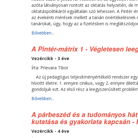
azóta látványosan rontott az oktatás helyzetén, de 
oktatáspolitikáról egyáltalán szó lehessen. A Pintér-
az évekénti mérések mellett a tanári önértékelésnek 
tanárokat, úgy, hogy az a fizetésben is meglátszódjo
Bővebben...
A Pintér-mátrix 1 - Végletesen le
Vezércikk - 3 éve
Írta: Prievara Tibor
Az új pedagógus teljesítményértékelő rendszer egy
hívottt életre: 1. ennyire cinikus, vagy 2. ennyire dil
gondoljuk ezt. Az első rész a leegyszerűsített problé
Bővebben...
A párbeszéd és a tudományos hát
kutatása és gyakorlata kapcsán - F
Vezércikk - 4 éve