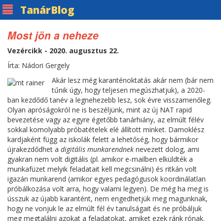
Tanár
Blog
Most jön a neheze
Vezércikk - 2020. augusztus 22.
Írta: Nádori Gergely
Akár lesz még karanténoktatás akár nem (bár nem
tűnik úgy, hogy teljesen megúszhatjuk), a 2020-
ban kezdődő tanév a legnehezebb lesz, sok évre visszamenőleg.
Olyan apróságokról ne is beszéljünk, mint az új NAT rapid
bevezetése vagy az egyre égetőbb tanárhiány, az elmúlt félév
sokkal komolyabb próbatételek elé állított minket. Damoklész
kardjaként függ az iskolák felett a lehetőség, hogy bármikor
újrakezdődhet a
digitális munkarendnek
nevezett dolog, ami
gyakran nem volt digitális (pl. amikor e-mailben elküldték a
munkafüzet melyik feladatait kell megcsinálni) és ritkán volt
igazán munkarend (amikor egyes pedagógusok koordinálatlan
próbálkozása volt arra, hogy valami legyen). De még ha meg is
ússzuk az újabb karantént, nem engedhetjük meg magunknak,
hogy ne vonjuk le az elmúlt fél év tanulságait és ne próbáljuk
meg megtalálni azokat a feladatokat, amiket ezek ránk rónak.