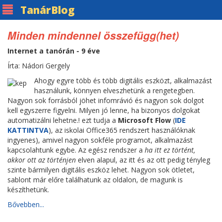
Tanár
Blog
Minden mindennel összefügg(het)
Internet a tanórán - 9 éve
Írta: Nádori Gergely
Ahogy egyre több és több digitális eszközt, alkalmazást
használunk, könnyen elveszhetünk a rengetegben.
Nagyon sok forrásból jöhet infomrávió és nagyon sok dolgot
kell egyszerre figyelni. Milyen jó lenne, ha bizonyos dolgokat
automatizálni lehetne.! ezt tudja a
Microsoft Flow
(
IDE
KATTINTVA
), az iskolai Office365 rendszert használóknak
ingyenes), amivel nagyon sokféle programot, alkalmazást
kapcsolahtunk egybe. Az egész rendszer a
ha itt ez történt,
akkor ott az történjen
elven alapul, az itt és az ott pedig tényleg
szinte bármilyen digitális eszköz lehet. Nagyon sok ötletet,
sablont már előre találhatunk az oldalon, de magunk is
készíthetünk.
Bővebben...