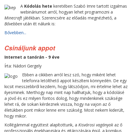
A
Kódolás hete
keretében Szabó Imre tartott izgalmas
webináriumot arról, hogyan lehet programozni a
Minecraft
játékban. Szerencsére az előadás megnézhető, a
Bővebben
után itt nálunk is:
Bővebben...
Csináljunk appot
Internet a tanórán - 9 éve
Írta: Nádori Gergely
Ebben a cikkben arról lesz szó, hogy miként lehet
telefonra letölthető appot készíteni könnyedén. De egy
kicsit messzebbről kezdem, hogy látszódjon, mi értelme lehet az
ilyesminek. Merthogy nap mint nap hallhatjuk, hogy a kódolásé
a jövő és ez milyen fontos dolog, hogy mindenkinek szüksége
lehet rá, de sokan kérdeznek vissza, hogy na vajon az ő
életükben pont mikor lenne erre szükség. Most nekem kiderült,
hogy mikor.
Kollégámmal együttest alapítottunk, a
Kisvárosi vagányok
az ő
professzionális énekhangjára és gitározására épül, a komikus