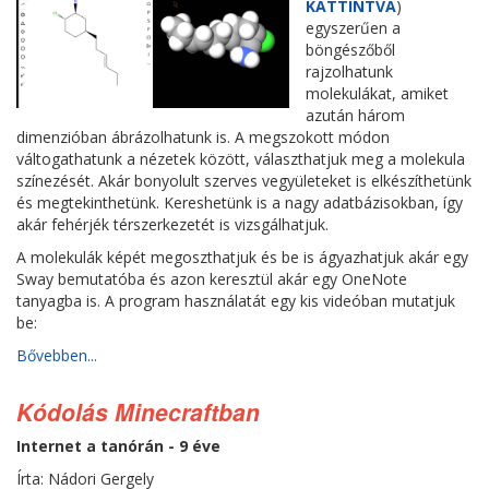
KATTINTVA
)
egyszerűen a
böngészőből
rajzolhatunk
molekulákat, amiket
azután három
dimenzióban ábrázolhatunk is. A megszokott módon
váltogathatunk a nézetek között, választhatjuk meg a molekula
színezését. Akár bonyolult szerves vegyületeket is elkészíthetünk
és megtekinthetünk. Kereshetünk is a nagy adatbázisokban, így
akár fehérjék térszerkezetét is vizsgálhatjuk.
A molekulák képét megoszthatjuk és be is ágyazhatjuk akár egy
Sway bemutatóba és azon keresztül akár egy OneNote
tanyagba is. A program használatát egy kis videóban mutatjuk
be:
Bővebben...
Kódolás Minecraftban
Internet a tanórán - 9 éve
Írta: Nádori Gergely