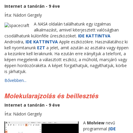
Internet a tanórán - 9 éve
Írta: Nádori Gergely
A
NASA
oldalán találhatunk egy izgalmas
alkalmazást, amivel kiterjesztett valóságban
csodálhatunk különféle űreszközöket.
IDE KATTINTVA
Androidra,
IDE KATTINTVA
Apple eszközökre. Használatához ki
kell nyomtanunk
EZT
a jelet, amit azután az asztalra vagy éppen
a kezünkre kell leraknunk. Ha ezután erre irányítjuk a telefont, a
képen megjelenik a választott eszköz, a műhold, marsjáró vagy
éppen hordozórakéta. A képet forgathatjuk, nagyíthatjuk, körbe
is járhatjuk.
Bővebben...
Molekularajzolás és beillesztés
Internet a tanórán - 9 éve
Írta: Nádori Gergely
A
Molview
nevű
programmal (
IDE