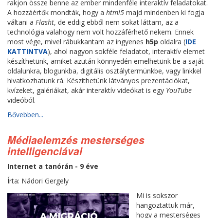
rakjon össze benne az ember mindenféle interaktív feladatokat.
A hozzáértők mondták, hogy a
html5
majd mindenben ki fogja
váltani a
Flasht
, de eddig ebből nem sokat láttam, az a
technológia valahogy nem volt hozzáférhető nekem. Ennek
most vége, mivel rábukkantam az ingyenes
h5p
oldalra (
IDE
KATTINTVA
), ahol nagyon sokféle feladatot, interaktív elemet
készíthetünk, amiket azután könnyedén emelhetünk be a saját
oldalunkra, blogunkba, digitális osztálytermünkbe, vagy linkkel
hivatkozhatunk rá. Készíthetünk látványos prezentációkat,
kvízeket, galériákat, akár interaktív videókat is egy
YouTube
videóból.
Bővebben...
Médiaelemzés mesterséges
intelligenciával
Internet a tanórán - 9 éve
Írta: Nádori Gergely
Mi is sokszor
hangoztattuk már,
hogy a mesterséges