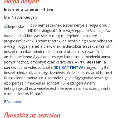
Helga helyett
Internet a tanórán - 9 éve
Írta: Nádori Gergely
Több nemzedéknek alapélménye a
Helga
című
NDK felvilágosító film vagy éppen a
Nem a gólya
hozza...
című könyvecske. A maguk idejében ezek még
progresszíveknek is számíthattak, de azóta elég sokat változott
a világ. Hogyan lehet a diákoknak, a diákokkal a szexualitásról
beszélni, amikor minden reklám erre utal, nincs olyan film,
amiben ne lenne ágyjelenet és egy kattintással mindenki annyi
pornót nézhet, amennyit csak kedve van. A
HVG
Beszélni a
szexről
című videósorozata (
IDE KATTINTVA
) nagyon nyíltan
beszél mindarról, ami egy tizenévest érdekelhet és arról is, amit
fontos lenne tudnia. Dr. Csermely Gyula nőgyógyász beszélget
az 5 perces filmekben (a sorozat 15 részt ígér) a nemi
betegségektől és a védekezéstől kezdve az anális szexig szinte
minden fontos témáról.
Bővebben...
Űreszköz az asztalon