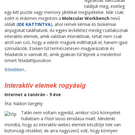
digitalizált változatait
találjuk meg, esetleg
egy-két puzzle vagy memory játékkal megspékelve. Már csak
ezért is érdemes megnézni a
Molecular Workbench
nevű
oldalt (
IDE KATTINTVA
), ahol remek kémiai és biokémiai
anyagokat találhatunk. Az egyes leckékhez mindig csatlakoznak
interaktív elemek, amik valóban interaktívak, tehát nem csak
arról van szó, hogy a videót magunk indíthatjuk el, hanem igazi
szimulációk. Ezeken túl természetesen magyarázatok és
feladatok is vannak itt, amik gyakran túl lépnek a mindenhol
ismert feladattípusokon.
Bővebben...
Interaktív elemek rogyásig
Internet a tanórán - 9 éve
Írta: Nádori Gergely
Talán nem voltam egyedül, amikor sűrű könnyeket
hullattam a
Flash
lassú elmúlása miatt. Mindenki
mondta, hogy az interaktív webes elemek készítője tele van
biztonsági résekkel, de arra nagyszerű volt, hogy könnyen