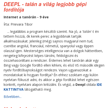
DEEPL - talán a világ legjobb gépi
fordítója
Internet a tanórán - 9 éve
Írta: Prievara Tibor
... legalábbis a program készítői szerint. Na jó, a '
talán
'-t én
tettem hozzá, ők kerek-perec a legjobbnak tartják
alkalmazásukat. Jelenleg (még) sajnos magyarul nem tud,
cserébe angolul, franciául, németül, spanyolul vagy éppen
olaszul igen. Mesterséges intelligencia van a dolgok hátterében,
rengeteg kifejezést képes tárolni, feldolgozni és
összehasonlítani a rendszer. Érdemes lehet tanórán akár egy
Bing vagy Google fordító ellen kihívni, és első VS második idegen
nyelv fordítóbajnokságot rendezni. Vajon ugyanazokat a
mondatokat ki hogyan fordítja? Én ehhez szoktam egy külön
nyelvtan fókuszt adni, és akkor a gépi fordítást lehet egészen
konkrét, nyelvtani alapon kritizálni. És végül, a
Deepl
oldala
IDE
KATTINTVA
látogatható meg.
Bővebben...