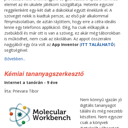
elemet az én ukulele játékom szolgáltatja. Hetente egyszer
reggelenként egy-két dalt a diákokkal együtt éneklünk el. A
szöveget nekik is kiadtuk persze, az első pár alkalommal
fénymásolatban, de aztán rájöttem, hogy erre a célra ideális
lenne egy telefonos applikáció. Elég, ha csak előkapják a
zsebükből és már ott is van a szöveg, ez akár még táborokban
is működhet, nem csak az iskolában. Az appot összerakni
nagyjából egy óra volt az
App Inventor
(
ITT TALÁLHATÓ
)
segítségével.
Bővebben...
Kémiai tananyagszerkesztő
Internet a tanórán - 9 éve
Írta: Prievara Tibor
Nem könnyű igazán jó
digitális tananyagot
tálálni és még neezebb
készíteni. Nem egyszer
csak a könyvek