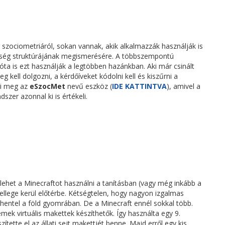
a szociometriáról, sokan vannak, akik alkalmazzák használják is
sség struktúrájának megismerésére. A többszempontú
ta is ezt használják a legtöbben hazánkban. Aki már csinált
 kell dolgozni, a kérdőíveket kódolni kell és kiszűrni a
íti meg az
eSzocMet
nevű eszköz (
IDE KATTINTVA
), amivel a
szer azonnal ki is értékeli.
lehet a Minecraftot használni a tanításban (vagy még inkább a
jellege kerül előtérbe. Kétségtelen, hogy nagyon izgalmas
hentel a föld gyomrában. De a Minecraft ennél sokkal több.
mek virtuális makettek készíthetők. Így használta egy 9.
ítette el az állati sejt makettjét benne. Majd erről egy kis