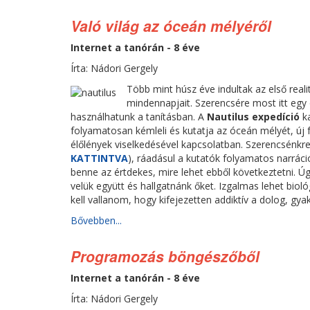
Való világ az óceán mélyéről
Internet a tanórán - 8 éve
Írta: Nádori Gergely
Több mint húsz éve indultak az első real
mindennapjait. Szerencsére most itt egy 
használhatunk a tanításban. A
Nautilus expedíció
ka
folyamatosan kémleli és kutatja az óceán mélyét, új 
élőlények viselkedésével kapcsolatban. Szerencsénkr
KATTINTVA
), ráadásul a kutatók folyamatos narráci
benne az értdekes, mire lehet ebből következtetni. Ú
velük együtt és hallgatnánk őket. Izgalmas lehet biológ
kell vallanom, hogy kifejezetten addiktív a dolog, gya
Bővebben...
Programozás böngészőből
Internet a tanórán - 8 éve
Írta: Nádori Gergely