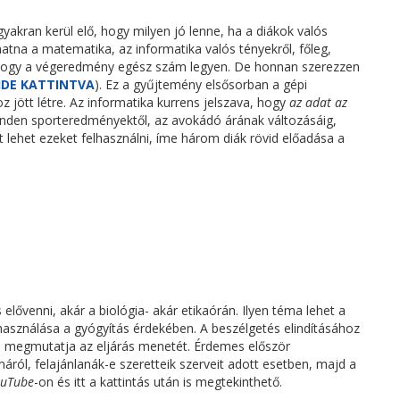
yakran kerül elő, hogy milyen jó lenne, ha a diákok valós
atna a matematika, az informatika valós tényekről, főleg,
 hogy a végeredmény egész szám legyen. De honnan szerezzen
IDE KATTINTVA
). Ez a gyűjtemény elsősorban a gépi
 jött létre. Az informatika kurrens jelszava, hogy
az adat az
 minden sporteredményektől, az avokádó árának változásáig,
t lehet ezeket felhasználni, íme három diák rövid előadása a
 elővenni, akár a biológia- akár etikaórán. Ilyen téma lehet a
lhasználása a gyógyítás érdekében. A beszélgetés elindításához
mi megmutatja az eljárás menetét. Érdemes először
ról, felajánlanák-e szeretteik szerveit adott esetben, majd a
ouTube
-on és itt a kattintás után is megtekinthető.