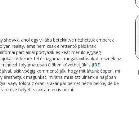
ity show-k, ahol egy villába betekintve nézhettük emberek
olyan reality, amit nem csak elrettentő példának
lifornai partjainál portyázik és kéát merülő egység
fajokat fedeznek fel és izgamas megállapításokat tesznek az
e mindezt folyamatosan élőben követhetjük is (
IDE
ójával, akik vpégig kommentálják, hogy mit látunk éppen, mi
gy érezhetjük magunkat, mintha mi is ott ülnénk a hajóban
ia- vagy földrajz órán is akár pár percet nézni belőle, de be
kran tévé helyett szoktam én is nézni.