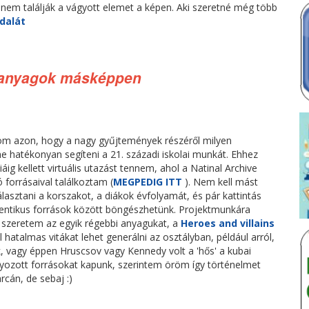
g nem találják a vágyott elemet a képen. Aki szeretné még több
ldalát
ananyagok másképpen
m azon, hogy a nagy gyűjtemények részéről milyen
ne hatékonyan segíteni a 21. századi iskolai munkát. Ehhez
áig kellett virtuális utazást tennem, ahol a Natinal Archive
 forrásaival találkoztam (
MEGPEDIG ITT
). Nem kell mást
álasztani a korszakot, a diákok évfolyamát, és pár kattintás
tentikus források között böngészhetünk. Projektmunkára
 szeretem az egyik régebbi anyagukat, a
Heroes and villains
 hatalmas vitákat lehet generálni az osztályban, például arról,
, vagy éppen Hruscsov vagy Kennedy volt a 'hős' a kubai
lyozott forrásokat kapunk, szerintem öröm így történelmet
rcán, de sebaj :)