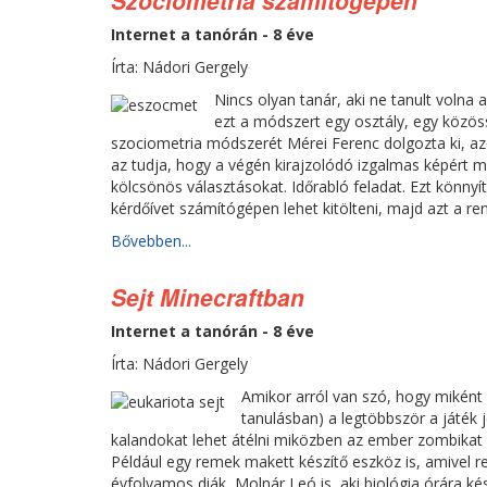
Szociometria számítógépen
Internet a tanórán - 8 éve
Írta: Nádori Gergely
Nincs olyan tanár, aki ne tanult volna 
ezt a módszert egy osztály, egy közö
szociometria módszerét Mérei Ferenc dolgozta ki, azó
az tudja, hogy a végén kirajzolódó izgalmas képért meg
kölcsönös választásokat. Időrabló feladat. Ezt könny
kérdőívet számítógépen lehet kitölteni, majd azt a rend
Bővebben...
Sejt Minecraftban
Internet a tanórán - 8 éve
Írta: Nádori Gergely
Amikor arról van szó, hogy miként 
tanulásban) a legtöbbször a játék 
kalandokat lehet átélni miközben az ember zombikat 
Például egy remek makett készítő eszköz is, amivel re
évfolyamos diák, Molnár Leó is, aki biológia órára kész