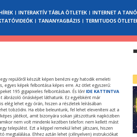
HÍREK
INTERAKTÍV TÁBLA ÖTLETEK
INTERNET A TAN
KTATÓVIDEÓK
TANANYAGBÁZIS
TERMTUDOS ÖTLETE
 egy repülőről készült képen benézni egy hatodik emeleti
, egyes képek felbontása képes erre. Az ötlet egyszerű:
épeket 195 gigapixeles felbontásban. És lőn!
IDE KATTINTVA
t ábrázoló óriásképet láthatunk. Ez egyébként már
 elég lehet egy órán, hiszen a részletek leírásában
het tobzódni. Ha ebbe beleuntunk, fel lehet eleveníteni azt a
képes játékot, amit bizonyára sokan játszottunk napköziben
amikor nem volt mindenki kezében telefon: nem kellett mást
egy települést. Ezt a képpel remekül lehet játszani, hiszen
 megtalálása. Ehhez aztán lehet (célnyelven) instrukciókat