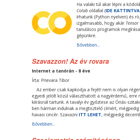
Ha valaki túl akar lépni a kód
Colab
oldallal (
IDE KATTINTVA
írhatunk (Python nyelven) és r
izgalmasabb, hogy akár
Tensor
tanulásos programok megírása el
gépünkre.
Bővebben...
Szavazzon! Az év rovara
Internet a tanórán - 8 éve
Írta: Prievara Tibor
Az ember csak kapkodja a fejét! nem is olyan régen
egyedi jelölt közül választhatott a nagyérdemű, err
kiírásnál tartunk. A tavalyi év győztese az Óriás-szitak
ben hárman indulnak a megtisztelő címért, mégpedig 
havasi cincér. Szavazni
ITT LEHET
, mégpedig december
Bővebben...