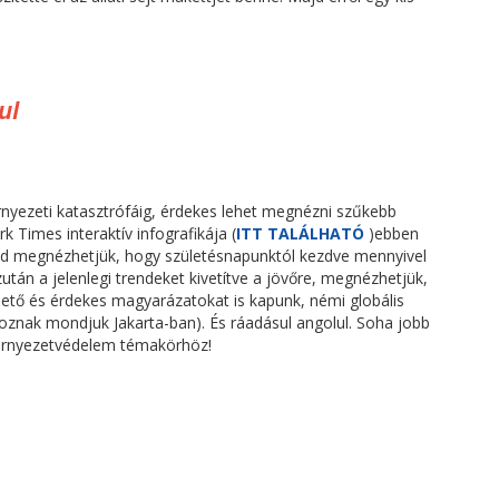
ul
rnyezeti katasztrófáig, érdekes lehet megnézni szűkebb
 Times interaktív infografikája (
ITT TALÁLHATÓ
)ebben
majd megnézhetjük, hogy születésnapunktól kezdve mennyivel
után a jelenlegi trendeket kivetítve a jövőre, megnézhetjük,
hető és érdekes magyarázatokat is kapunk, némi globális
ltoznak mondjuk Jakarta-ban). És ráadásul angolul. Soha jobb
 környezetvédelem témakörhöz!