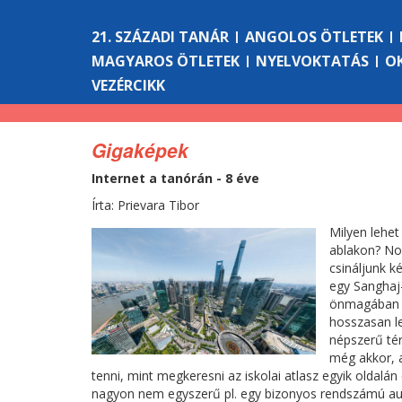
21. SZÁZADI TANÁR
ANGOLOS ÖTLETEK
MAGYAROS ÖTLETEK
NYELVOKTATÁS
O
VEZÉRCIKK
Gigaképek
Internet a tanórán - 8 éve
Írta: Prievara Tibor
Milyen lehet
ablakon? Nos
csináljunk k
egy Sanghaj-
önmagában is
hosszasan le
népszerű tér
még akkor, 
tenni, mint megkeresni az iskolai atlasz egyik oldalán 
nagyon nem egyszerű pl. egy bizonyos rendszámú autó