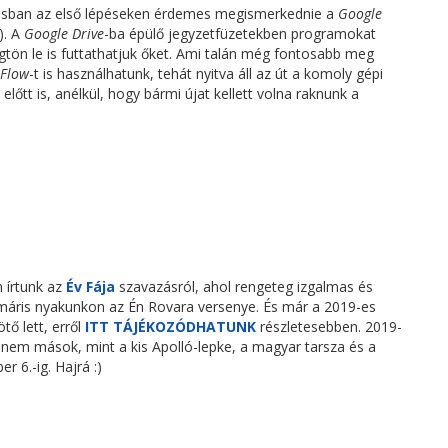
olásban az első lépéseken érdemes megismerkednie a
Google
). A
Google Drive
-ba épülő jegyzetfüzetekben programokat
ögtön le is futtathatjuk őket. Ami talán még fontosabb meg
 Flow
-t is használhatunk, tehát nyitva áll az út a komoly gépi
őtt is, anélkül, hogy bármi újat kellett volna raknunk a
 írtunk az
Év Fája
szavazásról, ahol rengeteg izgalmas és
e máris nyakunkon az Én Rovara versenye. És már a 2019-es
ötő lett, erről
ITT TÁJÉKOZÓDHATUNK
részletesebben. 2019-
nem mások, mint a kis Apolló-lepke, a magyar tarsza és a
 6.-ig. Hajrá :)