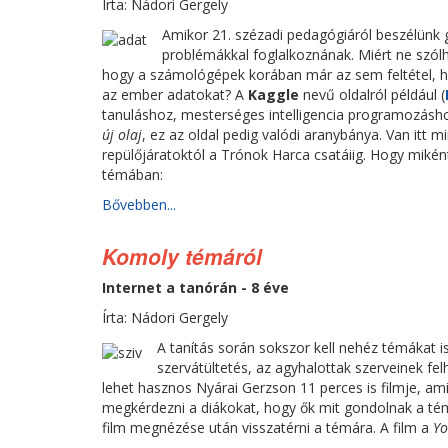
Írta: Nádori Gergely
Amikor 21. szézadi pedagógiáról beszélünk g
problémákkal foglalkoznának. Miért ne szólh
hogy a számológépek korában már az sem feltétel,
az ember adatokat? A
Kaggle
nevű oldalról például (
tanuláshoz, mesterséges intelligencia programozáshoz
új olaj
, ez az oldal pedig valódi aranybánya. Van itt
repülőjáratoktól a Trónok Harca csatáiig. Hogy mikén
témában:
Bővebben...
Komoly témáról
Internet a tanórán - 8 éve
Írta: Nádori Gergely
A tanítás során sokszor kell nehéz témákat is
szervátültetés, az agyhalottak szerveinek fe
lehet hasznos Nyárai Gerzson 11 perces is filmje, a
megkérdezni a diákokat, hogy ők mit gondolnak a témá
film megnézése után visszatérni a témára. A film a
Y