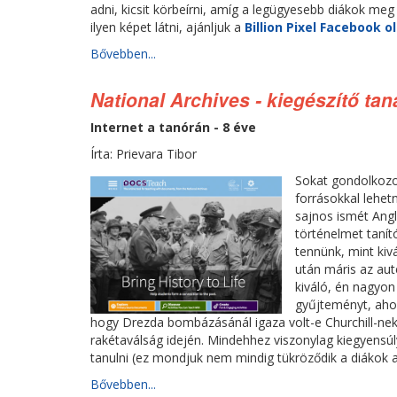
adni, kicsit körbeírni, amíg a legügyesebb diákok me
ilyen képet látni, ajánljuk a
Billion Pixel Facebook o
Bővebben...
National Archives - kiegészítő t
Internet a tanórán - 8 éve
Írta: Prievara Tibor
Sokat gondolkozo
forrásokkal lehet
sajnos ismét Angli
történelmet tanító
tennünk, mint kiv
után máris az au
kiváló, én nagyon
gyűjteményt, ahol
hogy Drezda bombázásánál igaza volt-e Churchill-nek
rakétaválság idején. Mindehhez viszonylag kiegyensú
tanulni (ez mondjuk nem mindig tükröződik a diákok a
Bővebben...