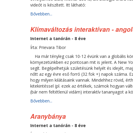
videót is készített. Itt látható:
Bővebben...
Klímaváltozás interaktívan - angol
Internet a tanórán - 8 éve
Írta: Prievara Tibor
Ha már tényleg csak 10-12 évünk van a globális kö
környezetünkben ez pontosan mit is jelent. A New York
segít. Begépelhetjük születésünk helyét és idejét, 
nőtt az egy évre eső forró (32 fok +) napok száma. Ez
hogy milyen kilátásaink vannak. Mindehhez rövid, ért
kitekintéssel (pl. ezek az értékek, számok hogyan vá
(bár nem feltétlenül vidám) interaktív tananyagot a
Bővebben...
Aranybánya
Internet a tanórán - 8 éve