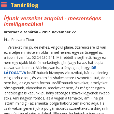
Tanár
Blog
Írjunk verseket angolul - mesterséges
intelligenciával
Internet a tanórán - 2017. november 22.
Írta: Prievara Tibor
Verseket írni jó, de nehéz. Angolul pláne. Szerencsére itt van
ez a teljesen névtelen oldal, amel nemes egyszerűséggel az
alábbi néven fut: 52.24.230.241. Már ebből is sejthető, hogy ez
nem egy újabb kitűnő marketingfogás (vagy ha az, hát dupla
csavar van benne). Akárhogyan is, a lényeg az, hogy
IDE
LÁTOGATVA
beállíthatunk bizonyos változókat, bár ez jelenleg
elég korlátozott, és valamiért shakespeare-i szonettet tud, de ez
nem baj, az egy szép forma. Beállíthatunk szavakat, amelyeket
támogatunk, olyanokat is, amelyeket nem, és még hét egyéb
lehetőséget is kapunk (pl. hány szótagos szavak legyenek inkább
stb.). Ami nagyon fontos, az a végén a témakör, ami - ha jól
láttam mindig - az amerikai polgárháború témakörét adja. Ha
csak vakon generáljuk a polgárháborús szonetteket, a diákjaink
egy idő után elunják a dolgot. Ellenben, ha beírjuk a
love
vagy