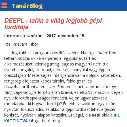
Tanár
Blog
DEEPL - talán a világ legjobb gépi
fordítója
Internet a tanórán - 2017. november 15.
Írta: Prievara Tibor
... legalábbis a program készítői szerint. Na jó, a '
talán
'-t én
tettem hozzá, ők kerek-perec a legjobbnak tartják
alkalmazásukat. Jelenleg (még) sajnos magyarul nem tud,
cserébe angolul, franciául, németül, spanyolul vagy éppen
olaszul igen. Mesterséges intelligencia van a dolgok hátterében,
rengeteg kifejezést képes tárolni, feldolgozni és
összehasonlítani a rendszer. Érdemes lehet tanórán akár egy
Bing vagy Google fordító ellen kihívni, és első VS második idegen
nyelv fordítóbajnokságot rendezni. Vajon ugyanazokat a
mondatokat ki hogyan fordítja? Én ehhez szoktam egy külön
nyelvtan fókuszt adni, és akkor a gépi fordítást lehet egészen
konkrét, nyelvtani alapon kritizálni. És végül, a
Deepl
oldala
IDE
KATTINTVA
látogatható meg.