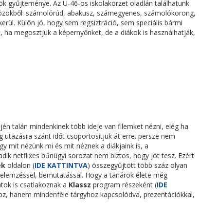
ök gyűjteménye. Az U-46-os iskolakörzet oladlán találhatunk
zközökből: számolórúd, abakusz, számegyenes, számolókorong,
rül. Külön jó, hogy sem regsiztráció, sem speciális bármi
et, ha megosztjuk a képernyőnket, de a diákok is használhatják,
jén talán mindenkinek több ideje van filemket nézni, elég ha
g utazásra szánt időt csoportosítjuk át erre. persze nem
y mit nézünk mi és mit néznek a diákjaink is, a
dik netflixes bűnügyi sorozat nem biztos, hogy jót tesz. Ezért
ek
oldalon (
IDE KATTINTVA
) összegyűjtött több száz olyan
elemzéssel, bemutatással. Hogy a tanárok élete még
tok is csatlakoznak a
Klassz
program részeként (
IDE
oz, hanem mindenféle tárgyhoz kapcsolódva, prezentációkkal,