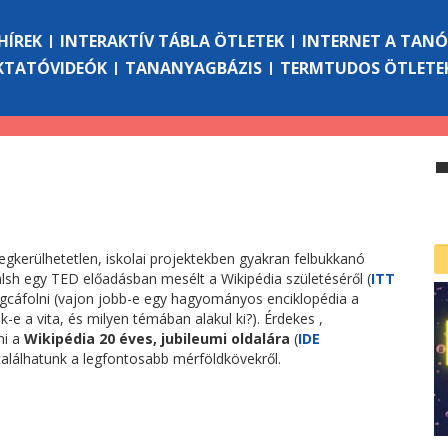
HÍREK
INTERAKTÍV TÁBLA ÖTLETEK
INTERNET A TAN
KTATÓVIDEÓK
TANANYAGBÁZIS
TERMTUDOS ÖTLETE
egkerülhetetlen, iskolai projektekben gyakran felbukkanó
sh egy TED előadásban mesélt a Wikipédia születéséről (
ITT
egcáfolni (vajon jobb-e egy hagyományos enciklopédia a
e a vita, és milyen témában alakul ki?). Érdekes ,
ni a
Wikipédia 20 éves, jubileumi oldalára
(
IDE
 találhatunk a legfontosabb mérföldkövekről.