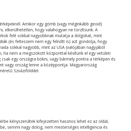
érképeknél. Amikor egy gömb (vagy méginkább geoid)
ni, elkerülhetetlen, hogy valahogyan ne torzítsunk. A
arkok felé sokkal nagyobbnak mutatja a dolgokat, mint
diák (és felteszem nem egy felnőtt is) azt gondolja, hogy
nada sokkal nagyobb, mint az USA (valójában nagyjából
i, ha nem a megszokott központtal késítünk el egy vetületi
ég csak egy országra bökni, vagy bármely pontra a térképen és
pont vagy ország lenne a középpontja. Magyarország
méretű Szvázifölddel.
érbe kényszerültek kifejezetten hasznos lehet ez az oldal,
nkbe, semmi nagy dolog, nem mesterséges intelligencia és