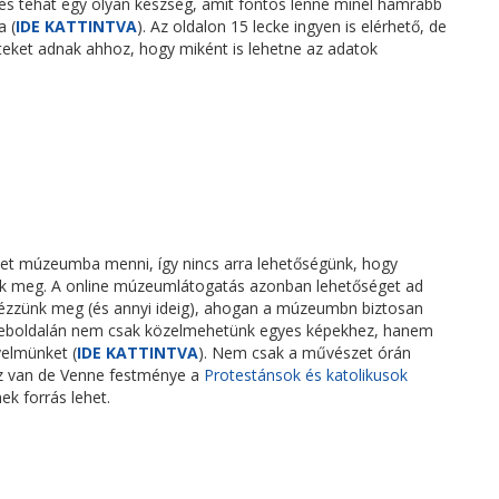
tés tehát egy olyan készség, amit fontos lenne minél hamrabb
a (
IDE KATTINTVA
). Az oldalon 15 lecke ingyen is elérhető, de
teket adnak ahhoz, hogy miként is lehetne az adatok
het múzeumba menni, így nincs arra lehetőségünk, hogy
k meg. A online múzeumlátogatás azonban lehetőséget ad
nézzünk meg (és annyi ideig), ahogan a múzeumbn biztosan
eboldalán nem csak közelmehetünk egyes képekhez, hanem
yelmünket (
IDE KATTINTVA
). Nem csak a művészet órán
sz van de Venne festménye a
Protestánsok és katolikusok
ek forrás lehet.