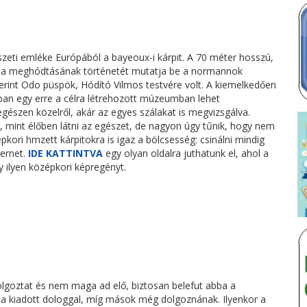
eti emléke Európából a bayeoux-i kárpit. A 70 méter hosszú,
glia meghódtásának történetét mutatja be a normannok
int Odo püspök, Hódító Vilmos testvére volt. A kiemelkedően
ban egy erre a célra létrehozott múzeumban lehet
 egészen közelről, akár az egyes szálakat is megvizsgálva.
 mint élőben látni az egészet, de nagyon úgy tűnik, hogy nem
ori hmzett kárpitokra is igaz a bölcsesség: csinálni mindig
ternet.
IDE KATTINTVA
egy olyan oldalra juthatunk el, ahol a
 ilyen középkori képregényt.
olgoztat és nem maga ad elő, biztosan belefut abba a
a kiadott dologgal, míg mások még dolgoznának. Ilyenkor a