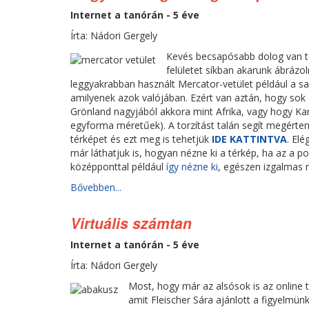
Internet a tanórán - 5 éve
Írta: Nádori Gergely
Kevés becsapósabb dolog van t
felületet síkban akarunk ábrázol
leggyakrabban használt Mercator-vetület például a s
amilyenek azok valójában. Ezért van aztán, hogy sok 
Grönland nagyjából akkora mint Afrika, vagy hogy Ka
egyforma méretűek). A torzítást talán segít megérten
térképet és ezt meg is tehetjük
IDE KATTINTVA
. El
már láthatjuk is, hogyan nézne ki a térkép, ha az a 
középponttal például
így nézne ki
, egészen izgalmas 
Bővebben...
Virtuális számtan
Internet a tanórán - 5 éve
Írta: Nádori Gergely
Most, hogy már az alsósok is az online t
amit Fleischer Sára ajánlott a figyelmü