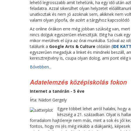
lehető legrosszabb amit tehetünk, ha egy idő után 
feladatra. Azzal sikerülhet olyan helyzetet előállítan
unatkoztak és nem jó azoknak sem, akiknek nem volt
valami olyan jópofa, de azért a tárgyhoz kapcsolódó d
Az online órákon erre még jobban szükség van, mert
nincs dolguk egyszerűen elveszítjük. Elég ha csak egy
mikor merülnek el újra az órai munkába. Szóval az
id
találunk a
Google Arts & Culture
oldalán (
IDE KAT
egyszerűen megadjuk a linket és mindneki beszáll, ami
keresztrejtvény is, csupa olyan dolog, ami pont elég id
Bővebben...
Adatelemzés középiskolás fokon
Internet a tanórán - 5 éve
Írta: Nádori Gergely
Egyre többet lehet arról halalni, hog
készség a 21. században. Olyat is hall
forradalom hajtóereje nem más, mint a sok és jól kez
fontos, hogy mi (és még inkább a diákjaink), képesek