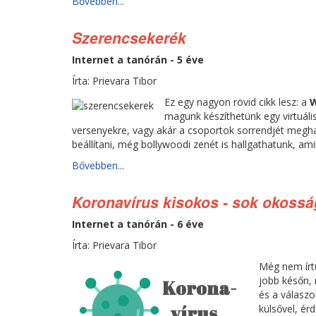
Bővebben...
Szerencsekerék
Internet a tanórán - 5 éve
Írta: Prievara Tibor
Ez egy nagyon rövid cikk lesz: a
W
magunk készíthetünk egy virtuáli
versenyekre, vagy akár a csoportok sorrendjét megh
beállítani, még bollywoodi zenét is hallgathatunk, a
Bővebben...
Koronavírus kisokos - sok okossá
Internet a tanórán - 6 éve
Írta: Prievara Tibor
Még nem írtu
jobb későn,
és a válaszo
külsővel, ér