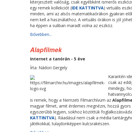
kiterjesztett valóság, csak egyébként ismerős eszköz
egy remek kollekciót (
IDE KATTINTVA
) virtuális es
minden, ami az alsós matematikaórákon gyakran előke
nem kell a használathoz. A virtuális órákon is jól jöh
ha éppen a suliban maradt volna az eszköz.
Bővebben...
Alapfilmek
Internet a tanórán - 5 éve
Írta: Nádori Gergely
Karantén ide
csak az eddi
mindegy, hog
hatvannyolca
is remek, hogy a Nemzeti Filmarchívum az
Alapfilm
magyar filmet, amit érdemes megnézni, hozzá gyors 
egyszerűbb legyen, sokhoz közöttük foglalkozásvázla
KATTINTVA
). Ráadásul nem csak a média tantárgyh
játékokkal, tulajdonképpen kulcsrakészen.