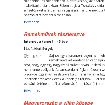
mindennek és mindenkinek. A
data lteracy
, az adatér
kialakítani a diákokban. Ebben segít a
Tuvalabs
oldal
a fizetőseket is érdemes végignézni, mert remek ötel
használatát bevinni a tanításba.
Bővebben...
Remekművek részletezve
Internet a tanórán - 5 éve
Írta: Nádori Gergely
Sajnos így a karantén idején nem le
remekműveket eredetiben csodáljun
arra, hogy egy-egy nagyszerű művet olyan közleről 
nem lenne esélyünk. Az amsterdami Rijks múzeum w
bizonyos izgalmas részletekre külön fel is hívják a fig
lehetnek érdekesek ezek a képek (és tárgyak) Pieter
például történelemből a reformáció tanításánál is rem
Bővebben...
Magyarország a világ közepe