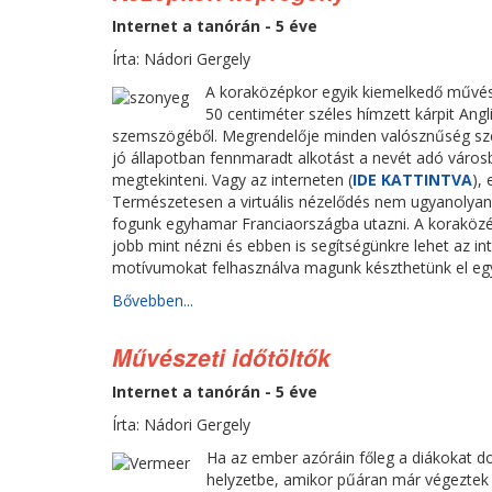
Internet a tanórán - 5 éve
Írta: Nádori Gergely
A koraközépkor egyik kiemelkedő művész
50 centiméter széles hímzett kárpit An
szemszögéből. Megrendelője minden valósznűség szer
jó állapotban fennmaradt alkotást a nevét adó város
megtekinteni. Vagy az interneten (
IDE KATTINTVA
),
Természetesen a virtuális nézelődés nem ugyanolyan,
fogunk egyhamar Franciaországba utazni. A koraközépk
jobb mint nézni és ebben is segítségünkre lehet az in
motívumokat felhasználva magunk készthetünk el egy
Bővebben...
Művészeti időtöltők
Internet a tanórán - 5 éve
Írta: Nádori Gergely
Ha az ember azóráin főleg a diákokat d
helyzetbe, amikor pűáran már végeztek 