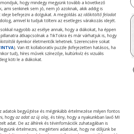
aztmondjuk, hogy mindegy megyünk tovább a következő
unk, ami senkinek sem jó, nem jó azoknak, akik addig is
 ideje befejezni a dolgukat. A megoldás az
időkitöltő feladat
olog, amivel ki tudjuk tölteni az esetleges várakozás idejét.
 sokkal nagyobb az esélye annak, hogy a diákokat, ha éppen
 pillanatra átkapcsolnak a TikTokra és már várhatjuk is, hogy
őkitöltők
ilyenkor életmentők lehetnek. Szerencsére sokat
TINTVA
). Van itt kollaboratív puzzle (kifejezetten hatásos, ha
kor tud), híres művek színezője, kultúrkvíz és vizuális
eig köti le a diákokat.
y az adatok begyűjtése és méginkább értelmezése milyen fontos
ani, hogy
az adat az új olaj
, és tény, hogy a nyakunkban lavő MI
elt adat. De az álhírek és tévinfomációk zuhatagában is
 legyünk értelmezni, megérteni adatokat, hogy ne dőljünk be