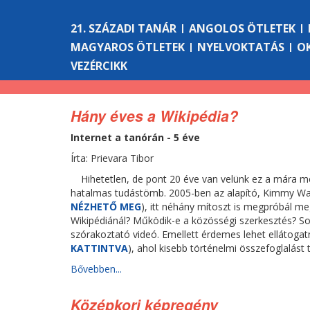
21. SZÁZADI TANÁR
ANGOLOS ÖTLETEK
MAGYAROS ÖTLETEK
NYELVOKTATÁS
O
VEZÉRCIKK
Hány éves a Wikipédia?
Internet a tanórán - 5 éve
Írta: Prievara Tibor
Hihetetlen, de pont 20 éve van velünk ez a mára m
hatalmas tudástömb. 2005-ben az alapító, Kimmy Wal
NÉZHETŐ MEG
), itt néhány mítoszt is megpróbál m
Wikipédiánál? Működik-e a közösségi szerkesztés? Sok-
szórakoztató videó. Emellett érdemes lehet ellátogat
KATTINTVA
), ahol kisebb történelmi összefoglalást
Bővebben...
Középkori képregény