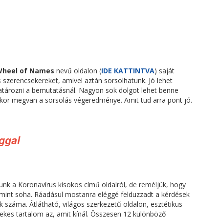
heel of Names
nevű oldalon (
IDE KATTINTVA
) saját
s szerencsekereket, amivel aztán sorsolhatunk. Jó lehet
atározni a bemutatásnál. Nagyon sok dolgot lehet benne
mikor megvan a sorsolás végeredménye. Amit tud arra pont jó.
ggal
nk a Koronavírus kisokos című oldalról, de reméljük, hogy
 mint soha. Ráadásul mostanra eléggé felduzzadt a kérdések
k száma. Átlátható, világos szerkezetű oldalon, esztétikus
dekes tartalom az, amit kínál. Összesen 12 különböző