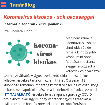
Tanár
Blog
Koronavírus kisokos - sok okossággal
Internet a tanórán - 2021. január 25.
Írta: Prievara Tibor
Még nem írtunk a
Koronavírus kisokos
című oldalról, de
reméljük, hogy jobb
későn, mint soha.
Ráadásul mostanra
eléggé felduzzadt a
kérdések és a válaszok
száma. Átlátható, világos szerkezetű oldalon, esztétikus
külsővel, érdekes tartalom az, amit kínál. Összesen 12
különböző témában, rengeteg kérdést vet fel, és válaszol meg
nekünk. Az alapoktól, egészen a különböző oltásokig. Az oldal
ITT TALÁLHATÓ
, érdekes lehet alapanyagnak egy COVID
projekthez (akár úgy is, hogy vehetnek egyes állításokat a
diákok csoportban, és meg kell próbálni több forrásból