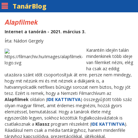
Tanár
Blog
Alapfilmek
Internet a tanórán - 2021. március 3.
Írta: Nádori Gergely
Karantén idején talán
mindenkinek több ideje
van filemket nézni, elég
ha csak az eddig
utazásra szánt időt csoportosítjuk át erre. persze nem mindegy,
hogy mit nézünk mi és mit néznek a diákjaink is, a
hatvannyolcadik netflixes bűnügyi sorozat nem biztos, hogy jót
tesz. Ezért is remek, hogy a Nemzeti Filmarchívum az
Alapfilmek
oldalon (
IDE KATTINTVA
) összegyűjtött több száz
olyan magyar filmet, amit érdemes megnézni, hozzá gyors
elemzéssel, bemutatással. Hogy a tanárok élete még
egyszerűbb legyen, sokhoz közöttük foglalkozásvázlatok is
csatlakoznak a
Klassz
program részeként (
IDE KATTINTVA
).
Ráadásul nem csak a média tantárgyhoz, hanem mindenféle
tárgyhoz kapcsolódva, prezentációkkal, játékokkal,