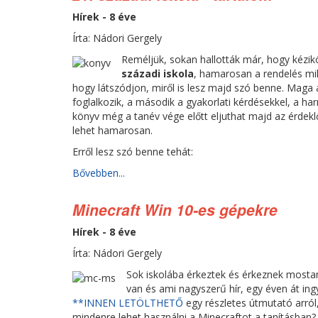
Hírek - 8 éve
Írta: Nádori Gergely
Reméljük, sokan hallották már, hogy kézikön
századi iskola
, hamarosan a rendelés miké
hogy látszódjon, miről is lesz majd szó benne. Maga a
foglalkozik, a második a gyakorlati kérdésekkel, a ha
könyv még a tanév vége előtt eljuthat majd az érdekl
lehet hamarosan.
Erről lesz szó benne tehát:
Bővebben...
Minecraft Win 10-es gépekre
Hírek - 8 éve
Írta: Nádori Gergely
Sok iskolába érkeztek és érkeznek mosta
van és ami nagyszerű hír, egy éven át ing
**INNEN LETÖLTHETŐ
egy részletes útmutató arról
mindenre lehet használni a Minecraftot a tanításban?