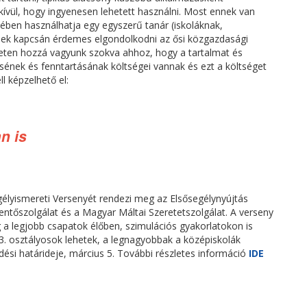
vül, hogy ingyenesen lehetett használni. Most ennek van
lenében használhatja egy egyszerű tanár (iskoláknak,
ennek kapcsán érdemes elgondolkodni az ősi közgazdasági
neten hozzá vagyunk szokva ahhoz, hogy a tartalmat és
ésének és fenntartásának költségei vannak és ezt a költséget
l képzelhető el:
n is
yismereti Versenyét rendezi meg az Elsősegélynyújtás
ntőszolgálat és a Magyar Máltai Szeretetszolgálat. A verseny
g a legjobb csapatok élőben, szimulációs gyakorlatokon is
3. osztályosok lehetek, a legnagyobbak a középiskolák
dési határideje, március 5. További részletes információ
IDE