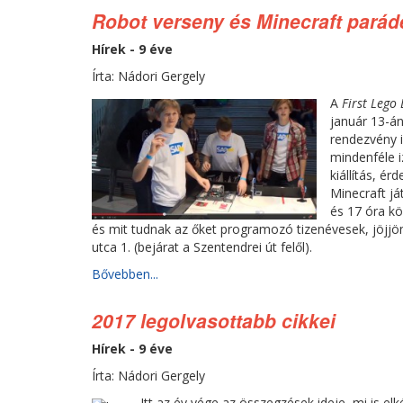
Robot verseny és Minecraft pará
Hírek - 9 éve
Írta: Nádori Gergely
A
First Lego
január 13-á
rendezvény 
mindenféle i
kiállítás, é
Minecraft já
és 17 óra kö
és mit tudnak az őket programozó tizenévesek, jöjjön el
utca 1. (bejárat a Szentendrei út felől).
Bővebben...
2017 legolvasottabb cikkei
Hírek - 9 éve
Írta: Nádori Gergely
Itt az év vége az összegzések ideje, mi is elk