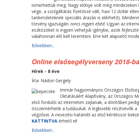
ismerhettük meg. Nagy előnye volt még mindezeken kí
vége, a szolgáltatás fizetőssé vált, havi 12 dollár el
tankerületeknek speciális árazás is elérhető). Mind
törvény igazságán:
nincs ingyen ebéd
. Ugyan az inter
eszközöket is ingyen vehetjük igénybe, azok fejleszt
valahonnan elő kell teremteni. Erre két alapvető model
Bővebben...
Online elsősegélyverseny 2018-ba
Hírek - 8 éve
Írta: Nádori Gergely
Immár hagyományos Országos Elsősegél
Oktatásáért Alapítvány, az Országos Me
első fordulói az interneten zajlanak, a döntőben pedi
összemérhetik a tudásukat. A legkisebb résztvevők a 
végzősei. A nevezési határidő az első kérdéssor bekül
KATTINTVA
érhető el!
Bővebben...