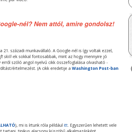
 Google-nél? Nem attól, amire gondolsz!
a 21. századi munkavállaló. A Google-nél is így voltak ezzel,
ft skill
-ek sokkal fontosabbak, mint az hogy mennyire jó
erről szóló angol nyelvű cikk összefoglalása olvasható -
dítást/értelmezést. (A cikk eredetije a
Washington Post-ban
ÁLHATÓ
), mi is írtunk róla például
itt
. Egyszerűen lehetett vele
t tartani, tipikus alacsony küszöbű alkalmazásként