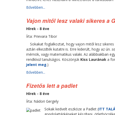
Bővebben...
Vajon mitől lesz valaki sikeres a
Hírek - 8 éve
Írta: Prievara Tibor
Sokakat foglalkoztat, hogy vajon mitől lesz sikeres 
aztán elkezdték kutatni is. Erre kiderült, hogy az ún.
so
mérnök, vagy matematikus valaki. Az alábbiakban egy 
rendkívül tanulságos. Köszönjük
Kiss Laurának
a for
jelent meg
.)
Bővebben...
Fizetős lett a padlet
Hírek - 8 éve
Írta: Nádori Gergely
Sokak kedvelt eszköze a Padlet (
ITT TAL
gondolattérképeket készíteni, ötletbörzéke