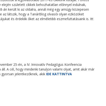
 elején született cikkek behozhatatlan előnnyel indulnak,
18-án került ki az oldalra, annál még egy amúgy közepesen
re az látszik, hogy a TanárBlog olvasói olyan ezközöket
ukat és érdeklik őket az elméletibb eszmefuttatásaink is. Itt
ovember 25-én, a IV. Innovatív Pedagógus Konfeencia
ll. A cél, hogy mindenki tanuljon valami olyat, amit akár már
a gyorsan jelentkezőknek, akik
IDE KATTINTVA