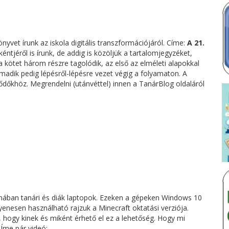
yvet írunk az iskola digitális transzformációjáról. Címe:
A 21.
ntjéről is írunk, de addig is közöljük a tartalomjegyzéket,
 kötet három részre tagolódik, az első az elméleti alapokkal
rmadik pedig lépésről-lépésre vezet végig a folyamaton. A
ődőkhöz. Megrendelni (utánvéttel) innen a TanárBlog oldaláról
nában tanári és diák laptopok. Ezeken a gépeken Windows 10
yenesen használható rajzuk a Minecraft oktatási verziója.
, hogy kinek és miként érhető el ez a lehetőség. Hogy mi
 Íme pár videó: