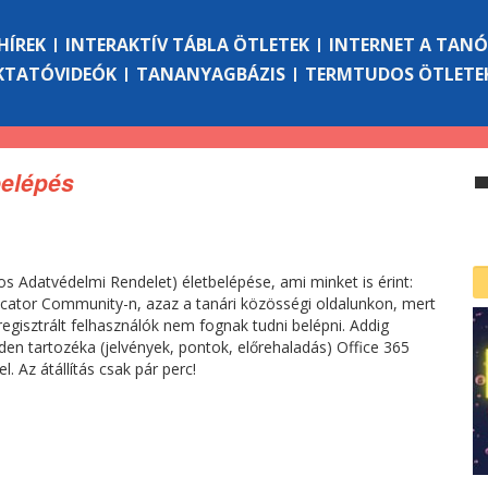
HÍREK
INTERAKTÍV TÁBLA ÖTLETEK
INTERNET A TAN
KTATÓVIDEÓK
TANANYAGBÁZIS
TERMTUDOS ÖTLETE
belépés
os Adatvédelmi Rendelet) életbelépése, ami minket is érint:
Educator Community-n, azaz a tanári közösségi oldalunkon, mert
egisztrált felhasználók nem fognak tudni belépni. Addig
den tartozéka (jelvények, pontok, előrehaladás) Office 365
. Az átállítás csak pár perc!