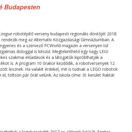
dé Budapesten
 League
robotépítő verseny budapesti regionális döntőjét 2018.
n rendezik meg az Alternatív Közgazdasági Gimnáziumban. A
ingyenes és a szervező PCWorld magazin a versenyen túl
zgalmas dologgal is készül. Megtekinthető egy nagy LEGI
rdekes szakmai előadások és a látogatók kipróblhatják a
tékot is. A program 10 órakor kezdődik, a robotversenyek 12
zött lesznek. Ha valakit érdekel, mit is tudnak a LEGO robotok
, töltsön pár órát velünk. Az iskola címe: III. kerület Raktár
észítettük a legolvasotabb 2017-es cikkeink listáját. Fontos