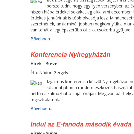
persze tudni, hogy egy ilyen versenyben az év
hiszen hiába érdekel sokakat eg cikk, ami december 
érdekes januárinak is több olvasója lesz. Mindeneset
szeretnének, amik minél jobban megkönnyítik a munkáj
van tehát a legnépszerűbb öt cikk csokorba gyűjtve:
Bővebben...
Konferencia Nyíregyházán
Hírek - 9 éve
Írta: Nádori Gergely
Izgalmas konferencia készül Nyíregyházán n
központjában a modern eszközök használata á
hétfőn alkalmazhat a saját óráján. Még van pár hely 
regisztrálatnak.
Bővebben...
Indul az E-tanoda második évada
Hírek - 9 éve