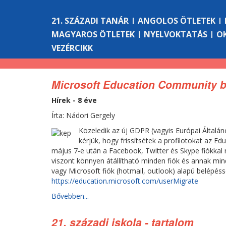
21. SZÁZADI TANÁR
ANGOLOS ÖTLETEK
MAGYAROS ÖTLETEK
NYELVOKTATÁS
O
VEZÉRCIKK
Microsoft Education Community 
Hírek - 8 éve
Írta: Nádori Gergely
Közeledik az új GDPR (vagyis Európai Általán
kérjük, hogy frissítsétek a profilotokat az 
május 7-e után a Facebook, Twitter és Skype fiókkal r
viszont könnyen átállítható minden fiók és annak min
vagy Microsoft fiók (hotmail, outlook) alapú belépéssel
https://education.microsoft.com/userMigrate
Bővebben...
21. századi iskola - tartalom