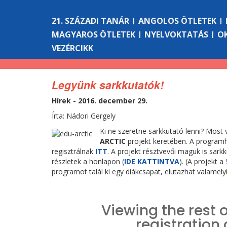
21. SZÁZADI TANÁR
ANGOLOS ÖTLETEK
MAGYAROS ÖTLETEK
NYELVOKTATÁS
O
VEZÉRCIKK
Legyünk sarkkutatók!
Hírek - 2016. december 29.
Írta: Nádori Gergely
Ki ne szeretne sarkkutató lenni? Most
ARCTIC
projekt keretében. A programh
regisztrálnak
ITT
. A projekt résztvevői maguk is sar
részletek a honlapon (
IDE KATTINTVA
). (A projekt a
programot talál ki egy diákcsapat, elutazhat valamely