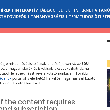
HÍREK
INTERAKTÍV TÁBLA ÖTLETEK
INTERNET A TAN
KTATÓVIDEÓK
TANANYAGBÁZIS
TERMTUDOS ÖTLETE
 végre minden özépiskolásnak lehetősége van rá, az
EDU-
oz a magyar iskolák és iskolások is csatlakozhatnak, ha
kkutatók lehetnek, részt véve a kutatómunkában. További
Scientix
portálról is elérhető.) Ha kellően izgalmas sarkkutató
ik valódi kutatóállomásra!