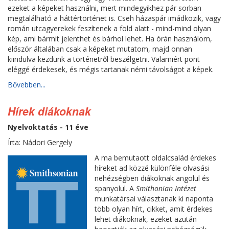
ezeket a képeket használni, mert mindegyikhez pár sorban
megtalálható a háttértörténet is. Cseh házaspár imádkozik, vagy
román utcagyerekek feszítenek a föld alatt - mind-mind olyan
kép, ami bármit jelenthet és bárhol lehet. Ha órán használom,
először általában csak a képeket mutatom, majd onnan
kiindulva kezdünk a történetről beszélgetni. Valamiért pont
eléggé érdekesek, és mégis tartanak némi távolságot a képek.
Bővebben...
Hírek diákoknak
Nyelvoktatás - 11 éve
Írta: Nádori Gergely
A ma bemutaott oldalcsalád érdekes
híreket ad közzé különféle olvasási
nehézségben diákoknak angolul és
spanyolul. A
Smithonian Intézet
munkatársai választanak ki naponta
több olyan hírt, cikket, amit érdekes
lehet diákoknak, ezeket azután