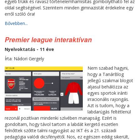
egyéb trükk és ravasz történelemhamisítás gombolyítható fel az
oldal segítségével. Szerintem minden gimnazistát érdekelne egy
erről szóló óra!
Bővebben...
Premier league interaktívan
Nyelvoktatás - 11 éve
Írta: Nádori Gergely
Nem szabad hagyni,
hogy a TanárBlog
jellegű szakmai blogot
aljasul behálózza az
egyes sportok iránti
irracionális rajongás.
Azt is tudom, hogy a
labdarúgás feltétlenül
rezonál pozitívan mindenki szívében manapság. Ezért is
gondoltam, hogy távol tartom a labdát kergető eszetlen
felnőttek szőtte talmi ragyogást az IKT és a 21. századi
pedagógia valódi dicsfényétől. Nos, ez egészen eddig sikerült,