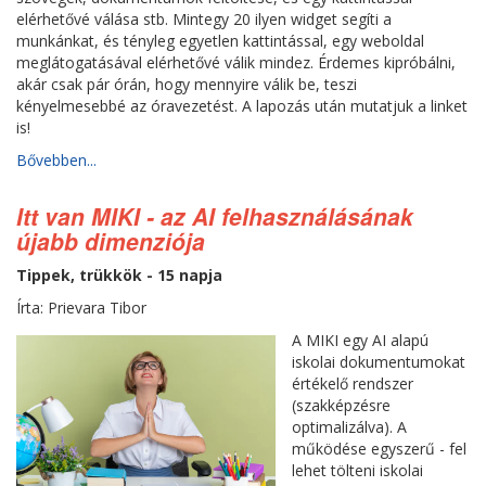
elérhetővé válása stb. Mintegy 20 ilyen widget segíti a
munkánkat, és tényleg egyetlen kattintással, egy weboldal
meglátogatásával elérhetővé válik mindez. Érdemes kipróbálni,
akár csak pár órán, hogy mennyire válik be, teszi
kényelmesebbé az óravezetést. A lapozás után mutatjuk a linket
is!
Bővebben...
Itt van MIKI - az AI felhasználásának
újabb dimenziója
Tippek, trükkök - 15 napja
Írta: Prievara Tibor
A MIKI egy AI alapú
iskolai dokumentumokat
értékelő rendszer
(szakképzésre
optimalizálva). A
működése egyszerű - fel
lehet tölteni iskolai