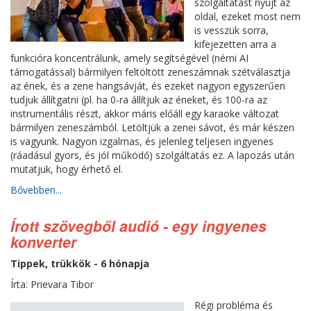
szolgáltatást nyújt az
oldal, ezeket most nem
is vesszük sorra,
kifejezetten arra a
funkcióra koncentrálunk, amely segítségével (némi AI
támogatással) bármilyen feltöltött zeneszámnak szétválasztja
az ének, és a zene hangsávját, és ezeket nagyon egyszerűen
tudjuk állítgatni (pl. ha 0-ra állítjuk az éneket, és 100-ra az
instrumentális részt, akkor máris előáll egy karaoke változat
bármilyen zeneszámból. Letöltjük a zenei sávot, és már készen
is vagyunk. Nagyon izgalmas, és jelenleg teljesen ingyenes
(ráadásul gyors, és jól működő) szolgáltatás ez. A lapozás után
mutatjuk, hogy érhető el.
Bővebben...
Írott szövegből audió - egy ingyenes
konverter
Tippek, trükkök - 6 hónapja
Írta: Prievara Tibor
Régi probléma és