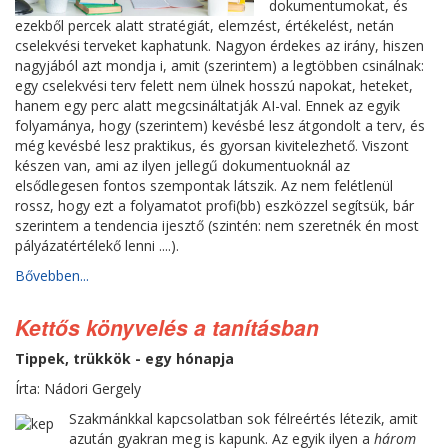
dokumentumokat, és
ezekből percek alatt stratégiát, elemzést, értékelést, netán
cselekvési terveket kaphatunk. Nagyon érdekes az irány, hiszen
nagyjából azt mondja i, amit (szerintem) a legtöbben csinálnak:
egy cselekvési terv felett nem ülnek hosszú napokat, heteket,
hanem egy perc alatt megcsináltatják AI-val. Ennek az egyik
folyamánya, hogy (szerintem) kevésbé lesz átgondolt a terv, és
még kevésbé lesz praktikus, és gyorsan kivitelezhető. Viszont
készen van, ami az ilyen jellegű dokumentuoknál az
elsődlegesen fontos szempontak látszik. Az nem felétlenül
rossz, hogy ezt a folyamatot profi(bb) eszközzel segítsük, bár
szerintem a tendencia ijesztő (szintén: nem szeretnék én most
pályázatértélekő lenni ....).
Bővebben...
Kettős könyvelés a tanításban
Tippek, trükkök - egy hónapja
Írta: Nádori Gergely
Szakmánkkal kapcsolatban sok félreértés létezik, amit
azután gyakran meg is kapunk. Az egyik ilyen a
három