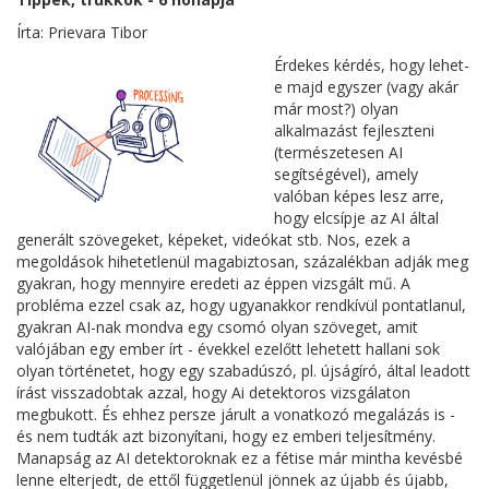
Írta: Prievara Tibor
Érdekes kérdés, hogy lehet-
e majd egyszer (vagy akár
már most?) olyan
alkalmazást fejleszteni
(természetesen AI
segítségével), amely
valóban képes lesz arre,
hogy elcsípje az AI által
generált szövegeket, képeket, videókat stb. Nos, ezek a
megoldások hihetetlenül magabiztosan, százalékban adják meg
gyakran, hogy mennyire eredeti az éppen vizsgált mű. A
probléma ezzel csak az, hogy ugyanakkor rendkívül pontatlanul,
gyakran AI-nak mondva egy csomó olyan szöveget, amit
valójában egy ember írt - évekkel ezelőtt lehetett hallani sok
olyan történetet, hogy egy szabadúszó, pl. újságíró, által leadott
írást visszadobtak azzal, hogy Ai detektoros vizsgálaton
megbukott. És ehhez persze járult a vonatkozó megalázás is -
és nem tudták azt bizonyítani, hogy ez emberi teljesítmény.
Manapság az AI detektoroknak ez a fétise már mintha kevésbé
lenne elterjedt, de ettől függetlenül jönnek az újabb és újabb,