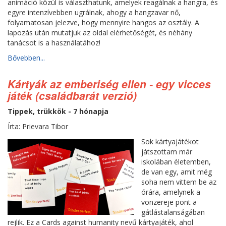
animáció közül is választhatunk, amelyek reagálnak a hangra, és
egyre intenzívebben ugrálnak, ahogy a hangzavar nő,
folyamatosan jelezve, hogy mennyire hangos az osztály. A
lapozás után mutatjuk az oldal elérhetőségét, és néhány
tanácsot is a használatához!
Bővebben...
Kártyák az emberiség ellen - egy vicces
játék (családbarát verzió)
Tippek, trükkök - 7 hónapja
Írta: Prievara Tibor
Sok kártyajátékot
játszottam már
iskolában életemben,
de van egy, amit még
soha nem vittem be az
órára, amelynek a
vonzereje pont a
gátlástalanságában
rejlik. Ez a Cards against humanity nevű kártyajáték, ahol