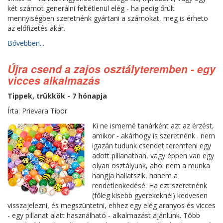
két számot generálni feltétlenül elég - ha pedig őrült
mennyiségben szeretnénk gyártani a számokat, meg is érheto
az előfizetés akár.
Bővebben...
Újra csend a zajos osztályteremben - egy
vicces alkalmazás
Tippek, trükkök - 7 hónapja
Írta: Prievara Tibor
Ki ne ismerné tanárként azt az érzést,
amikor - akárhogy is szeretnénk . nem
igazán tudunk csendet teremteni egy
adott pillanatban, vagy éppen van egy
olyan osztályunk, ahol nem a munka
hangja hallatszik, hanem a
rendetlenkedésé. Ha ezt szeretnénk
(főleg kisebb gyerekeknél) kedvesen
visszajelezni, és megszüntetni, ehhez egy elég aranyos és vicces
- egy pillanat alatt használható - alkalmazást ajánlunk. Több