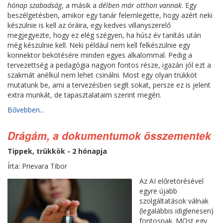
hónap szabadság
, a másik a
délben már otthon vannak
. Egy
beszélgetésben, amikor egy tanár felemlegette, hogy azért neki
készülnie is kell az óráira, egy kedves villanyszerelő
megjegyezte, hogy ez elég szégyen, ha húsz év tanítás után
még készülnie kell. Neki például nem kell felkészülnie egy
konnektor bekötésére minden egyes alkalommal. Pedig a
tervezettség a pedagógia nagyon fontos része, igazán jól ezt a
szakmát anélkül nem lehet csinálni. Most egy olyan trükköt
mutatunk be, ami a tervezésben segít sokat, persze ez is jelent
extra munkát, de tapasztalataim szerint megéri.
Bővebben...
Drágám, a dokumentumok összementek
Tippek, trükkök - 2 hónapja
Írta: Prievara Tibor
Az AI előretörésével
egyre újabb
szolgáltatások válnak
(legalábbis idiglenesen)
fontosnak. MOst egy