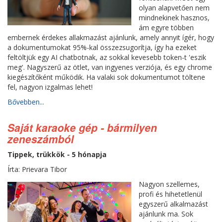
olyan alapvetően nem
mindnekinek hasznos,
ám egyre többen
embernek érdekes allakmazást ajánlunk, amely annyit ígér, hogy
a dokumentumokat 95%-kal összezsugorítja, így ha ezeket
feltöltjük egy AI chatbotnak, az sokkal kevesebb token-t 'eszik
meg'. Nagyszerű az ötlet, van ingyenes verziója, és egy chrome
kiegészítőként működik. Ha valaki sok dokumentumot töltene
fel, nagyon izgalmas lehet!
Bővebben...
Saját karaoke gép - bármilyen
zeneszámból
Tippek, trükkök - 5 hónapja
Írta: Prievara Tibor
Nagyon szellemes,
profi és hihetetlenül
egyszerű alkalmazást
ajánlunk ma. Sok