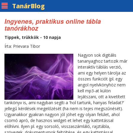
Tanár
Blog
Ingyenes, praktikus online tábla
tanórákhoz
Tippek, trükkök - 10 napja
Írta: Prievara Tibor
Nagyon sok digitális
tananyaghoz tartozik már
interaktív táblás verzió,
ami egy helyen tárolja az
összes funkciót (pl. egy
angol nyelvkönyhöz nem
kell mp3-at külön
lejátszani, ott a kivetített
tankönyv is, ami nagyban segíti a 'hol tartunk, hanyas feladat?'
jellegű kérdések megelőzését (ha nem is tejes megszűnését).
Ugyanakkor gyakran nagyon jól jöhet egy olyan felület, ahol
csomó apró, de hasznos widget-et lehet egy kattintással
előhívni. Ilyen pl. egy sorsoló, visszaszámláló, rajztábla,
szövegek, dokumentumok feltöltése, és egy kattintással