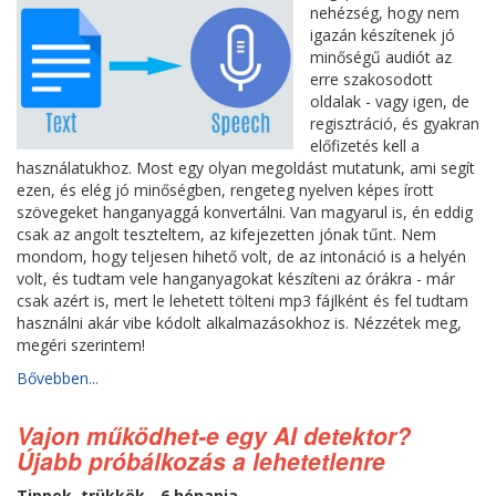
nehézség, hogy nem
igazán készítenek jó
minőségű audiót az
erre szakosodott
oldalak - vagy igen, de
regisztráció, és gyakran
előfizetés kell a
használatukhoz. Most egy olyan megoldást mutatunk, ami segít
ezen, és elég jó minőségben, rengeteg nyelven képes írott
szövegeket hanganyaggá konvertálni. Van magyarul is, én eddig
csak az angolt teszteltem, az kifejezetten jónak tűnt. Nem
mondom, hogy teljesen hihető volt, de az intonáció is a helyén
volt, és tudtam vele hanganyagokat készíteni az órákra - már
csak azért is, mert le lehetett tölteni mp3 fájlként és fel tudtam
használni akár vibe kódolt alkalmazásokhoz is. Nézzétek meg,
megéri szerintem!
Bővebben...
Vajon működhet-e egy AI detektor?
Újabb próbálkozás a lehetetlenre
Tippek, trükkök - 6 hónapja