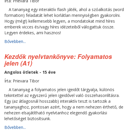
Írta: Prievara Tibor
A tananyag egy interaktív flash játék, ahol a szóalkotás (word
formation) feladatát lehet korlátlan mennyiségben gyakorolni.
Hogy (még!) kellemesebb legyen, a mondatokat mind híres
emberek vicces és/vagy híres idézeteiből válogattuk össze.
Legyen érdekes, ami hasznos!
Bővebben...
Kezdők nyelvtankönyve: Folyamatos
jelen (A1)
Angolos ötletek - 15 éve
Írta: Prievara Tibor
A tananyag a folyamatos jelen igeidőt tárgyalja, különös
tekintettel az egyszerű jelen igeidővel való összehasonlításra.
Egy (az átlagosnál hosszabb) interaktív teszt is tartozik a
tananyaghoz, pontosan azért, hogy a nem nehezen érthető, de
nehezen elsajátítható nyelvtanhoz elegendő gyakorlási
lehetőséget biztosítsunk.
Bővebben...