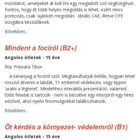
mondatot, amelyeket át kell írni egy megadott szó segítségével.
Fontos, hogy itt több helyes megoldás is lehet, ezért nincs
pontozás, csak 'ajánlott megoldás'. Ideális CAE, illetve CPE
vizsgákra készülőknek.
Bővebben...
Mindent a fociról (B2+)
Angolos ötletek - 15 éve
Írta: Prievara Tibor
A tananyag a fociról szól. Megtanulhatjuk belőle, hogyan lehet
rosszul átvenni a labdát, 11 emberrel védekezni, vagy éppen
'uralni a légteret'. Mindehhez interaktív prezentáció, valamint
több feladat is tartozik - nem is beszélve egy interjúról egy híres
edzővel, ahol nyelvi finomságokkal találkozhatunk.
Bővebben...
Öt kérdés a környezet- védelemről (B1)
Angolos ötletek - 15 éve