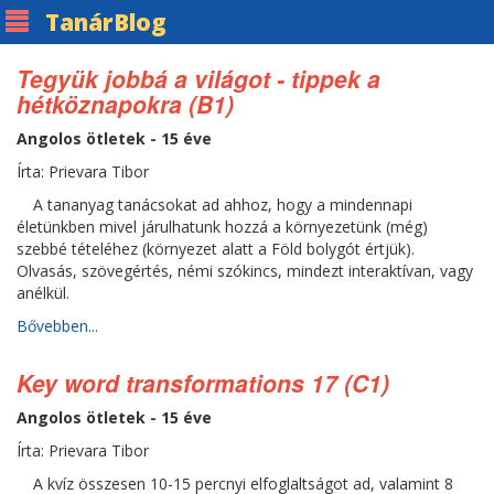
Tanár
Blog
Tegyük jobbá a világot - tippek a
hétköznapokra (B1)
Angolos ötletek - 15 éve
Írta: Prievara Tibor
A tananyag tanácsokat ad ahhoz, hogy a mindennapi
életünkben mivel járulhatunk hozzá a környezetünk (még)
szebbé tételéhez (környezet alatt a Föld bolygót értjük).
Olvasás, szövegértés, némi szókincs, mindezt interaktívan, vagy
anélkül.
Bővebben...
Key word transformations 17 (C1)
Angolos ötletek - 15 éve
Írta: Prievara Tibor
A kvíz összesen 10-15 percnyi elfoglaltságot ad, valamint 8