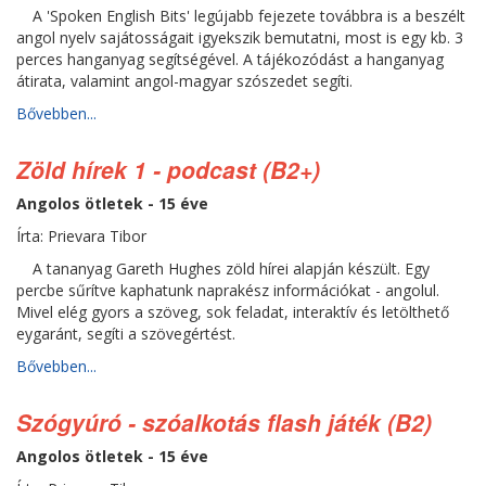
A 'Spoken English Bits' legújabb fejezete továbbra is a beszélt
angol nyelv sajátosságait igyekszik bemutatni, most is egy kb. 3
perces hanganyag segítségével. A tájékozódást a hanganyag
átirata, valamint angol-magyar szószedet segíti.
Bővebben...
Zöld hírek 1 - podcast (B2+)
Angolos ötletek - 15 éve
Írta: Prievara Tibor
A tananyag Gareth Hughes zöld hírei alapján készült. Egy
percbe sűrítve kaphatunk naprakész információkat - angolul.
Mivel elég gyors a szöveg, sok feladat, interaktív és letölthető
eygaránt, segíti a szövegértést.
Bővebben...
Szógyúró - szóalkotás flash játék (B2)
Angolos ötletek - 15 éve