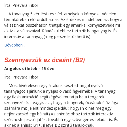
Írta: Prievara Tibor
A tananyag 5 kérdést tesz fel, amelyek a környezetvédelem
témakörében előfordulhatnak. Az érdekes mindebben az, hogy a
válaszinkat összehasonlíthatjuk egy amerikai környezetvédelmi
aktivista válaszaival. Ráadásul ehhez tartozik hanganyag is. És
interaktív a tananyag (meg persze letölthető is).
Bővebben...
Szennyezzük az óceánt (B2)
Angolos ötletek - 15 éve
Írta: Prievara Tibor
Most kivételesen egy általunk késztett angol nyelvű
tananyagot ajánlunk a nyájas olvasó figyelmébe. A tananyag
egy flash animáció segítségével mutatja be a tengerek
szennyezését - vagyis azt, hogy a tengerek, óceánok élővilága
számára mit jelent mindez (például: hogyan ölhet meg egy
nejlonzacskó egy bálnát).Az animációhoz tartozik interaktív
szókincsfejlesztő játék, továbbá egy szövegértés feladat is. És
akinek ajánljuk: B1+, illetve B2 szintű tanulóknak.