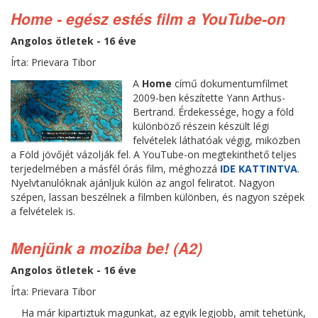
Home - egész estés film a YouTube-on
Angolos ötletek - 16 éve
Írta: Prievara Tibor
A
Home
című dokumentumfilmet
2009-ben készítette Yann Arthus-
Bertrand. Érdekessége, hogy a föld
különböző részein készült légi
felvételek láthatóak végig, miközben
a Föld jövőjét vázolják fel. A YouTube-on megtekinthető teljes
terjedelmében a másfél órás film, méghozzá
IDE KATTINTVA
.
Nyelvtanulóknak ajánljuk külön az angol feliratot. Nagyon
szépen, lassan beszélnek a filmben különben, és nagyon szépek
a felvételek is.
Menjünk a moziba be! (A2)
Angolos ötletek - 16 éve
Írta: Prievara Tibor
Ha már kipartiztuk magunkat, az egyik legjobb, amit tehetünk,