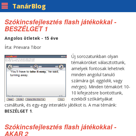
Tanár
Blog
Szókincsfejlesztés flash játékokkal -
BESZÉLGET 1
Angolos ötletek - 15 éve
Írta: Prievara Tibor
Új sorozatunkban olyan
témaköröket választottunk,
amelyek fontosak lehetnek
minden angolul tanuló
számára (pl.
aggódik,
vagy
mérges
). Minden témakört 10-
10 kifejezésre bontottunk,
ezekből szókártyákat
csináltunk, és egy-egy interaktív játékot is. A mai témánk:
BESZÉLGET 1
.
Szókincsfejlesztés flash játékokkal -
AKAR 2