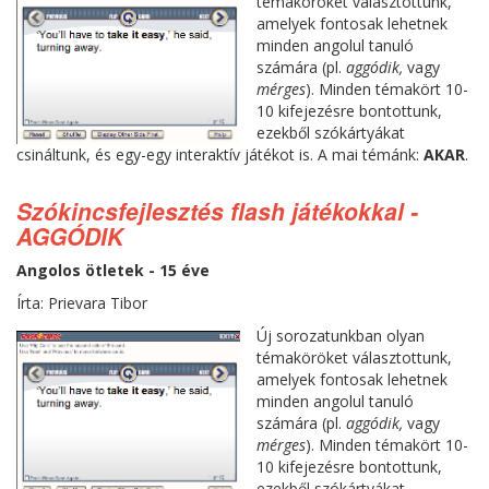
témaköröket választottunk,
amelyek fontosak lehetnek
minden angolul tanuló
számára (pl.
aggódik,
vagy
mérges
). Minden témakört 10-
10 kifejezésre bontottunk,
ezekből szókártyákat
csináltunk, és egy-egy interaktív játékot is. A mai témánk:
AKAR
.
Szókincsfejlesztés flash játékokkal -
AGGÓDIK
Angolos ötletek - 15 éve
Írta: Prievara Tibor
Új sorozatunkban olyan
témaköröket választottunk,
amelyek fontosak lehetnek
minden angolul tanuló
számára (pl.
aggódik,
vagy
mérges
). Minden témakört 10-
10 kifejezésre bontottunk,
ezekből szókártyákat