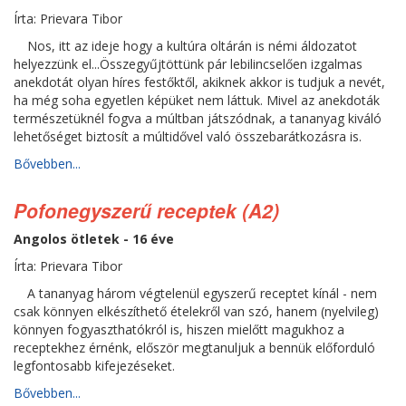
Írta: Prievara Tibor
Nos, itt az ideje hogy a kultúra oltárán is némi áldozatot
helyezzünk el...Összegyűjtöttünk pár lebilincselően izgalmas
anekdotát olyan híres festőktől, akiknek akkor is tudjuk a nevét,
ha még soha egyetlen képüket nem láttuk. Mivel az anekdoták
természetüknél fogva a múltban játszódnak, a tananyag kiváló
lehetőséget biztosít a múltidővel való összebarátkozásra is.
Bővebben...
Pofonegyszerű receptek (A2)
Angolos ötletek - 16 éve
Írta: Prievara Tibor
A tananyag három végtelenül egyszerű receptet kínál - nem
csak könnyen elkészíthető ételekről van szó, hanem (nyelvileg)
könnyen fogyaszthatókról is, hiszen mielőtt magukhoz a
receptekhez érnénk, először megtanuljuk a bennük előforduló
legfontosabb kifejezéseket.
Bővebben...