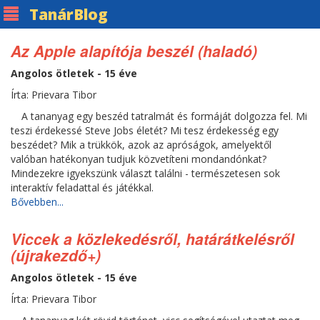
Tanár
Blog
Az Apple alapítója beszél (haladó)
Angolos ötletek - 15 éve
Írta: Prievara Tibor
A tananyag egy beszéd tatralmát és formáját dolgozza fel. Mi
teszi érdekessé Steve Jobs életét? Mi tesz érdekesség egy
beszédet? Mik a trükkök, azok az apróságok, amelyektől
valóban hatékonyan tudjuk közvetíteni mondandónkat?
Mindezekre igyekszünk választ találni - természetesen sok
interaktív feladattal és játékkal.
Bővebben...
Viccek a közlekedésről, határátkelésről
(újrakezdő+)
Angolos ötletek - 15 éve
Írta: Prievara Tibor