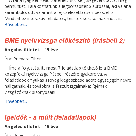
A tananyag két rövid történet, vicc segítségével utaztat meg
bennünket. Találkozhatunk a legdörzsöltebb autóssal, aki valaha
karambolozott, valamint a legcselesebb csempésszel is.
Mindehhez interaktív feladatok, tesztek sorakoznak most is.
Bővebben...
BME nyelvvizsga előkészítő (írásbeli 2)
Angolos ötletek - 15 éve
Írta: Prievara Tibor
Íme a folytatás, itt most 7 feladatlap tölthető le a BME
középfokú nyelvvizsga írásbeli részére gyakorolva. A
feladatlapok "lyukas szöveg kiegészítése adott egységgel" névre
hallgatnak, és továbbra is feszült izgalmakat ígérnek -
vizsgázóknak bizonyosan!
Bővebben...
Igeidők - a múlt (feladatlapok)
Angolos ötletek - 15 éve
Írta: Prievara Tibor