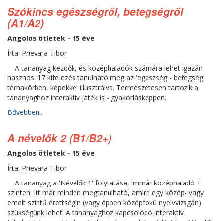
Szókincs egészségről, betegségről
(A1/A2)
Angolos ötletek - 15 éve
Írta: Prievara Tibor
A tananyag kezdők, és középhaladók számára lehet igazán
hasznos. 17 kifejezés tanulható meg az 'egészség - betegség'
témakörben, képekkel illusztrálva. Természetesen tartozik a
tananyaghoz interaktív játék is - gyakorlásképpen.
Bővebben...
A névelők 2 (B1/B2+)
Angolos ötletek - 15 éve
Írta: Prievara Tibor
A tananyag a 'Névelők 1' folytatása, immár középhaladó +
szinten. Itt már minden megtanulható, amire egy közép- vagy
emelt szintű érettségin (vagy éppen középfokú nyelvvizsgán)
szükségünk lehet. A tananyaghoz kapcsolódó interaktív