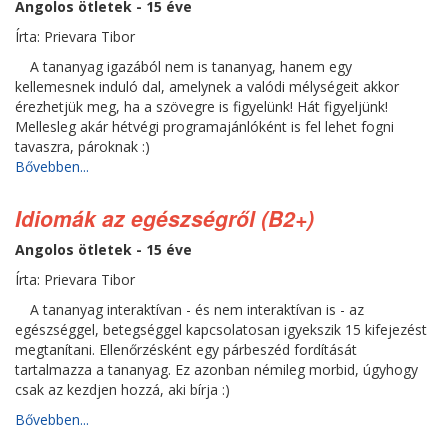
Angolos ötletek - 15 éve
Írta: Prievara Tibor
A tananyag igazából nem is tananyag, hanem egy
kellemesnek induló dal, amelynek a valódi mélységeit akkor
érezhetjük meg, ha a szövegre is figyelünk! Hát figyeljünk!
Mellesleg akár hétvégi programajánlóként is fel lehet fogni
tavaszra, pároknak :)
Bővebben...
Idiomák az egészségről (B2+)
Angolos ötletek - 15 éve
Írta: Prievara Tibor
A tananyag interaktívan - és nem interaktívan is - az
egészséggel, betegséggel kapcsolatosan igyekszik 15 kifejezést
megtanítani. Ellenőrzésként egy párbeszéd fordítását
tartalmazza a tananyag. Ez azonban némileg morbid, úgyhogy
csak az kezdjen hozzá, aki bírja :)
Bővebben...