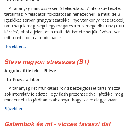
A tananyag mindösszesen 5 feladatlapot / interaktív tesztet
tartalmaz. A feladatok fokozatosan nehezednek, a múlt idejű
igeidőket sorban (magyarázatokkal, nyelvtankönyv részletekkel)
tanulhatjuk meg. Végül egy megatesztet is megoldhatunk (100+
kérdés), ahol a jelen, és a múlt időt ismételhetjük. Szóval, van
mit tenni ebben a modulban is.
Bővebben...
Steve nagyon stresszes (B1)
Angolos ötletek - 15 éve
Írta: Prievara Tibor
A tananyag két munkatárs rövid beszélgetését tartalmazza -
sok interaktív feladattal, egy flash prezentációval, játékkal meg
mindennel. Elöljáróban csak annyit, hogy Steve eléggé kivan ...
Bővebben...
Galambok és mi - vicces tavaszi dal