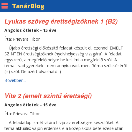
Tanár
Blog
Lyukas szöveg érettségizőknek 1 (B2)
Angolos ötletek - 15 éve
Írta: Prievara Tibor
Újabb érettségi előkészítő feladat készült el, ezennel EMELT
SZINTEN érettségizőknek (nyelvhelyesség vizsgára). A feladat
egyszerű, a megfelelő helyre be kell írni a megfelelő szót. A
téma - vad gyerekek - nem annyira vad, mert Róma születéséről
(is) szól. De azért olvasható :)
Bővebben...
Vita 2 (emelt szintű érettségi)
Angolos ötletek - 15 éve
Írta: Prievara Tibor
A feladatlap ismét vitára hívja az érettségire készülőket. A
téma aktuális: vajon érdemes-e a középiskola befejezése után