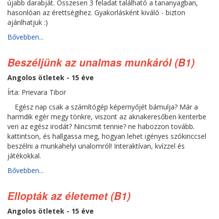
újabb darabját. Összesen 3 feladat található a tananyagban,
hasonlóan az érettségihez. Gyakorlásként kiváló - bizton
ajánlhatjuk :)
Bővebben...
Beszéljünk az unalmas munkáról (B1)
Angolos ötletek - 15 éve
Írta: Prievara Tibor
Egész nap csak a számítógép képernyőjét bámulja? Már a
harmdik egér megy tönkre, viszont az aknakeresőben kenterbe
veri az egész irodát? Nincsmit tennie? ne habozzon tovább.
kattintson, és hallgassa meg, hogyan lehet igényes szókinccsel
beszélni a munkahelyi unalomról! Interaktívan, kvízzel és
játékokkal.
Bővebben...
Ellopták az életemet (B1)
Angolos ötletek - 15 éve