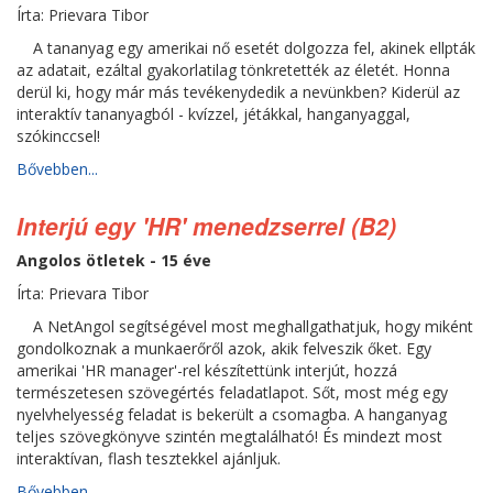
Írta: Prievara Tibor
A tananyag egy amerikai nő esetét dolgozza fel, akinek ellpták
az adatait, ezáltal gyakorlatilag tönkretették az életét. Honna
derül ki, hogy már más tevékenydedik a nevünkben? Kiderül az
interaktív tananyagból - kvízzel, jétákkal, hanganyaggal,
szókinccsel!
Bővebben...
Interjú egy 'HR' menedzserrel (B2)
Angolos ötletek - 15 éve
Írta: Prievara Tibor
A NetAngol segítségével most meghallgathatjuk, hogy miként
gondolkoznak a munkaerőről azok, akik felveszik őket. Egy
amerikai 'HR manager'-rel készítettünk interjút, hozzá
természetesen szövegértés feladatlapot. Sőt, most még egy
nyelvhelyesség feladat is bekerült a csomagba. A hanganyag
teljes szövegkönyve szintén megtalálható! És mindezt most
interaktívan, flash tesztekkel ajánljuk.
Bővebben...