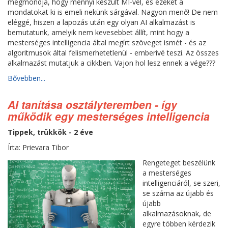
megmondja, hogy mennyi készült MI-vel, és ezeket a
mondatokat ki is emeli nekünk sárgával. Nagyon menő! De nem
eléggé, hiszen a lapozás után egy olyan AI alkalmazást is
bemutatunk, amelyik nem kevesebbet állít, mint hogy a
mesterséges intelligencia által megírt szöveget ismét - és az
algoritmusok által felismerhetetlenül - emberivé teszi. Az összes
alkalmazást mutatjuk a cikkben. Vajon hol lesz ennek a vége???
Bővebben...
AI tanítása osztályteremben - így
működik egy mesterséges intelligencia
Tippek, trükkök - 2 éve
Írta: Prievara Tibor
Rengeteget beszélünk
a mesterséges
intelligenciáról, se szeri,
se száma az újabb és
újabb
alkalmazásoknak, de
egyre többen kérdezik