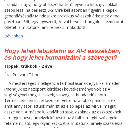
- ráadásul úgy, hogy átlátszó hátterű legyen a kép, így sokkal
szebb lesz, ha beillesztjük? Mire kell azonban figyelni a képek
generálásásnál? Mindezekre praktikus válaszok érkeznek a mai
posztban! Sőt, egy egyszerű, AI-val tervezett angolos kezdő órai
ötletet is mutatunk, ami remekül működött!
Bővebben...
Hogy lehet lebuktatni az AI-t esszékben,
és hogy lehet humanizálni a szöveget?
Tippek, trükkök - 2 éve
Írta: Prievara Tibor
A mesterséges intelligencia térhódításának egyik kellemetlen
(mondjuk ez nézőpont kérdése) következménye volt az AI
segítségével megírt esszék, szövegek, beadandók sora.
Természetesen ezzel kezdetét vette az a rabló-pandúr játék,
amit annyiszor láttunk már. Itt az első lépés az MI-vel megírt
esszé volt. A második, kitalálhattátok, azoknak az eszközöknek
a megjelenése, amelyek képesek az AI által megírt szövegeket
felismerni, sőt, egy olyan eszközt is mutatunk, amely százalékra