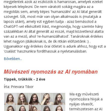
megjelentek azok az eszközök is hamarosan, amelyek ezeket
képesek leleplezni. De nem váratott sokáig magára az a
megoldás sem, amely képes 'humanizálni' az AI látal generált
szöveget. Sőt, most már van olyan alkalmazás is (mutatjuk a
lapozs után!), amely ezt egyben tudja - azaz bemásolod a
ChatGPT-vel elkészített írást, megmondja, hogy szerinte hány
százalékban AI által generált az esszé, majd közvetlenül alatta
van az a mező, ahol 're-humanizálhatod'. Tanároknak érdekes
lehet nagyon (diákoknak is, de ők ritkán előfizetőink :) .
Ugyanakkor egy érdekes órai ötletet is adunk ahhoz, hogy ezt a
'csalást' hasznunkra fordíthassuk a nyelvtanulásban.
Bővebben...
Művészeti nyomozás az AI nyomában
Tippek, trükkök - 2 éve
Írta: Prievara Tibor
Ma egy művészeti
nyomozásra hívjuk a
nyájas olvasót,
természetesen az AI