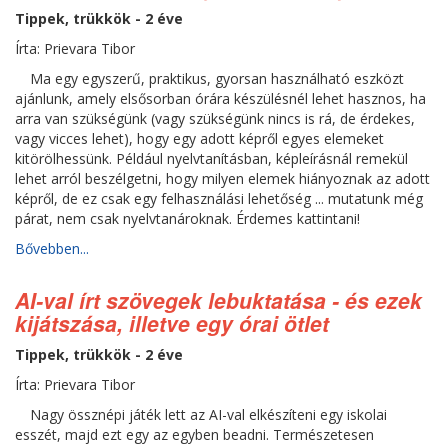
Tippek, trükkök - 2 éve
Írta: Prievara Tibor
Ma egy egyszerű, praktikus, gyorsan használható eszközt
ajánlunk, amely elsősorban órára készülésnél lehet hasznos, ha
arra van szükségünk (vagy szükségünk nincs is rá, de érdekes,
vagy vicces lehet), hogy egy adott képről egyes elemeket
kitörölhessünk. Például nyelvtanításban, képleírásnál remekül
lehet arról beszélgetni, hogy milyen elemek hiányoznak az adott
képről, de ez csak egy felhasználási lehetőség ... mutatunk még
párat, nem csak nyelvtanároknak. Érdemes kattintani!
Bővebben...
AI-val írt szövegek lebuktatása - és ezek
kijátszása, illetve egy órai ötlet
Tippek, trükkök - 2 éve
Írta: Prievara Tibor
Nagy össznépi játék lett az AI-val elkészíteni egy iskolai
esszét, majd ezt egy az egyben beadni. Természetesen