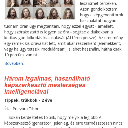
lesz ismét terítéken.
Azon gondolkoztam,
hogy a képgenerátorok
használatát hogyan
tudnám órán úgy megtanítani, hogy ezzel együtt - amellett,
hogy szórakoztató is legyen az óra - segítse a diákokban a
kritikus gondolkodás kialakulását (AI téren persze). Az eredmény
egy remek kis óravázlat lett, amit akár részenként (elemekként,
vagy ha úgy tetszik 'modulárisan') is lehet használni, hátha csak
10 percünk van rá.
Bővebben...
Három izgalmas, használható
képszerkesztő mesterséges
intelligenciával
Tippek, trükkök - 2 éve
Írta: Prievara Tibor
Sokan kérdeztétek tőlünk, hogy melyik a legjobb AI
képszerkesztő (generátor) jelenleg, és erre természetesen nincs