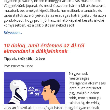
egyetlen jó válasz, hiszen mindegyik alkalmazás másban erős.
Végignéztünk jópárat, és most összesen három MI alkalmazást
mutatunk be, amelyet kipróbáltunk, használtunk a tanórán, és
tapasztaltuk az előnyeiket és az esetleges hátrányaikat. Ha azon
gondolkozol, hogy profi, jól használható képeket készíts iskolai
környezetben, ez a cikk biztosan neked szól!
Bővebben...
10 dolog, amit érdemes az AI-ról
elmondani a diákjainknak
Tippek, trükkök - 2 éve
Írta: Prievara Tibor
Nagyon sok
mesterséges
intelligencia alkalmazás
lepte el az internetet
(egy gyűjtő oldalon
több, mint 13000 (!!)
található), de eddig
vagy arról szóltak a pedagógiai írások, hogy hogyan csalnak