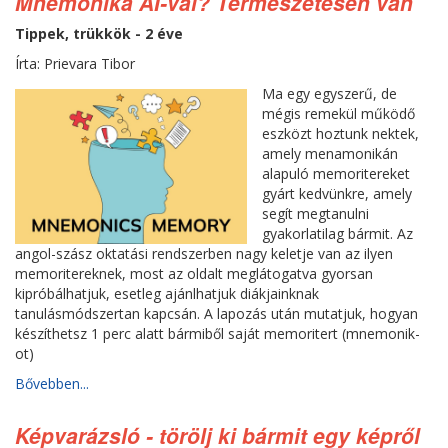
Mnemonika AI-val? Természetesen van
Tippek, trükkök - 2 éve
Írta: Prievara Tibor
Ma egy egyszerű, de
mégis remekül működő
eszközt hoztunk nektek,
amely menamonikán
alapuló memoritereket
gyárt kedvünkre, amely
segít megtanulni
gyakorlatilag bármit. Az
angol-szász oktatási rendszerben nagy keletje van az ilyen
memoritereknek, most az oldalt meglátogatva gyorsan
kipróbálhatjuk, esetleg ajánlhatjuk diákjainknak
tanulásmódszertan kapcsán. A lapozás után mutatjuk, hogyan
készíthetsz 1 perc alatt bármiből saját memoritert (mnemonik-
ot)
Bővebben...
Képvarázsló - törölj ki bármit egy képről