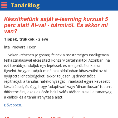
Tanár
Blog
Készíthetünk saját e-learning kurzust 5
perc alatt AI-val - bármiről. És akkor mi
van?
Tippek, trükkök - 2 éve
Írta: Prievara Tibor
Sokan (részben jogosan) félnek a mesterséges intelligencia
felhasználásával elkészített konzerv tartalmaktól. Azonban, ha
ezt továbbgondoljuk egy lépéssel, és megpróbálunk arra
figyelni, hogyan tudjuk minél sokoldalúbban kihasználni az AI
nyújtotta lehetőségeket, akkor teljesen új dimenzióba
repíthetjük a tanulás hatékonyságát - ráadásul egyre kevesebb
készüléssel, és úgy, hogy 'adaptívan' vagy 'dinamikusan' tudunk
differenciálni, azaz az órán belül valós időben alakul a tananyag
a diákok és a tanár irányítása alatt.
Bővebben...