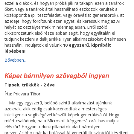
ezzel a diákok, és hogyan próbálják rajtakapni ezen a tanárok
őket, vagy a tanárok által használható eszközök kerültek a
középpontba (pl. tesztfeladat, vagy óravázlat generátorok). Itt
az ideje, hogy fordítsunk ezen egyet, és keressük meg az AI
helyét az osztálytermek mindennapjaiban. Erről szóló
cikksorozatunk első része abban segít, hogy egyáltalán el
tudjunk kezdeni a diákjainkkal ilyen alkalmazásokat értelmesen
használni. Induljatok el velünk
10 egyszerű, kipróbált
lépésben!
Bővebben...
Képet bármilyen szövegből ingyen
Tippek, trükkök - 2 éve
Írta: Prievara Tibor
Ma egy egyszerű, belépő szintű alkalmazást ajánlunk
azoknak, akik eddig csak kacérkodtak a mesterséges
intelligencia segítségével készült képek generálásától. Hogy
miért csalódunk, ha a Microsoft képgenerátorát használjuk
először? Hogyan tudunk pillanatok alatt bármilyen
prezentációhoz pár kattintással AI generált illusztrációt készíteni