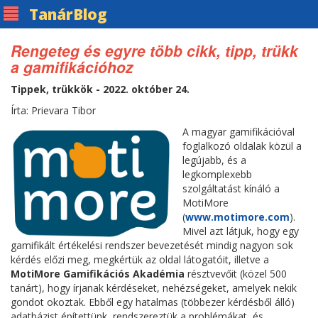
Tanár
Blog
Rengeteg és egyre több cikk, tipp, trükk
a gamifikációhoz
Tippek, trükkök - 2022. október 24.
Írta: Prievara Tibor
A magyar gamifikációval
foglalkozó oldalak közül a
legújabb, és a
legkomplexebb
szolgáltatást kínáló a
MotiMore
(
www.motimore.com
).
Mivel azt látjuk, hogy egy
gamifikált értékelési rendszer bevezetését mindig nagyon sok
kérdés előzi meg, megkértük az oldal látogatóit, illetve a
MotiMore Gamifikációs Akadémia
résztvevőit (közel 500
tanárt), hogy írjanak kérdéseket, nehézségeket, amelyek nekik
gondot okoztak. Ebből egy hatalmas (többezer kérdésből álló)
adatbázist építettünk, rendszereztük a problémákat, és