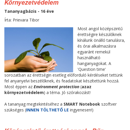
Környezetvédelem
Tananyagbázis - 16 éve
Írta: Prievara Tibor
Most angol középszintű
érettségire készülőknek
kínálunk önálló tanulásra,
és órai alkalmazásra
egyaránt remekül
használható
hanganyagokat. A
'Question time'
sorozatban az érettségin esetleg előforduló kérdéseket tettünk
fel anyanyelvi beszélőknek, és feadatokat készítettünk hozzá.
Most éppen az
Environment protection
(
azaz
környezetvédelem
) a téma. Jó szórakozást!
A tananyag megtekintéséhez a
SMART Notebook
szoftver
szükséges (
INNEN TÖLTHETŐ LE
ingyenesen!)