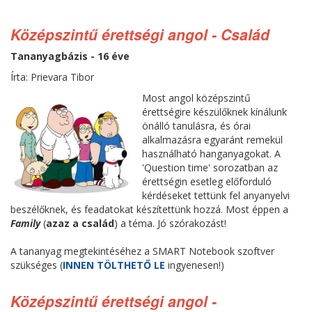
Középszintű érettségi angol - Család
Tananyagbázis - 16 éve
Írta: Prievara Tibor
Most angol középszintű
érettségire készülőknek kínálunk
önálló tanulásra, és órai
alkalmazásra egyaránt remekül
használható hanganyagokat. A
'Question time' sorozatban az
érettségin esetleg előforduló
kérdéseket tettünk fel anyanyelvi
beszélőknek, és feadatokat készítettünk hozzá. Most éppen a
Family
(
azaz a család
) a téma. Jó szórakozást!
A tananyag megtekintéséhez a SMART Notebook szoftver
szükséges (
INNEN TÖLTHETŐ LE
ingyenesen!)
Középszintű érettségi angol -