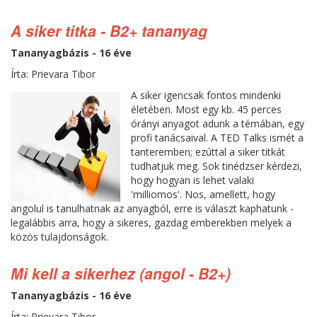
A siker titka - B2+ tananyag
Tananyagbázis - 16 éve
Írta: Prievara Tibor
A siker igencsak fontos mindenki
életében. Most egy kb. 45 perces
órányi anyagot adunk a témában, egy
profi tanácsaival. A TED Talks ismét a
tanteremben; ezúttal a siker titkát
tudhatjuk meg. Sok tinédzser kérdezi,
hogy hogyan is lehet valaki
'milliomos'. Nos, amellett, hogy
angolul is tanulhatnak az anyagból, erre is választ kaphatunk -
legalábbis arra, hogy a sikeres, gazdag emberekben melyek a
közös tulajdonságok.
Mi kell a sikerhez (angol - B2+)
Tananyagbázis - 16 éve
Írta: Prievara Tibor