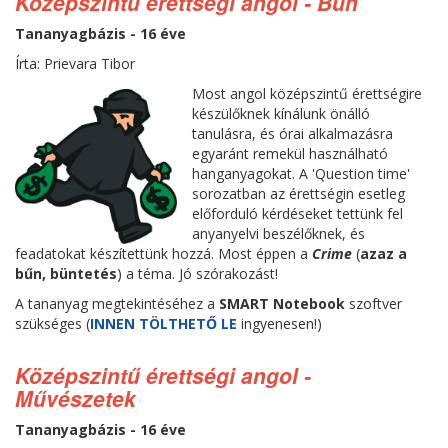
Középszintű érettségi angol - Bűn
Tananyagbázis - 16 éve
Írta: Prievara Tibor
Most angol középszintű érettségire
készülőknek kínálunk önálló
tanulásra, és órai alkalmazásra
egyaránt remekül használható
hanganyagokat. A 'Question time'
sorozatban az érettségin esetleg
előforduló kérdéseket tettünk fel
anyanyelvi beszélőknek, és
feadatokat készítettünk hozzá. Most éppen a
Crime
(
azaz a
bűn, büntetés
) a téma. Jó szórakozást!
A tananyag megtekintéséhez a
SMART Notebook
szoftver
szükséges (
INNEN TÖLTHETŐ LE
ingyenesen!)
Középszintű érettségi angol -
Művészetek
Tananyagbázis - 16 éve