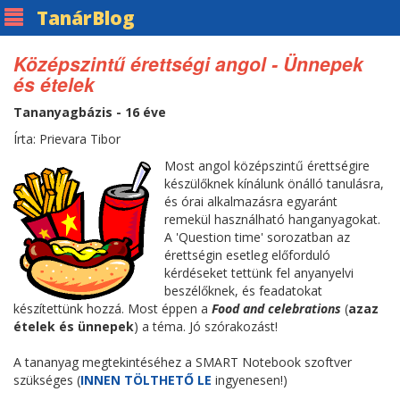
Tanár
Blog
Középszintű érettségi angol - Ünnepek
és ételek
Tananyagbázis - 16 éve
Írta: Prievara Tibor
Most angol középszintű érettségire
készülőknek kínálunk önálló tanulásra,
és órai alkalmazásra egyaránt
remekül használható hanganyagokat.
A 'Question time' sorozatban az
érettségin esetleg előforduló
kérdéseket tettünk fel anyanyelvi
beszélőknek, és feadatokat
készítettünk hozzá. Most éppen a
Food and celebrations
(
azaz
ételek és ünnepek
) a téma. Jó szórakozást!
A tananyag megtekintéséhez a SMART Notebook szoftver
szükséges (
INNEN TÖLTHETŐ LE
ingyenesen!)