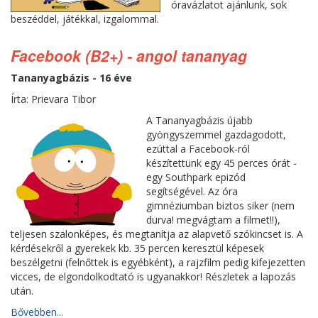
óravázlatot ajánlunk, sok
beszéddel, játékkal, izgalommal.
Facebook (B2+) - angol tananyag
Tananyagbázis - 16 éve
Írta: Prievara Tibor
A Tananyagbázis újabb
gyöngyszemmel gazdagodott,
ezúttal a Facebook-ról
készítettünk egy 45 perces órát -
egy Southpark epizód
segítségével. Az óra
gimnéziumban biztos siker (nem
durva! megvágtam a filmet!!),
teljesen szalonképes, és megtanítja az alapvető szókincset is. A
kérdésekről a gyerekek kb. 35 percen keresztül képesek
beszélgetni (felnőttek is egyébként), a rajzfilm pedig kifejezetten
vicces, de elgondolkodtató is ugyanakkor! Részletek a lapozás
után.
Bővebben...