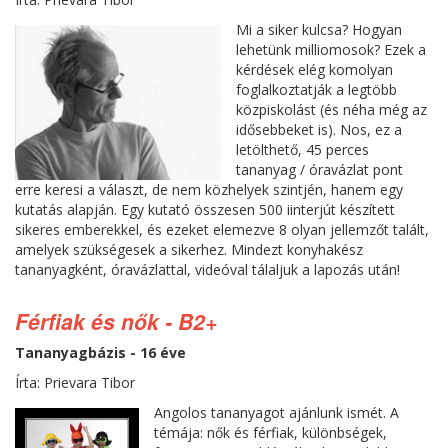
Mi a siker kulcsa? Hogyan
lehetünk milliomosok? Ezek a
kérdések elég komolyan
foglalkoztatják a legtöbb
közpiskolást (és néha még az
idősebbeket is). Nos, ez a
letölthető, 45 perces
tananyag / óravázlat pont
erre keresi a választ, de nem közhelyek szintjén, hanem egy
kutatás alapján. Egy kutató összesen 500 iinterjút készített
sikeres emberekkel, és ezeket elemezve 8 olyan jellemzőt talált,
amelyek szükségesek a sikerhez. Mindezt konyhakész
tananyagként, óravázlattal, videóval tálaljuk a lapozás után!
Férfiak és nők - B2+
Tananyagbázis - 16 éve
Írta: Prievara Tibor
Angolos tananyagot ajánlunk ismét. A
témája: nők és férfiak, különbségek,