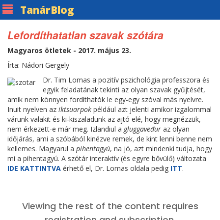
Tanár
Blog
Lefordíthatatlan szavak szótára
Magyaros ötletek - 2017. május 23.
Írta: Nádori Gergely
Dr. Tim Lomas a pozitív pszichológia professzora és
egyik feladatának tekinti az olyan szavak gyűjtését,
amik nem könnyen fordíthatók le egy-egy szóval más nyelvre.
Inuit nyelven az
iktsuarpok
például azt jelenti amikor izgalommal
várunk valakit és ki-kiszaladunk az ajtó elé, hogy megnézzük,
nem érkezett-e már meg. Izlandiul a
gluggaveđur
az olyan
időjárás, ami a szóbából kinézve remek, de kint lenni benne nem
kellemes. Magyarul a
pihentagyú
, na jó, azt mindenki tudja, hogy
mi a pihentagyú. A szótár interaktív (és egyre bővülő) változata
IDE KATTINTVA
érhető el, Dr. Lomas oldala pedig
ITT
.