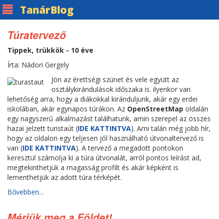
Tanár
Blog
Túratervező
Tippek, trükkök - 10 éve
Írta: Nádori Gergely
Jön az érettségi szünet és vele együtt az
osztálykirándulások időszaka is. ilyenkor van
lehetőség arra, hogy a diákokkal kiránduljunk, akár egy erdei
iskolában, akár egynapos túrákon. Az
OpenStreetMap
oldalán
egy nagyszerű alkalmazást találhatunk, amin szerepel az összes
hazai jelzett turistaút (
IDE KATTINTVA
). Ami talán még jobb hír,
hogy az oldalon egy teljesen jól használható útvonaltervező is
van (
IDE KATTINTVA
). A tervező a megadott pontokon
keresztül számolja ki a túra útvonalát, arról pontos leírást ad,
megtekinthetjük a magasság profilt és akár képként is
lementhetjük az adott túra térképét.
Bővebben...
Mérjük meg a Földet!