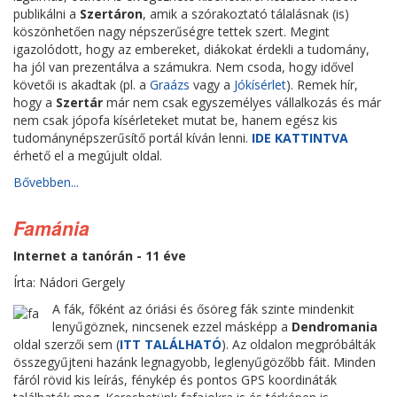
publikálni a
Szertáron
, amik a szórakoztató tálalásnak (is)
köszönhetően nagy népszerűségre tettek szert. Megint
igazolódott, hogy az embereket, diákokat érdekli a tudomány,
ha jól van prezentálva a számukra. Nem csoda, hogy idővel
követői is akadtak (pl. a
Graázs
vagy a
Jókísérlet
). Remek hír,
hogy a
Szertár
már nem csak egyszemélyes vállalkozás és már
nem csak jópofa kísérleteket mutat be, hanem egész kis
tudománynépszerűsítő portál kíván lenni.
IDE KATTINTVA
érhető el a megújult oldal.
Bővebben...
Famánia
Internet a tanórán - 11 éve
Írta: Nádori Gergely
A fák, főként az óriási és ősöreg fák szinte mindenkit
lenyűgöznek, nincsenek ezzel másképp a
Dendromania
oldal szerzői sem (
ITT TALÁLHATÓ
). Az oldalon megpróbálták
összegyűjteni hazánk legnagyobb, leglenyűgözőbb fáit. Minden
fáról rövid kis leírás, fénykép és pontos GPS koordináták