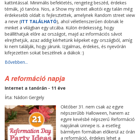
kattintással. Minimális befektetés, rengeteg beszéd, érdekes
témák, jó tanóra. Nos, a Show my street alkotói egy talán még
érdekesebb oldalt is fejlesztettek, amelynek Random street view
a neve (
ITT TALÁLHATÓ
), ahol véletlenszerűen dobnak le
minket a világban egy utcába. Külön érdekesség, hogy
beállíthatjuk előre az országot, majd az információs sávot
elrejthetjük, azaz addig kérhetünk képeket egy országból, amíg
ki nem találják, hogy járunk. Izgalmas, érdekes, és nyevórán
kifejezetten sokat beszélnek a diákok :)
Bővebben...
A reformáció napja
Internet a tanórán - 11 éve
Írta: Nádori Gergely
Október 31. nem csak az egyre
népszerűbb Halloween, hanem az
egyre kevésbé népszerű Reformáció
napjának ünnepe is. a esetleg
bármilyen formában előkerül az órán
a reformáció, érdekes lehet a