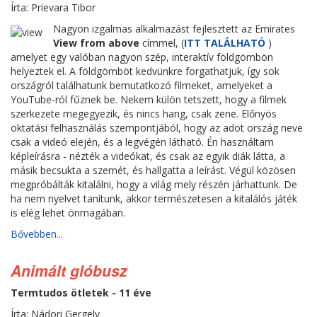
Írta: Prievara Tibor
Nagyon izgalmas alkalmazást fejlesztett az Emirates
View from above
címmel, (
ITT TALÁLHATÓ
)
amelyet egy valóban nagyon szép, interaktív földgömbön
helyeztek el. A földgömböt kedvünkre forgathatjuk, így sok
országról találhatunk bemutatkozó filmeket, amelyeket a
YouTube-ról fűznek be. Nekem külön tetszett, hogy a filmek
szerkezete megegyezik, és nincs hang, csak zene. Előnyös
oktatási felhasználás szempontjából, hogy az adot ország neve
csak a videó elején, és a legvégén látható. Én használtam
képleírásra - nézték a videókat, és csak az egyik diák látta, a
másik becsukta a szemét, és hallgatta a leírást. Végül közösen
megpróbálták kitalálni, hogy a világ mely részén járhattunk. De
ha nem nyelvet tanítunk, akkor természetesen a kitalálós játék
is elég lehet önmagában.
Bővebben...
Animált glóbusz
Termtudos ötletek - 11 éve
Írta: Nádori Gergely