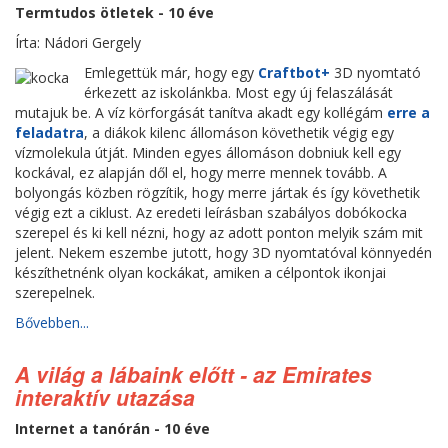
Termtudos ötletek - 10 éve
Írta: Nádori Gergely
Emlegettük már, hogy egy
Craftbot+
3D nyomtató
érkezett az iskolánkba. Most egy új felaszálását
mutajuk be. A víz körforgását tanítva akadt egy kollégám
erre a
feladatra
, a diákok kilenc állomáson követhetik végig egy
vízmolekula útját. Minden egyes állomáson dobniuk kell egy
kockával, ez alapján dől el, hogy merre mennek tovább. A
bolyongás közben rögzítik, hogy merre jártak és így követhetik
végig ezt a ciklust. Az eredeti leírásban szabályos dobókocka
szerepel és ki kell nézni, hogy az adott ponton melyik szám mit
jelent. Nekem eszembe jutott, hogy 3D nyomtatóval könnyedén
készíthetnénk olyan kockákat, amiken a célpontok ikonjai
szerepelnek.
Bővebben...
A világ a lábaink előtt - az Emirates
interaktív utazása
Internet a tanórán - 10 éve