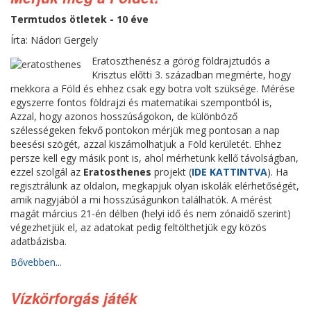
Termtudos ötletek - 10 éve
Írta: Nádori Gergely
Eratoszthenész a görög földrajztudós a
Krisztus előtti 3. században megmérte, hogy
mekkora a Föld és ehhez csak egy botra volt szüksége. Mérése
egyszerre fontos földrajzi és matematikai szempontból is,
Azzal, hogy azonos hosszúságokon, de különböző
szélességeken fekvő pontokon mérjük meg pontosan a nap
beesési szögét, azzal kiszámolhatjuk a Föld kerületét. Ehhez
persze kell egy másik pont is, ahol mérhetünk kellő távolságban,
ezzel szolgál az
Eratosthenes
projekt (
IDE KATTINTVA
). Ha
regisztrálunk az oldalon, megkapjuk olyan iskolák elérhetőségét,
amik nagyjából a mi hosszúságunkon találhatók. A mérést
magát március 21-én délben (helyi idő és nem zónaidő szerint)
végezhetjük el, az adatokat pedig feltölthetjük egy közös
adatbázisba.
Bővebben...
Vízkörforgás játék