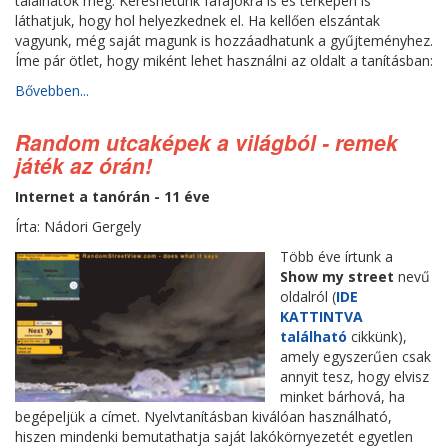
találhatók meg. Kereshetünk fafajokra is és térképen is
láthatjuk, hogy hol helyezkednek el. Ha kellően elszántak
vagyunk, még saját magunk is hozzáadhatunk a gyűjteményhez.
Íme pár ötlet, hogy miként lehet használni az oldalt a tanításban:
Bővebben...
Random utcaképek a világból - remek
játék az órán!
Internet a tanórán - 11 éve
Írta: Nádori Gergely
Több éve írtunk a
Show my street
nevű
oldalról (
IDE
KATTINTVA
található
cikkünk),
amely egyszerűen csak
annyit tesz, hogy elvisz
minket bárhová, ha
begépeljük a címet. Nyelvtanításban kiválóan használható,
hiszen mindenki bemutathatja saját lakókörnyezetét egyetlen