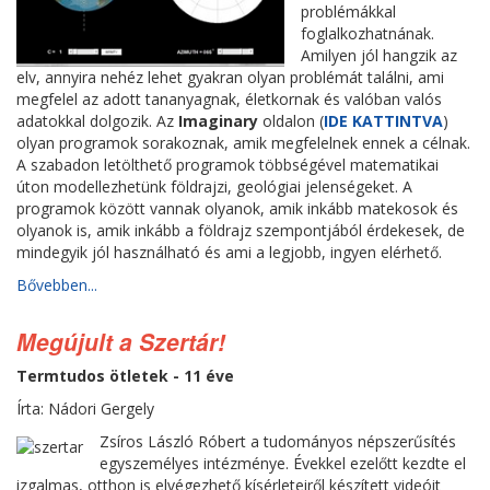
problémákkal
foglalkozhatnának.
Amilyen jól hangzik az
elv, annyira nehéz lehet gyakran olyan problémát találni, ami
megfelel az adott tananyagnak, életkornak és valóban valós
adatokkal dolgozik. Az
Imaginary
oldalon (
IDE KATTINTVA
)
olyan programok sorakoznak, amik megfelelnek ennek a célnak.
A szabadon letölthető programok többségével matematikai
úton modellezhetünk földrajzi, geológiai jelenségeket. A
programok között vannak olyanok, amik inkább matekosok és
olyanok is, amik inkább a földrajz szempontjából érdekesek, de
mindegyik jól használható és ami a legjobb, ingyen elérhető.
Bővebben...
Megújult a Szertár!
Termtudos ötletek - 11 éve
Írta: Nádori Gergely
Zsíros László Róbert a tudományos népszerűsítés
egyszemélyes intézménye. Évekkel ezelőtt kezdte el
izgalmas, otthon is elvégezhető kísérleteiről készített videóit