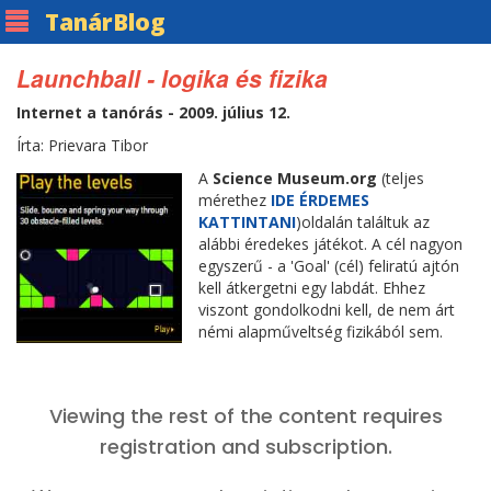
Tanár
Blog
Launchball - logika és fizika
Internet a tanórás - 2009. július 12.
Írta: Prievara Tibor
A
Science Museum.org
(teljes
mérethez
IDE ÉRDEMES
KATTINTANI
)oldalán találtuk az
alábbi éredekes játékot. A cél nagyon
egyszerű - a 'Goal' (cél) feliratú ajtón
kell átkergetni egy labdát. Ehhez
viszont gondolkodni kell, de nem árt
némi alapműveltség fizikából sem.