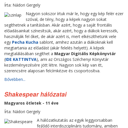
Írta: Nádori Gergely
Nagyon sokszor írtuk már le, hogy egy kép felér ezer
szóval, de tény, hogy a képek nagyon sokat
segíthetnek a tanításban. Akár azért, hogy a saját frontális
előadásainkat színesítsük, akár azért, hogy a diákok keressék,
használják fel őket, de akár azért is, mert elkészíthetünk vele
egy
Pecha Kucha
sablont, amihez azután a diákoknak kell
megtartania az előadást (akár felelés helyett). A képek
megtalálásában segíthet a
Magyar Digitális Képkönyvtár
(
IDE KATTINTVA
), ami az Országos Széchenyi Könyvtár
kezdeményezésére jött létre. Nagyon sok kép van itt,
szerencsére alaposan felcímkézve és csoportosítva.
Bővebben...
Shakespear hálózatai
Magyaros ötletek - 11 éve
Írta: Nádori Gergely
A hálózatkutatás az egyik leggyorsabban
fejlődő interdiszciplináris tudomány, amiben