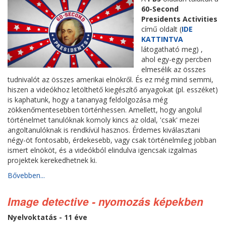
60-Second
Presidents Activities
című oldalt (
IDE
KATTINTVA
látogatható meg) ,
ahol egy-egy percben
elmesélik az összes
tudnivalót az összes amerikai elnökről. És ez még mind semmi,
hiszen a videókhoz letölthető kiegészítő anyagokat (pl. esszéket)
is kaphatunk, hogy a tananyag feldolgozása még
zökkenőmentesebben történhessen. Amellett, hogy angolul
történelmet tanulóknak komoly kincs az oldal, 'csak' mezei
angoltanulóknak is rendkívül hasznos. Érdemes kiválasztani
négy-öt fontosabb, érdekesebb, vagy csak történelmileg jobban
ismert elnököt, és a videókból elindulva igencsak izgalmas
projektek kerekedhetnek ki.
Bővebben...
Image detective - nyomozás képekben
Nyelvoktatás - 11 éve