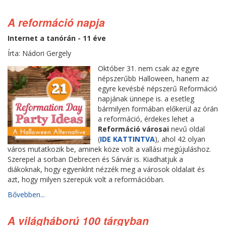
A reformáció napja
Internet a tanórán - 11 éve
Írta: Nádori Gergely
Október 31. nem csak az egyre
népszerűbb Halloween, hanem az
egyre kevésbé népszerű Reformáció
napjának ünnepe is. a esetleg
bármilyen formában előkerül az órán
a reformáció, érdekes lehet a
Reformáció városai
nevű oldal
(
IDE KATTINTVA
), ahol 42 olyan
város mutatkozik be, aminek köze volt a vallási megújuláshoz.
Szerepel a sorban Debrecen és Sárvár is. Kiadhatjuk a
diákoknak, hogy egyenklnt nézzék meg a városok oldalait és
azt, hogy milyen szerepük volt a reformációban.
Bővebben...
A világháború 100 tárgyban