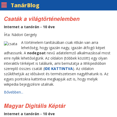
Tanár
Blog
Csaták a világtörténelemben
Internet a tanórán - 10 éve
Írta: Nádori Gergely
A történelem tanításában csak ritkán van arra
lehetőség, hogy igazán nagy, igazán átfogó képet
adhassunk. A
nodegoat
nevű adatelemző alkalmazással most
erre nyílik lehetőségünk. Az oldalon (többek között) egy olyan
interaktív térképet is találunk, ami bemutatja a
Wikipediában
szereplő összes csatát (
IDE KATTINTVA
). Az oldalon
szűkíthetjük az idősávot és természetesen nagyíthatunk is. Az
egyes pontokra kattintva megkapjuk azt is, hogy melyik
wikpedia bejegyzésre utalnak.
Bővebben...
Magyar Digitális Képtár
Internet a tanórán - 10 éve