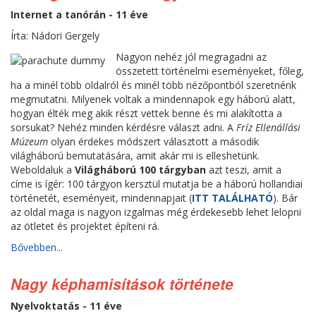
Internet a tanórán - 11 éve
Írta: Nádori Gergely
Nagyon nehéz jól megragadni az
összetett történelmi eseményeket, főleg,
ha a minél több oldalról és minél több nézőpontból szeretnénk
megmutatni. Milyenek voltak a mindennapok egy háború alatt,
hogyan élték meg akik részt vettek benne és mi alakította a
sorsukat? Nehéz minden kérdésre választ adni. A
Fríz Ellenállási
Múzeum
olyan érdekes módszert választott a második
világháború bemutatására, amit akár mi is elleshetünk.
Weboldaluk a
Világháború 100 tárgyban
azt teszi, amit a
címe is ígér: 100 tárgyon kersztül mutatja be a háború hollandiai
történetét, eseményeit, mindennapjait (
ITT TALÁLHATÓ
). Bár
az oldal maga is nagyon izgalmas még érdekesebb lehet lelopni
az ötletet és projektet építeni rá.
Bővebben...
Nagy képhamisítások története
Nyelvoktatás - 11 éve