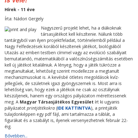
Hírek - 11 éve
Írta: Nádori Gergely
Nagyszerű projekt lehet, ha a diákoknak
társasjátékot kell készítenie. Nálunk több
tantárgyból van ilyen projektfeladat, történelemből például a
Nagy Felfedezések korából készítenek játékot, biológiából
Utazás az emberi testben címmel vagy az evolúció szabályait
bemutatandó, matematikából a valószínűségszámítás esetében
kell új játékot kitalálniuk. A lényeg, hogy a játék tükrözze a
megtanultakat, lehetőség szerint modellezze a megtanult
mechanizmusokat is. A kevésbé ötletes megoldások kvíz-
jellegűek, de születnek igazi gyöngyszemek is. Most arra is
lehetőség van, hogy ezek a játékok ne csak az osztálynak
készüljenek, hanem egy országos pályázaton mérettessenek
meg. A
Magyar Társasjátékos Egyesület
írt ki ugyanis
pályázatot
printjátékokra
(
IDE KATTINTVA
), a printjáték
tulajdonképpen egy pdf fájl, ami tartalmazza a táblát, a
figurákat és a szabályt is, ilyenek versenyezhetnek február 22-
éig.
Bővebben...