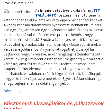
Írta: Prievara Tibor
Az
Image detective
oldalán (amely
ITT
TALÁLHATÓ
) összesen kilenc történelmi
kategóriában találunk érdekes vagy éppen mindennapi képeket.
A képek kapcsán tudományos nyomozást indíthatunk. Például
van egy kép, amelyiken egy bevándoró család látható az asztal
körül a 20. század elején. Feltehetjük azt a kérdést, hogy éppen
mit és miért csinálnak? Ezután a kép egyes részeit kiemeli az
oldal, ahol nyomokat találhatunk, amelyek közelebb visznek a
kérdés megoldásához. A nyomokat rögzíthetjük, majd ha
végképp el vagyunk veszve, akkor rengeteg háttérinformációt
kérhetünk. Végül mindent összegezve, megadhatjuk a válsazt a
kérdésre, amit feltettünk az elején. Érdekes, hasznos, nem
csupán képeket elemez, hanem angolul 'nyomozóst' is
játszhatunk, és valóban a képek kögé nézhetünk, kitalálhatjuk,
hogyan is éltek régen az emberek az Egyesült Államokban. Igen,
ahogy sejteni lehet, az oldal angol nyelvű.
Bővebben...
Készítsetek társasjátékot és pályázzatok
is vele!