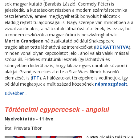
sok magyar kutató (Barabás László, Csermely Péter) is
jeleskedik, a kutatásokat részben a modern számítástechnika
teszi lehetővé, amivel megfigyelhetők bonyolult hálózatok
eladdig rejtett tulajdonságai is. Nagy szerepe van mindebben a a
vizualizációnak is, a hálózatok láthatóvá tételének, és ez az, hol
a modern eszközök a magyar órára is beszivároghatnak.
Martin Grandjean
hálózatkutató például Shakespeare
tragédiáiban tette láthatóvá az interakciókat (
IDE KATTINTVA
),
minden vonal olyan kapcsolatot jelöl, ahol valaki valaki mással
szóba áll. Érdekes struktúrák lesznek így láthatóvá és
könnyebben kiderül az is, hogy kik az egyes darabok központi
alakjai. Grandjean elkészítette a Star Wars filmek hasonló
elemzését is (
ITT
). A hálózatokat térképekre is vetíthetjük, így
például megkapjuk a múlt század közepének
népmozgásait
.
Bővebben...
Történelmi egypercesek - angolul
Nyelvoktatás - 11 éve
Írta: Prievara Tibor
A
PBS
oldalán találtuk a