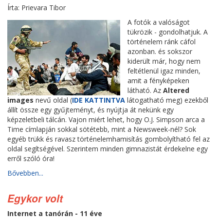
Írta: Prievara Tibor
A fotók a valóságot
tükrözik - gondolhatjuk. A
történelem ránk cáfol
azonban. és sokszor
kiderült már, hogy nem
feltétlenül igaz minden,
amit a fényképeken
látható. Az
Altered
images
nevű oldal (
IDE KATTINTVA
látogatható meg) ezekből
állít össze egy gyűjteményt, és nyújtja át nekünk egy
képzeletbeli tálcán. Vajon miért lehet, hogy O.J. Simpson arca a
Time címlapján sokkal sötétebb, mint a Newsweek-nél? Sok
egyéb trükk és ravasz történelemhamisítás gombolyítható fel az
oldal segítségével. Szerintem minden gimnazistát érdekelne egy
erről szóló óra!
Bővebben...
Egykor volt
Internet a tanórán - 11 éve