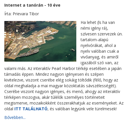
Internet a tanórán - 10 éve
Írta: Prievara Tibor
Ha lehet (ls ha van
némi igény rá),
szívesen szervezek ún.
tartalom-alapú
nyelvórákat, ahol a
nyelv valóban csak a
vivőanyag, és amiről
igazából szó van, az
valami más. Az interaktív Pearl Harbor térkép esetében a japán
támadás éppen. Mindez nagyon igényesen és szépen
kivitelezve, viszont cserébe elég sokáig töltődik (félő, hogy az
oldal meghaladja a mai magyar közoktatás sávszélességét).
Cserébe viszont nagyon igényes, és menő, ahogy az interaktív
térképen mozogva, akár túlélők személyes történeteit
megismerve, mozaikokként összerakhatjuk az eseményeket. Az
oldal
ITT TALÁLHATÓ
, és valóban legyünk vele türelmesek!
Bővebben...