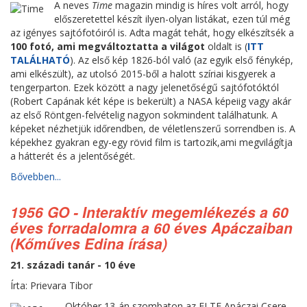
A neves
Time
magazin mindig is híres volt arról, hogy
előszeretettel készít ilyen-olyan listákat, ezen túl még
az igényes sajtófotóiról is. Adta magát tehát, hogy elkészítsék a
100 fotó, ami megváltoztatta a világot
oldalt is (
ITT
TALÁLHATÓ
). Az első kép 1826-ból való (az egyik első fénykép,
ami elkészült), az utolsó 2015-ből a halott szíriai kisgyerek a
tengerparton. Ezek között a nagy jelenetőségű sajtófotóktól
(Robert Capának két képe is bekerült) a NASA képeiig vagy akár
az első Röntgen-felvételig nagyon sokmindent találhatunk. A
képeket nézhetjük időrendben, de véletlenszerű sorrendben is. A
képekhez gyakran egy-egy rövid film is tartozik,ami megvilágítja
a hátterét és a jelentőségét.
Bővebben...
1956 GO - Interaktív megemlékezés a 60
éves forradalomra a 60 éves Apáczaiban
(Kőműves Edina írása)
21. századi tanár - 10 éve
Írta: Prievara Tibor
Október 13-án szombaton az ELTE Apáczai Csere