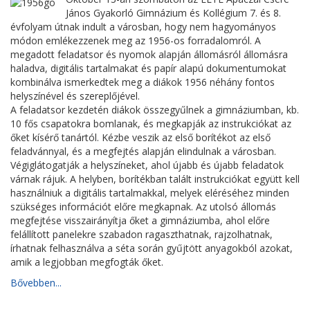
János Gyakorló Gimnázium és Kollégium 7. és 8.
évfolyam útnak indult a városban, hogy nem hagyományos
módon emlékezzenek meg az 1956-os forradalomról. A
megadott feladatsor és nyomok alapján állomásról állomásra
haladva, digitális tartalmakat és papír alapú dokumentumokat
kombinálva ismerkedtek meg a diákok 1956 néhány fontos
helyszínével és szereplőjével.
A feladatsor kezdetén diákok összegyűlnek a gimnáziumban, kb.
10 fős csapatokra bomlanak, és megkapják az instrukciókat az
őket kísérő tanártól. Kézbe veszik az első borítékot az első
feladvánnyal, és a megfejtés alapján elindulnak a városban.
Végiglátogatják a helyszíneket, ahol újabb és újabb feladatok
várnak rájuk. A helyben, borítékban talált instrukciókat együtt kell
használniuk a digitális tartalmakkal, melyek eléréséhez minden
szükséges információt előre megkapnak. Az utolsó állomás
megfejtése visszairányítja őket a gimnáziumba, ahol előre
felállított panelekre szabadon ragaszthatnak, rajzolhatnak,
írhatnak felhasználva a séta során gyűjtött anyagokból azokat,
amik a legjobban megfogták őket.
Bővebben...