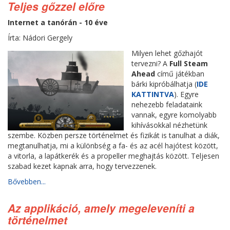
Teljes gőzzel előre
Internet a tanórán - 10 éve
Írta: Nádori Gergely
Milyen lehet gőzhajót
tervezni? A
Full Steam
Ahead
című játékban
bárki kipróbálhatja (
IDE
KATTINTVA
). Egyre
nehezebb feladataink
vannak, egyre komolyabb
kihívásokkal nézhetünk
szembe. Közben persze történelmet és fizikát is tanulhat a diák,
megtanulhatja, mi a különbség a fa- és az acél hajótest között,
a vitorla, a lapátkerék és a propeller meghajtás között. Teljesen
szabad kezet kapnak arra, hogy tervezzenek.
Bővebben...
Az applikáció, amely megeleveníti a
történelmet