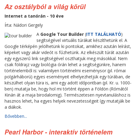
Az osztályból a világ körül
Internet a tanórán - 10 éve
Írta: Nádori Gergely
A
Google Tour Builder
(
ITT TALÁLHATÓ
)
segítségével virtuális túrákat készíthetünk el. A
Google térképén jelölhetünk ki pontokat, amikhez azután leírást,
képeket vagy akár videót is fűzhetünk. Az elkészült túrát azután
egy egyszerű link segítségével oszthatjuk meg másokkal. Nem
csak földrajz vagy biológia órán lehet a segítségünkre, hanem
történelemből is: valamilyen történelmi eseménysor (pl. római
polgárháború) egyes eseményeit elhelyezhetjük egy túrában, de
készülhet olyan túra is, ami egy adott időpontban (pl. Kr. u. 1000-
ben) mutatja be, hogy hol mi történt éppen a Földön (Rómától
Kinán át a maja birodalomig). Természetesen nyevtanuláshoz is
hasznos lehet, ha egyes helyek nevezetességeit így mutatják be
a diákok.
Bővebben...
Pearl Harbor - interaktív történelem