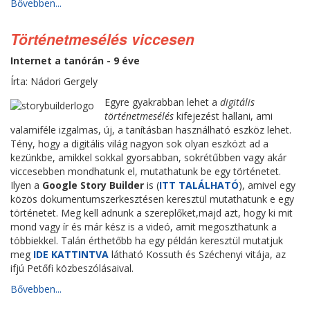
Bővebben...
Történetmesélés viccesen
Internet a tanórán - 9 éve
Írta: Nádori Gergely
Egyre gyakrabban lehet a
digitális
történetmesélés
kifejezést hallani, ami
valamiféle izgalmas, új, a tanításban használható eszköz lehet.
Tény, hogy a digitális világ nagyon sok olyan eszközt ad a
kezünkbe, amikkel sokkal gyorsabban, sokrétűbben vagy akár
viccesebben mondhatunk el, mutathatunk be egy történetet.
Ilyen a
Google Story Builder
is (
ITT TALÁLHATÓ
), amivel egy
közös dokumentumszerkesztésen keresztül mutathatunk e egy
történetet. Meg kell adnunk a szereplőket,majd azt, hogy ki mit
mond vagy ír és már kész is a videó, amit megoszthatunk a
többiekkel. Talán érthetőbb ha egy példán keresztül mutatjuk
meg
IDE KATTINTVA
látható Kossuth és Széchenyi vitája, az
ifjú Petőfi közbeszólásaival.
Bővebben...