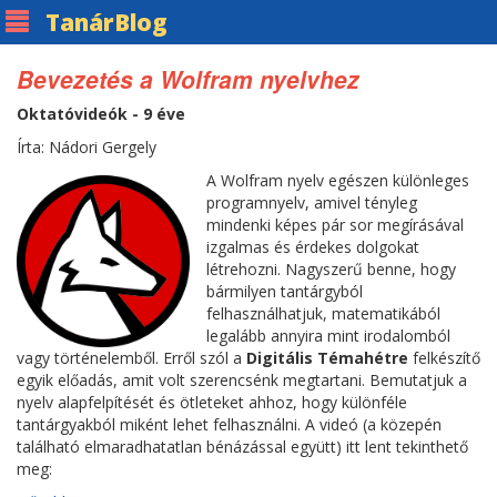
Tanár
Blog
Bevezetés a Wolfram nyelvhez
Oktatóvideók - 9 éve
Írta: Nádori Gergely
A Wolfram nyelv egészen különleges
programnyelv, amivel tényleg
mindenki képes pár sor megírásával
izgalmas és érdekes dolgokat
létrehozni. Nagyszerű benne, hogy
bármilyen tantárgyból
felhasználhatjuk, matematikából
legalább annyira mint irodalomból
vagy történelemből. Erről szól a
Digitális Témahétre
felkészítő
egyik előadás, amit volt szerencsénk megtartani. Bemutatjuk a
nyelv alapfelpítését és ötleteket ahhoz, hogy különféle
tantárgyakból miként lehet felhasználni. A videó (a közepén
található elmaradhatatlan bénázással együtt) itt lent tekinthető
meg: