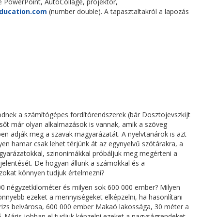
e PowerPoint, AutoCollage, projektor,
education.com
(number double). A tapasztaltakról a lapozás
nek a számítógépes fordítórendszerek (bár Dosztojevszkijt
 sőt már olyan alkalmazások is vannak, amik a szöveg
en adják meg a szavak magyarázatát. A nyelvtanárok is azt
yen hamar csak lehet térjünk át az egynyelvű szótárakra, a
gyarázatokkal, szinonimákkal próbáljuk meg megérteni a
 jelentését. De hogyan állunk a számokkal és a
zokat könnyen tudjuk értelmezni?
0 négyzetkilométer és milyen sok 600 000 ember? Milyen
önnyebb ezeket a mennyiségeket elképzelni, ha hasonlítani
árizs belvárosa, 600 000 ember Makaó lakossága, 30 méter a
. Máris jobban el tudjuk képzelni ezeket a nagyságrendeket.