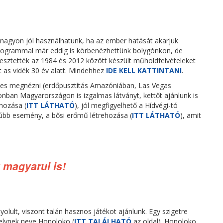
t nagyon jól használhatunk, ha az ember hatását akarjuk
programmal már eddig is körbenézhettünk bolygónkon, de
esztették az 1984 és 2012 között készült műholdfelvételeket
 as vidék 30 év alatt. Mindehhez
IDE KELL KATTINTANI
.
emes megnézni (erdőpusztítás Amazóniában, Las Vegas
onban Magyarországon is izgalmas látványt, kettőt ajánlunk is
ehozása (
ITT LÁTHATÓ
), jól megfigyelhető a Hídvégi-tó
rúbb esemény, a bősi erőmű létrehozása (
ITT LÁTHATÓ
), amit
 magyarul is!
olult, viszont talán hasznos játékot ajánlunk. Egy szigetre
elynek neve Honoloko (
ITT TALÁLHATÓ
az oldal). Honoloko