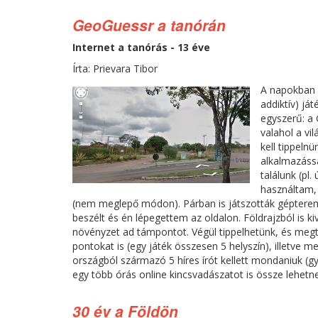
GeoGuessr a tanórán
Internet a tanórás - 13 éve
Írta: Prievara Tibor
A napokban i
addiktív) já
egyszerű: a 
valahol a vi
kell tippeln
alkalmazássa
találunk (pl.
használtam, 
(nem meglepő módon). Párban is játszották gépteremb
beszélt és én lépegettem az oldalon. Földrajzból is k
növényzet ad támpontot. Végül tippelhetünk, és meg
pontokat is (egy játék összesen 5 helyszín), illetve m
országból származó 5 híres írót kellett mondaniuk (
egy több órás online kincsvadászatot is össze lehetne
30 év a Földön