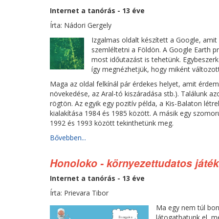
Internet a tanórás - 13 éve
Írta: Nádori Gergely
Izgalmas oldalt készített a Google, ami
szemléltetni a Földön. A Google Earth 
most időutazást is tehetünk. Egybeszerk
így megnézhetjük, hogy miként változott
Maga az oldal felkínál pár érdekes helyet, amit érd
növekedése, az Aral-tó kiszáradása stb.). Találunk az
rögtön. Az egyik egy pozitív példa, a Kis-Balaton létr
kialakítása 1984 és 1985 között. A másik egy szomo
1992 és 1993 között tekinthetünk meg.
Bővebben...
Honoloko - környezettudatos játék
Internet a tanórás - 13 éve
Írta: Prievara Tibor
Ma egy nem túl bony
látogathatunk el, m