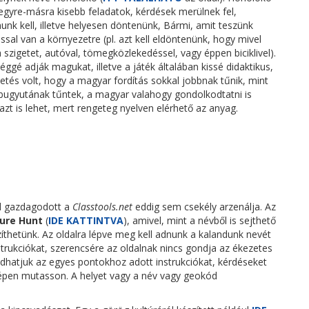
egyre-másra kisebb feladatok, kérdések merülnek fel,
unk kell, illetve helyesen döntenünk, Bármi, amit teszünk
sal van a környezetre (pl. azt kell eldöntenünk, hogy mivel
 szigetet, autóval, tömegközlekedéssel, vagy éppen biciklivel).
éggé adják magukat, illetve a játék általában kissé didaktikus,
tés volt, hogy a magyar fordítás sokkal jobbnak tűnik, mint
 bugyutának tűntek, a magyar valahogy gondolkodtatni is
azt is lehet, mert rengeteg nyelven elérhető az anyag.
l gazdagodott a
Classtools.net
eddig sem csekély arzenálja. Az
ure Hunt
(
IDE KATTINTVA
), amivel, mint a névből is sejthető
íthetünk. Az oldalra lépve meg kell adnunk a kalandunk nevét
trukciókat, szerencsére az oldalnak nincs gondja az ékezetes
dhatjuk az egyes pontokhoz adott instrukciókat, kérdéseket
rképen mutasson. A helyet vagy a név vagy geokód
.