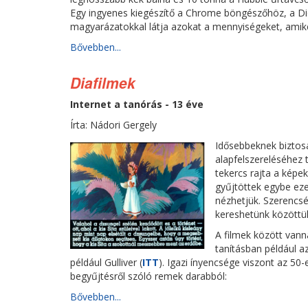
Egy ingyenes kiegészítő a Chrome böngészőhöz, a Di
magyarázatokkal látja azokat a mennyiségeket, amike
Bővebben...
Diafilmek
Internet a tanórás - 13 éve
Írta: Nádori Gergely
Idősebbeknek biztos
alapfelszereléséhez 
tekercs rajta a képe
gyűjtöttek egybe ezek
nézhetjük. Szerencsé
kereshetünk közöttük
A filmek között vann
tanításban például 
például Gulliver (
ITT
). Igazi ínyencsége viszont az 50
begyűjtésről szóló remek darabból:
Bővebben...