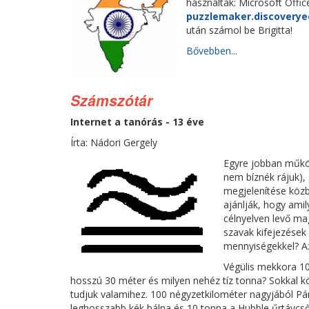
használták: Microsoft Offic
puzzlemaker.discovery
után számol be Brigitta!
Bővebben...
Számszótár
Internet a tanórás - 13 éve
Írta: Nádori Gergely
Egyre jobban működ
nem bíznék rájuk),
megjelenítése közb
ajánlják, hogy amil
célnyelven levő ma
szavak kifejezések
mennyiségekkel? A
Végülis mekkora 10
hosszú 30 méter és milyen nehéz tíz tonna? Sokkal k
tudjuk valamihez. 100 négyzetkilométer nagyjából P
leghosszabb kék bálna és 10 tonna a Hubble űrtávcső