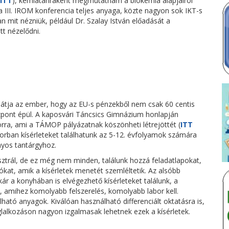
ITT
), kémiatanráként megmutatnám a biokémia alapjairól
 III. IROM konferencia teljes anyaga, közte nagyon sok IKT-s
n mit nézniük, például Dr. Szalay István előadását a
tt nézelődni.
látja az ember, hogy az EU-s pénzekből nem csak 60 centis
zpont épül. A kaposvári Táncsics Gimnázium honlapján
orra, ami a TÁMOP pályázatnak köszönheti létrejöttét (
ITT
borban kísérleteket találhatunk az 5-12. évfolyamok számára
yos tantárgyhoz.
usztrál, de ez még nem minden, találunk hozzá feladatlapokat,
ókat, amik a kísérletek menetét szemléltetik. Az alsóbb
r a konyhában is elvégezhető kísérleteket találunk, a
 amihez komolyabb felszerelés, komolyabb labor kell.
ató anyagok. Kiválóan használható differenciált oktatásra is,
glalkozáson nagyon izgalmasak lehetnek ezek a kísérletek.