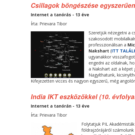
Csillagok böngészése egyszerűe
Internet a tanórás - 13 éve
Írta: Prievara Tibor
Szeretjük nézegetni a c
szakosodott mobilalkalm
professzionálisan a
Mic
Nakshart
(
ITT TALÁ
ugyanakkor visszafogott
engedni az oldalnak, h
a Nakshart azt a képet 
Nagyíthatunk, kicsinyíth
Kifejezetten vicces és nagyon egyszerű, még angoló
India IKT eszközökkel (10. évfoly
Internet a tanórán - 13 éve
Írta: Prievara Tibor
Folytatjuk PIL Akadémisták
földrajzórájáról számolunk 