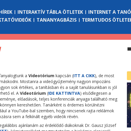
HÍREK
INTERAKTÍV TÁBLA ÖTLETEK
INTERNET A TAN
KTATÓVIDEÓK
TANANYAGBÁZIS
TERMTUDOS ÖTLETE
l
 fanyalogtunk a
Videotórium
kapcsán (
ITT A CIKK
), de most
 tamáskodni. Mostanra a videógyűjtemény nagyon impozáns
nagyon sok értékes, a tanításban és a saját tanulásunkban is jól
rhető el. A
Videotórium
(
IDE KATTINTVA
) elsődlegesen a
teménye, előadások, teljes konferenciák anyaga található meg
a, könnyen kereshetően. Tanárként is érdemes körülnézni
dául a YouTube-bal szemben, hogy nincsenek rajta reklámok
zásra sem a felkínált egyéb videók révén.
legalábbis ajánlanám az érdeklődő diákoknak Dr. Gausz József