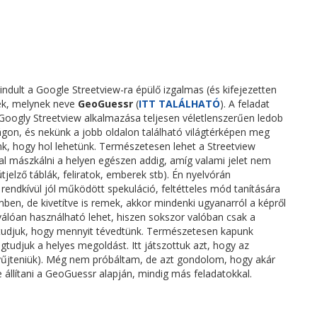
ndult a Google Streetview-ra épülő izgalmas (és kifejezetten
ték, melynek neve
GeoGuessr
(
ITT TALÁLHATÓ
). A feladat
Googly Streetview alkalmazása teljesen véletlenszerűen ledob
lágon, és nekünk a jobb oldalon található világtérképen meg
ünk, hogy hol lehetünk. Természetesen lehet a Streetview
l mászkálni a helyen egészen addig, amíg valami jelet nem
 útjelző táblák, feliratok, emberek stb). Én nyelvórán
rendkívül jól működött spekuláció, feltétteles mód tanítására
en, de kivetítve is remek, akkor mindenki ugyanarról a képről
iválóan használható lehet, hiszen sokszor valóban csak a
tudjuk, hogy mennyit tévedtünk. Természetesen kapunk
egtudjuk a helyes megoldást. Itt játszottuk azt, hogy az
gyűjteniük). Még nem próbáltam, de azt gondolom, hogy akár
 állítani a GeoGuessr alapján, mindig más feladatokkal.