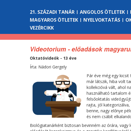
21. SZÁZADI TANÁR
ANGOLOS ÖTLETEK
MAGYAROS ÖTLETEK
NYELVOKTATÁS
O
VEZÉRCIKK
Videotorium - előadások magyaru
Oktatóvideók - 13 éve
Írta: Nádori Gergely
Pár éve még egy kicsit
már látszik, hiba volt
kollekcióvá vált, ahol 
használható tartalom é
felsőoktatás videógyűj
rajta, jól kategorizálv
benne, nagy előnye pél
és nem csábít elkalando
Biológiatanárként biztosan bevinném az órára, vagy 