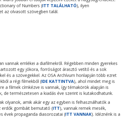
ctionary of Numbers (
ITT TALÁLHATÓ
), ilyen
t az olvasott szövegben talál.
an vannak emlékei a diafilmekről. Régebben minden gyerekes
tartozott egy jókora, forróságot árasztó vetítő és a sok
kkel és a szövegekkel. Az OSA Archívum honlapján több ezret
ből a régi filmekből (
IDE KATTINTVA
), ahol mindet meg is
re a filmek címkézve is vannak, így témakörök alapján is
, de természetesen a kiadás éve szerint is kutakodhatunk.
ak olyanok, amik akár egy az egyben is felhasználhatók a
az erdők gombáit bemutató (
ITT
), vannak remek mesék,
-es évek propaganda diasorozatai (
ITT VANNAK
). Idéznénk is a