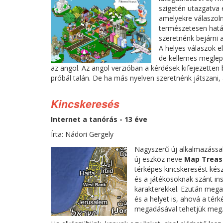
szigetén utazgatva 
amelyekre válaszoln
természetesen hatás
szeretnénk bejárni a
A helyes válaszok el
de kellemes meglepe
az angol. Az angol verzióban a kérdések kifejezetten
próbál talán. De ha más nyelven szeretnénk játszani, 
Kincskeresés
Internet a tanórás - 13 éve
Írta: Nádori Gergely
Nagyszerű új alkalmazássa
új eszköz neve
Map Treas
térképes kincskeresést kész
és a játékosoknak szánt ins
karakterekkel. Ezután mega
és a helyet is, ahová a té
megadásával tehetjük meg