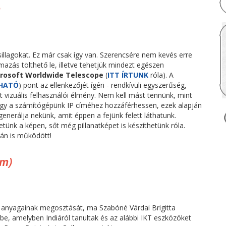
n
sillagokat. Ez már csak így van. Szerencsére nem kevés erre
azás tölthető le, illetve tehetjük mindezt egészen
rosoft Worldwide Telescope
(
ITT ÍRTUNK
róla). A
LHATÓ
) pont az ellenkezőjét ígéri - rendkívüli egyszerűség,
 vizuális felhasználói élmény. Nem kell mást tennünk, mint
ogy a számítógépünk IP címéhez hozzáférhessen, ezek alapján
generálja nekünk, amit éppen a fejünk felett láthatunk.
etünk a képen, sőt még pillanatképet is készíthetünk róla.
rán is működött!
am)
 anyagainak megosztását, ma Szabóné Várdai Brigitta
be, amelyben Indiáról tanultak és az alábbi IKT eszközöket