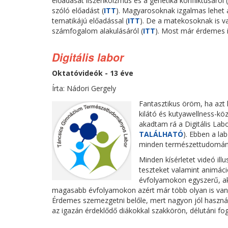
előadását liszenkoizmus és a genetika konfliktusáról (
szóló előadást (
ITT
). Magyarosoknak izgalmas lehet a
tematikájú előadással (
ITT
). De a matekosoknak is va
számfogalom alakulásáról (
ITT
). Most már érdemes i
Digitális labor
Oktatóvideók - 13 éve
Írta: Nádori Gergely
Fantasztikus öröm, ha azt 
kilátó és kutyawellness-kö
akadtam rá a Digitális Lab
TALÁLHATÓ
). Ebben a la
minden természettudomán
Minden kísérletet videó ill
teszteket valamint animáci
évfolyamokon egyszerű, aká
magasabb évfolyamokon azért már több olyan is van,
Érdemes szemezgetni belőle, mert nagyon jól használh
az igazán érdeklődő diákokkal szakkörön, délutáni fo