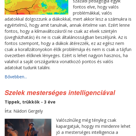
századi pedagógia egyik
fontos elve, hogy valós
problémákkal, valós
adatokkal dolgozzunk a diákokkal, mert akkor lesz a számukra is
egyértelmű, hogy amit tanulnak, annak értelme van. Ezért lenne
fontos, hogy a klímaváltozásról ne csak az elvek sziintjén
(üvegházhatás) és ne is csak általánosságban beszéljünk. Az is
fontos szempont, hogy a diákok átérezzék, ez az egész nem
csak a korallzátonyokon élők problémája és nem is csak a tájfun
övezetben élőknek lényeges. Ezért is lehet nagyon hasznos, ha
valahol a saját országunkra vonatkozó pontos és valós
adatokat tudunk találni.
Bővebben...
Szelek mesterséges intelligenciával
Tippek, trükkök - 3 éve
Írta: Nádori Gergely
Valószínűleg még tényleg csak
kapargatjuk, hopgy mi mindenre lehet
jó a mesterséges intelligencia a