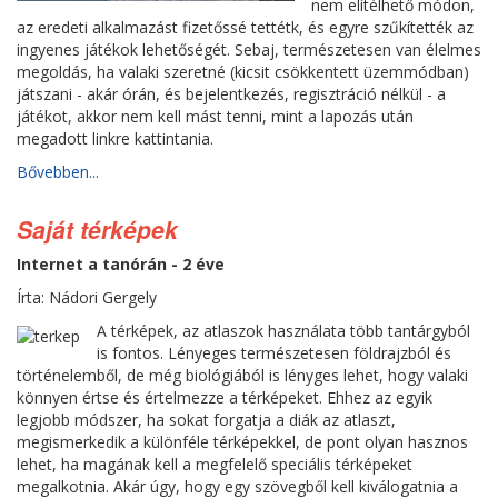
nem elítélhető módon,
az eredeti alkalmazást fizetőssé tettétk, és egyre szűkítették az
ingyenes játékok lehetőségét. Sebaj, természetesen van élelmes
megoldás, ha valaki szeretné (kicsit csökkentett üzemmódban)
játszani - akár órán, és bejelentkezés, regisztráció nélkül - a
játékot, akkor nem kell mást tenni, mint a lapozás után
megadott linkre kattintania.
Bővebben...
Saját térképek
Internet a tanórán - 2 éve
Írta: Nádori Gergely
A térképek, az atlaszok használata több tantárgyból
is fontos. Lényeges természetesen földrajzból és
történelemből, de még biológiából is lényges lehet, hogy valaki
könnyen értse és értelmezze a térképeket. Ehhez az egyik
legjobb módszer, ha sokat forgatja a diák az atlaszt,
megismerkedik a különféle térképekkel, de pont olyan hasznos
lehet, ha magának kell a megfelelő speciális térképeket
megalkotnia. Akár úgy, hogy egy szövegből kell kiválogatnia a