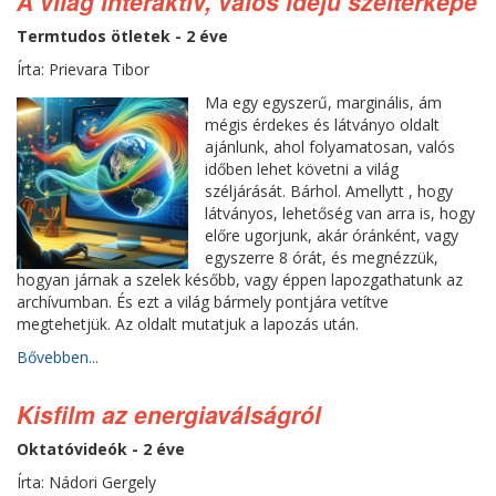
A világ interaktív, valós idejű széltérképe
Termtudos ötletek - 2 éve
Írta: Prievara Tibor
Ma egy egyszerű, marginális, ám
mégis érdekes és látványo oldalt
ajánlunk, ahol folyamatosan, valós
időben lehet követni a világ
széljárását. Bárhol. Amellytt , hogy
látványos, lehetőség van arra is, hogy
előre ugorjunk, akár óránként, vagy
egyszerre 8 órát, és megnézzük,
hogyan járnak a szelek később, vagy éppen lapozgathatunk az
archívumban. És ezt a világ bármely pontjára vetítve
megtehetjük. Az oldalt mutatjuk a lapozás után.
Bővebben...
Kisfilm az energiaválságról
Oktatóvideók - 2 éve
Írta: Nádori Gergely