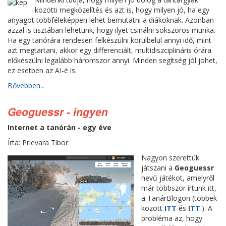
közötti megközelítés és azt is, hogy milyen jó, ha egy
anyagot többféleképpen lehet bemutatni a diákoknak. Azonban
azzal is tisztában lehetünk, hogy ilyet csinálni sokszoros munka.
Ha egy tanórára rendesen felkészülni körülbelül annyi idő, mint
azt megtartani, akkor egy differenciált, multidiszciplináris órára
előkészülni legalább háromszor annyi. Minden segítség jól jöhet,
ez esetben az AI-é is.
Bővebben...
Geoguessr - ingyen
Internet a tanórán - egy éve
Írta: Prievara Tibor
Nagyon szerettük
játszani a
Geoguessr
nevű játékot, amelyről
már többször írtunk itt,
a TanárBlogon (többek
között
ITT
és
ITT
.). A
probléma az, hogy