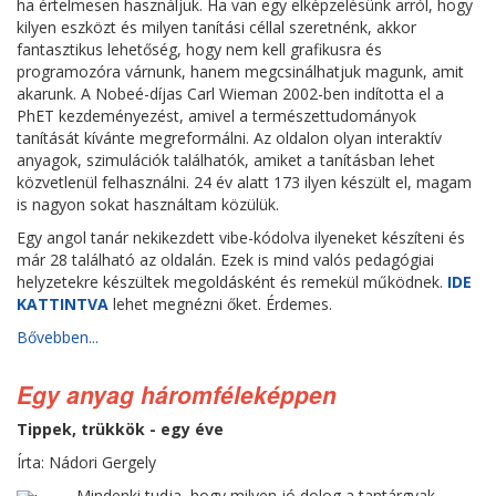
ha értelmesen használjuk. Ha van egy elképzelésünk arról, hogy
kilyen eszközt és milyen tanítási céllal szeretnénk, akkor
fantasztikus lehetőség, hogy nem kell grafikusra és
programozóra várnunk, hanem megcsinálhatjuk magunk, amit
akarunk. A Nobeé-díjas Carl Wieman 2002-ben indította el a
PhET kezdeményezést, amivel a természettudományok
tanítását kívánte megreformálni. Az oldalon olyan interaktív
anyagok, szimulációk találhatók, amiket a tanításban lehet
közvetlenül felhasználni. 24 év alatt 173 ilyen készült el, magam
is nagyon sokat használtam közülük.
Egy angol tanár nekikezdett vibe-kódolva ilyeneket készíteni és
már 28 található az oldalán. Ezek is mind valós pedagógiai
helyzetekre készültek megoldásként és remekül működnek.
IDE
KATTINTVA
lehet megnézni őket. Érdemes.
Bővebben...
Egy anyag háromféleképpen
Tippek, trükkök - egy éve
Írta: Nádori Gergely
Mindenki tudja, hogy milyen jó dolog a tantárgyak