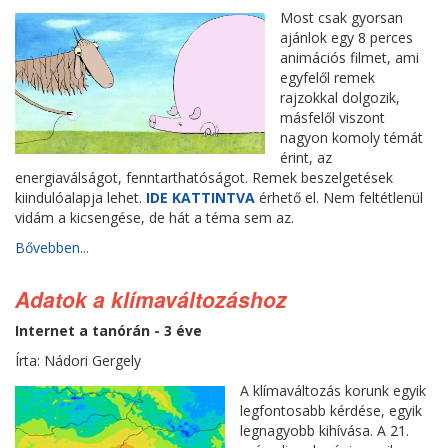
Most csak gyorsan
ajánlok egy 8 perces
animációs filmet, ami
egyfelől remek
rajzokkal dolgozik,
másfelől viszont
nagyon komoly témát
érint, az
energiaválságot, fenntarthatóságot. Remek beszelgetések
kiindulóalapja lehet.
IDE KATTINTVA
érhető el. Nem feltétlenül
vidám a kicsengése, de hát a téma sem az.
Bővebben...
Adatok a klímaváltozáshoz
Internet a tanórán - 3 éve
Írta: Nádori Gergely
A klímaváltozás korunk egyik
legfontosabb kérdése, egyik
legnagyobb kihívása. A 21.