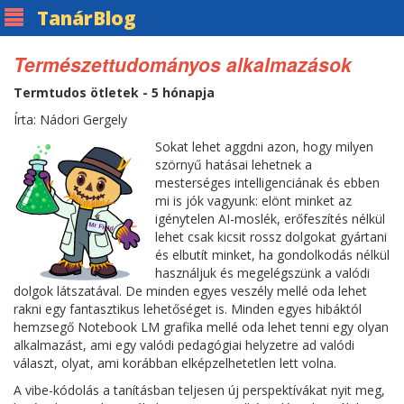
Tanár
Blog
Természettudományos alkalmazások
Termtudos ötletek - 5 hónapja
Írta: Nádori Gergely
Sokat lehet aggdni azon, hogy milyen
szörnyű hatásai lehetnek a
mesterséges intelligenciának és ebben
mi is jók vagyunk: elönt minket az
igénytelen AI-moslék, erőfeszítés nélkül
lehet csak kicsit rossz dolgokat gyártani
és elbutít minket, ha gondolkodás nélkül
használjuk és megelégszünk a valódi
dolgok látszatával. De minden egyes veszély mellé oda lehet
rakni egy fantasztikus lehetőséget is. Minden egyes hibáktól
hemzsegő Notebook LM grafika mellé oda lehet tenni egy olyan
alkalmazást, ami egy valódi pedagógiai helyzetre ad valódi
választ, olyat, ami korábban elképzelhetetlen lett volna.
A vibe-kódolás a tanításban teljesen új perspektívákat nyit meg,