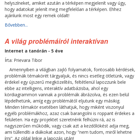
helyszíneket, amiket azután a térképen megjelenít vagy úgy,
hogy adatokat jelenít meg megfelelőan a térképen. Ehhez
ajánlunk most egy remek oldalt!
Bővebben...
A világ problémáiról interaktívan
Internet a tanórán - 5 éve
Írta: Prievara Tibor
Amennyiben a világban zajló folyamatok, fontosabb kérdések,
problémák témakörét tárgyaljuk, és nincs esetleg ötletünk, vagy
érdekel egy újszerű megközelítés, feltétlenül lapozzunk bele
ebbe az intelligens, interaktív adatbázisba, ahol egy
kördiagrammon vannak a problémák ábrázolva, és ezen belül
lépdelhetünk, amíg egy problémától eljutunk egy másikig.
Minden témakör esetében láthatjuk, hogy miként viszonyul
egyéb problémákhoz, azaz csak barangolni is roppant érdekes a
felületen. Ha egy projektet szeretnénk felhúzni rá, az is
nagyszerűen működik, vagy csak azt a kezdőlökést adja meg,
ami túllendíti a diákokat azon, hogy "nem tudom, miről lehetne
írni". Az oldal linkje a lapozás után!