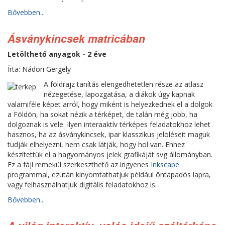
Bővebben...
Ásványkincsek matricában
Letölthető anyagok - 2 éve
Írta: Nádori Gergely
A földrajz tanítás elengedhetetlen része az atlasz
nézegetése, lapozgatása, a diákok úgy kapnak
valamiféle képet arról, hogy miként is helyezkednek el a dolgok
a Földön, ha sokat nézik a térképet, de talán még jobb, ha
dolgoznak is vele. Ilyen interaaktív térképes feladatokhoz lehet
hasznos, ha az ásványkincsek, ipar klasszikus jelöléseit maguk
tudják elhelyezni, nem csak látják, hogy hol van. Ehhez
készítettük el a hagyományos jelek grafikáját svg állományban.
Ez a fájl remekül szerkeszthető az ingyenes
Inkscape
programmal, ezután kinyomtathatjuk például öntapadós lapra,
vagy felhasználhatjuk digitális feladatokhoz is.
Bővebben...