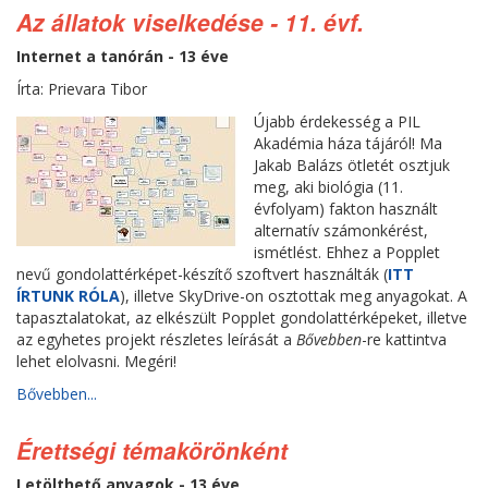
Az állatok viselkedése - 11. évf.
Internet a tanórán - 13 éve
Írta: Prievara Tibor
Újabb érdekesség a PIL
Akadémia háza tájáról! Ma
Jakab Balázs ötletét osztjuk
meg, aki biológia (11.
évfolyam) fakton használt
alternatív számonkérést,
ismétlést. Ehhez a Popplet
nevű gondolattérképet-készítő szoftvert használták (
ITT
ÍRTUNK RÓLA
), illetve SkyDrive-on osztottak meg anyagokat. A
tapasztalatokat, az elkészült Popplet gondolattérképeket, illetve
az egyhetes projekt részletes leírását a
Bővebben
-re kattintva
lehet elolvasni. Megéri!
Bővebben...
Érettségi témakörönként
Letölthető anyagok - 13 éve