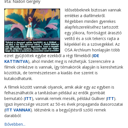
Írta: Nádori Gergely
Idősebbeknek biztosan vannak
emlékei a diafilmekről.
Régebben minden gyerekes
alapfelszereléséhez tartozott
egy jókora, forróságot árasztó
vetítő és a sok tekercs rajta a
képekkel és a szövegekkel. Az
OSA Archívum honlapján több
ezret gyűjtöttek egybe ezekből a régi filmekből (
IDE
KATTINTVA
), ahol mindet meg is nézhetjük. Szerencsére a
filmek címkézve is vannak, így témakörök alapján is kereshetünk
közöttük, de természetesen a kiadás éve szerint is
kutakodhatunk.
A filmek között vannak olyanok, amik akár egy az egyben is
felhasználhatók a tanításban például az erdők gombáit
bemutató (
ITT
), vannak remek mesék, például Gulliver (
ITT
).
Igazi ínyencsége viszont az 50-es évek propaganda diasorozatai
(
ITT VANNAK
). Idéznénk is a begyűjtésről szóló remek
darabból:
Bővebben...