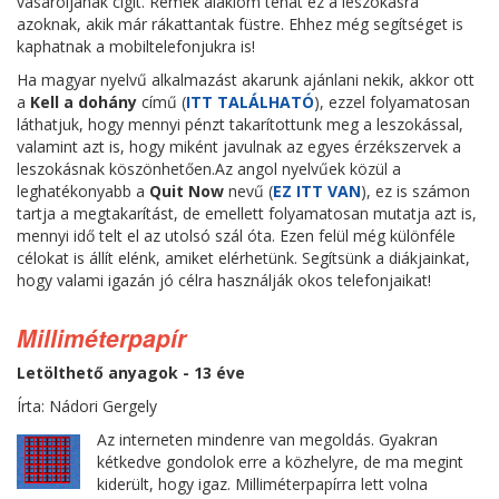
vásároljanak cigit. Remek alaklom tehát ez a leszokásra
azoknak, akik már rákattantak füstre. Ehhez még segítséget is
kaphatnak a mobiltelefonjukra is!
Ha magyar nyelvű alkalmazást akarunk ajánlani nekik, akkor ott
a
Kell a dohány
című (
ITT TALÁLHATÓ
), ezzel folyamatosan
láthatjuk, hogy mennyi pénzt takarítottunk meg a leszokással,
valamint azt is, hogy miként javulnak az egyes érzékszervek a
leszokásnak köszönhetően.Az angol nyelvűek közül a
leghatékonyabb a
Quit Now
nevű (
EZ ITT VAN
), ez is számon
tartja a megtakarítást, de emellett folyamatosan mutatja azt is,
mennyi idő telt el az utolsó szál óta. Ezen felül még különféle
célokat is állít elénk, amiket elérhetünk. Segítsünk a diákjainkat,
hogy valami igazán jó célra használják okos telefonjaikat!
Milliméterpapír
Letölthető anyagok - 13 éve
Írta: Nádori Gergely
Az interneten mindenre van megoldás. Gyakran
kétkedve gondolok erre a közhelyre, de ma megint
kiderült, hogy igaz. Milliméterpapírra lett volna