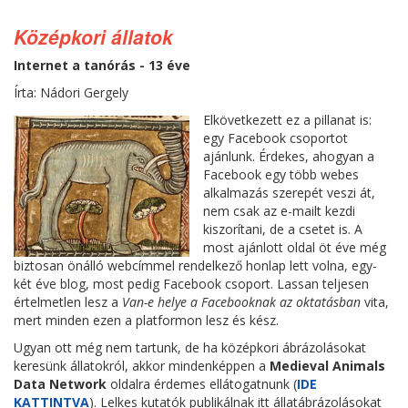
Középkori állatok
Internet a tanórás - 13 éve
Írta: Nádori Gergely
Elkövetkezett ez a pillanat is:
egy Facebook csoportot
ajánlunk. Érdekes, ahogyan a
Facebook egy több webes
alkalmazás szerepét veszi át,
nem csak az e-mailt kezdi
kiszorítani, de a csetet is. A
most ajánlott oldal öt éve még
biztosan önálló webcímmel rendelkező honlap lett volna, egy-
két éve blog, most pedig Facebook csoport. Lassan teljesen
értelmetlen lesz a
Van-e helye a Facebooknak az oktatásban
vita,
mert minden ezen a platformon lesz és kész.
Ugyan ott még nem tartunk, de ha középkori ábrázolásokat
keresünk állatokról, akkor mindenképpen a
Medieval Animals
Data Network
oldalra érdemes ellátogatnunk (
IDE
KATTINTVA
). Lelkes kutatók publikálnak itt állatábrázolásokat