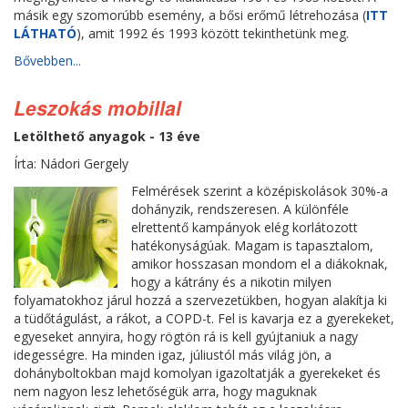
másik egy szomorúbb esemény, a bősi erőmű létrehozása (
ITT
LÁTHATÓ
), amit 1992 és 1993 között tekinthetünk meg.
Bővebben...
Leszokás mobillal
Letölthető anyagok - 13 éve
Írta: Nádori Gergely
Felmérések szerint a középiskolások 30%-a
dohányzik, rendszeresen. A különféle
elrettentő kampányok elég korlátozott
hatékonyságúak. Magam is tapasztalom,
amikor hosszasan mondom el a diákoknak,
hogy a kátrány és a nikotin milyen
folyamatokhoz járul hozzá a szervezetükben, hogyan alakítja ki
a tüdőtágulást, a rákot, a COPD-t. Fel is kavarja ez a gyerekeket,
egyeseket annyira, hogy rögtön rá is kell gyújtaniuk a nagy
idegességre. Ha minden igaz, júliustól más világ jön, a
dohányboltokban majd komolyan igazoltatják a gyerekeket és
nem nagyon lesz lehetőségük arra, hogy maguknak