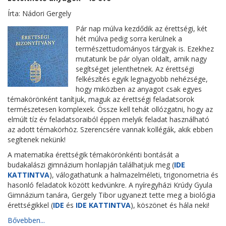
Írta: Nádori Gergely
Pár nap múlva kezdődik az érettségi, két
hét múlva pedig sorra kerülnek a
természettudományos tárgyak is. Ezekhez
mutatunk be pár olyan oldalt, amik nagy
segítséget jelenthetnek. Az érettségi
felkészítés egyik legnagyobb nehézsége,
hogy miközben az anyagot csak egyes
témakörönként tanítjuk, maguk az érettségi feladatsorok
természetesen komplexek. Össze kell tehát ollózgatni, hogy az
elmúlt tíz év feladatsoraiból éppen melyik feladat használható
az adott témakörhöz. Szerencsére vannak kollégák, akik ebben
segítenek nekünk!
A matematika érettségik témakörönkénti bontását a
budakalászi gimnázium honlapján találhatjuk meg (
IDE
KATTINTVA
), válogathatunk a halmazelméleti, trigonometria és
hasonló feladatok között kedvünkre. A nyíregyházi Krúdy Gyula
Gimnázium tanára, Gergely Tibor ugyanezt tette meg a biológia
érettségikkel (
IDE
és
IDE KATTINTVA
), köszönet és hála neki!
Bővebben...