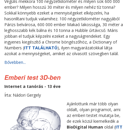
Végülis mekkora 100 négyzetkilométer és milyen sok 600 000
ember? Milyen hosszú 30 méter és milyen nehéz tíz tonna?
Sokkal könnyebb ezeket a mennyiségeket elképzelni, ha
hasonlítani tudjuk valamihez. 100 négyzetkilométer nagyjából
Párizs belvárosa, 600 000 ember Makaó lakossága, 30 méter a
leghosszabb kék bálna és 10 tonna a Hubble űrtávcső. Máris
jobban el tudjuk képzelni ezeket a nagyságrendeket. Egy
ingyenes kiegészítő a Chrome böngészőhöz, a Dictionary of
Numbers (
ITT TALÁLHATÓ
), ilyen magyarázatokkal látja
azokat a mennyiségeket, amiket az olvasott szövegben talál.
Bővebben...
Emberi test 3D-ben
Internet a tanórás - 13 éve
Írta: Nádori Gergely
Ajánlottunk már több olyan
oldalt, olyan programot, ami
az emberi testet mutatja be,
de ezek közül kiemelkedik a
BioDigital Human
oldal (
ITT