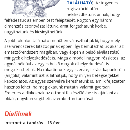
TALÁLHATÓ
). Az ingyenes
regisztráció után
nekikezdhetünk annak, hogy
felfedezzük az emberi test felépítését. Rögtön egy három
dimenziós csontvázat látunk, amit forgathatunk körbe,
nagyíthatunk és kicsinyíthetünk.
A jobb oldalon található menüben választhatjuk ki, hogy mely
szervrendszerek látszódjanak éppen. Így bemutathatjuk akár az
emésztőrendszert magában, vagy éppen a belső elválasztású
mirigyek elhelyezkedését is. Maga a modell nagyon részletes, az
agynál például az egyes belső magok elhelyezkedését is
megtekinthetjük. Ha rákattintunk egy szervre, leírást kapunk róla
(angolul) valamint azt is láthatjuk, hogy milyen betegségekkel
kapcsolatos. Az egyes szervekre kereshetünk is, ami kifejezetten
hasznos lehet, ha meg akarunk mutatni valamit gyorsan.
Érdemes a diákoknak az otthoni felkészüléshez is ajánlani az
oldalt, nagyban segítheti az embertan tanulását.
Diafilmek
Internet a tanórás - 13 éve