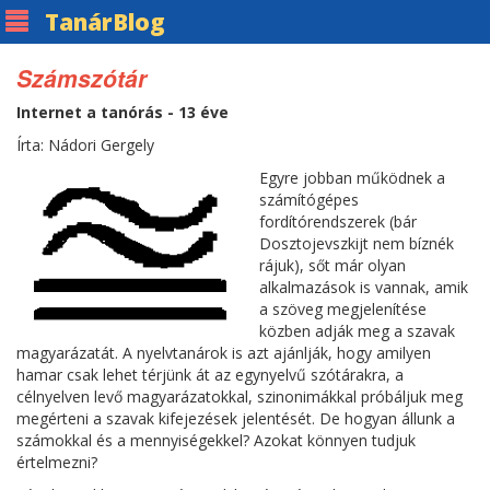
Tanár
Blog
Számszótár
Internet a tanórás - 13 éve
Írta: Nádori Gergely
Egyre jobban működnek a
számítógépes
fordítórendszerek (bár
Dosztojevszkijt nem bíznék
rájuk), sőt már olyan
alkalmazások is vannak, amik
a szöveg megjelenítése
közben adják meg a szavak
magyarázatát. A nyelvtanárok is azt ajánlják, hogy amilyen
hamar csak lehet térjünk át az egynyelvű szótárakra, a
célnyelven levő magyarázatokkal, szinonimákkal próbáljuk meg
megérteni a szavak kifejezések jelentését. De hogyan állunk a
számokkal és a mennyiségekkel? Azokat könnyen tudjuk
értelmezni?