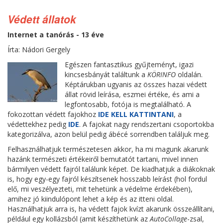
Védett állatok
Internet a tanórás - 13 éve
Írta: Nádori Gergely
Egészen fantasztikus gyűjteményt, igazi
kincsesbányát találtunk a
KÖRINFO
oldalán.
Képtárukban ugyanis az összes hazai védett
állat rövid leírása, eszmei értéke, és ami a
legfontosabb, fotója is megtalálható. A
fokozottan védett fajokhoz
IDE KELL KATTINTANI
, a
védettekhez pedig
IDE
. A fajokat nagy rendszertani csoportokba
kategorizálva, azon belül pedig ábécé sorrendben találjuk meg.
Felhasználhatjuk természetesen akkor, ha mi magunk akarunk
hazánk természeti értékeiről bemutatót tartani, mivel innen
bármilyen védett fajról találunk képet. De kiadhatjuk a diákoknak
is, hogy egy-egy fajról készítsenek hosszabb leírást (hol fordul
elő, mi veszélyezteti, mit tehetünk a védelme érdekében),
amihez jó kiindulópont lehet a kép és az itteni oldal.
Használhatjuk arra is, ha védett fajok kvízt akarunk összeállítani,
például egy kollázsból (amit készíthetünk az
AutoCollage
-zsal,