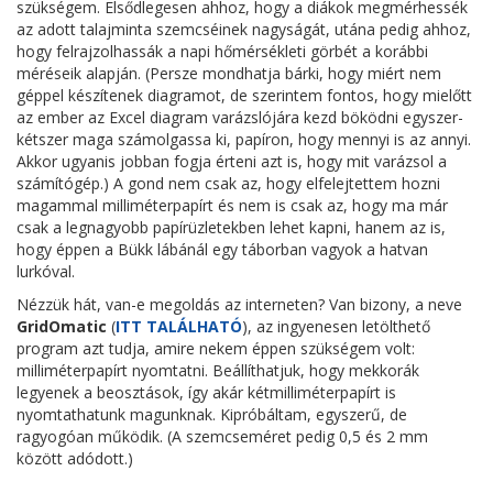
szükségem. Elsődlegesen ahhoz, hogy a diákok megmérhessék
az adott talajminta szemcséinek nagyságát, utána pedig ahhoz,
hogy felrajzolhassák a napi hőmérsékleti görbét a korábbi
méréseik alapján. (Persze mondhatja bárki, hogy miért nem
géppel készítenek diagramot, de szerintem fontos, hogy mielőtt
az ember az Excel diagram varázslójára kezd böködni egyszer-
kétszer maga számolgassa ki, papíron, hogy mennyi is az annyi.
Akkor ugyanis jobban fogja érteni azt is, hogy mit varázsol a
számítógép.) A gond nem csak az, hogy elfelejtettem hozni
magammal milliméterpapírt és nem is csak az, hogy ma már
csak a legnagyobb papírüzletekben lehet kapni, hanem az is,
hogy éppen a Bükk lábánál egy táborban vagyok a hatvan
lurkóval.
Nézzük hát, van-e megoldás az interneten? Van bizony, a neve
GridOmatic
(
ITT TALÁLHATÓ
), az ingyenesen letölthető
program azt tudja, amire nekem éppen szükségem volt:
milliméterpapírt nyomtatni. Beállíthatjuk, hogy mekkorák
legyenek a beosztások, így akár kétmilliméterpapírt is
nyomtathatunk magunknak. Kipróbáltam, egyszerű, de
ragyogóan működik. (A szemcseméret pedig 0,5 és 2 mm
között adódott.)