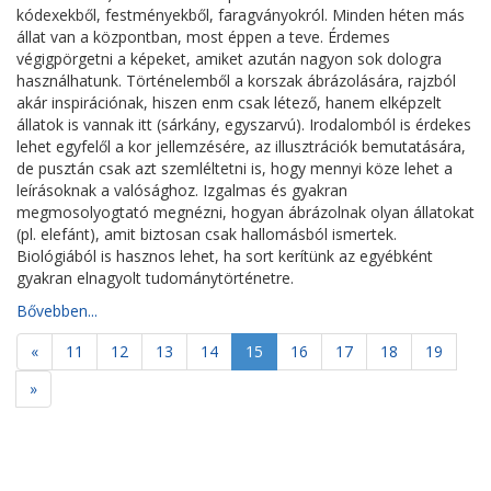
kódexekből, festményekből, faragványokról. Minden héten más
állat van a központban, most éppen a teve. Érdemes
végigpörgetni a képeket, amiket azután nagyon sok dologra
használhatunk. Történelemből a korszak ábrázolására, rajzból
akár inspirációnak, hiszen enm csak létező, hanem elképzelt
állatok is vannak itt (sárkány, egyszarvú). Irodalomból is érdekes
lehet egyfelől a kor jellemzésére, az illusztrációk bemutatására,
de pusztán csak azt szemléltetni is, hogy mennyi köze lehet a
leírásoknak a valósághoz. Izgalmas és gyakran
megmosolyogtató megnézni, hogyan ábrázolnak olyan állatokat
(pl. elefánt), amit biztosan csak hallomásból ismertek.
Biológiából is hasznos lehet, ha sort kerítünk az egyébként
gyakran elnagyolt tudománytörténetre.
Bővebben...
«
11
12
13
14
15
16
17
18
19
»