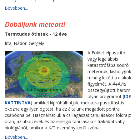
Bővebben...
Dobáljunk meteort!
Termtudos ötletek - 12 éve
Írta: Nádori Gergely
A Földet elpusztító
vagy legalábbis
katasztrófába sodró
meteorok, kisbolygók
mindig leköti a diákok
figyelmét. A
444.hu
összegyűjtött három
olyan programot (
IDE
KATTINTVA
) amikkel kipróbálhatjuk, mekkora pusztítást is
okozna egy ilyen égitest, ha az általunk megadott pontra
csapódna be. Használhatjuk a csillagászat tanulásakor földrajz
órán, az ütközések és az energia tanulásakor fizikából vaby
biológiából, amikor a K/T esemény kerül szóba.
Bővebben...