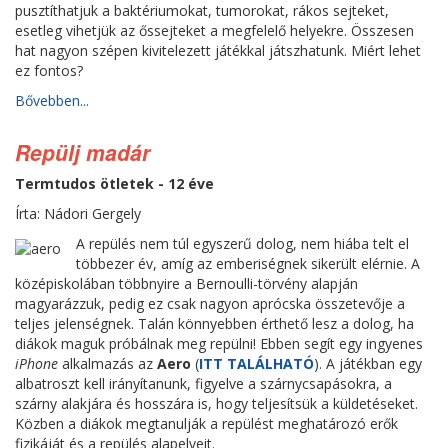
pusztíthatjuk a baktériumokat, tumorokat, rákos sejteket,
esetleg vihetjük az őssejteket a megfelelő helyekre. Összesen
hat nagyon szépen kivitelezett játékkal játszhatunk. Miért lehet
ez fontos?
Bővebben...
Repülj madár
Termtudos ötletek - 12 éve
Írta: Nádori Gergely
A repülés nem túl egyszerű dolog, nem hiába telt el
többezer év, amíg az emberiségnek sikerült elérnie. A
középiskolában többnyire a Bernoulli-törvény alapján
magyarázzuk, pedig ez csak nagyon aprócska összetevője a
teljes jelenségnek. Talán könnyebben érthető lesz a dolog, ha
diákok maguk próbálnak meg repülni! Ebben segít egy ingyenes
iPhone
alkalmazás az
Aero
(
ITT TALÁLHATÓ
). A játékban egy
albatroszt kell irányítanunk, figyelve a szárnycsapásokra, a
szárny alakjára és hosszára is, hogy teljesítsük a küldetéseket.
Közben a diákok megtanulják a repülést meghatározó erők
fizikáját és a repülés alapelveit.