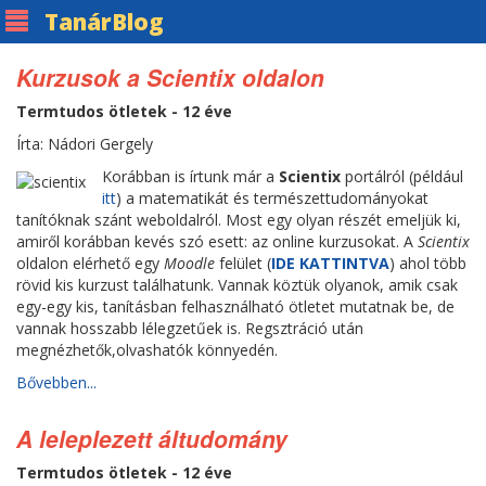
Tanár
Blog
Kurzusok a Scientix oldalon
Termtudos ötletek - 12 éve
Írta: Nádori Gergely
Korábban is írtunk már a
Scientix
portálról (például
itt
) a matematikát és természettudományokat
tanítóknak szánt weboldalról. Most egy olyan részét emeljük ki,
amiről korábban kevés szó esett: az online kurzusokat. A
Scientix
oldalon elérhető egy
Moodle
felület (
IDE KATTINTVA
) ahol több
rövid kis kurzust találhatunk. Vannak köztük olyanok, amik csak
egy-egy kis, tanításban felhasználható ötletet mutatnak be, de
vannak hosszabb lélegzetűek is. Regsztráció után
megnézhetők,olvashatók könnyedén.
Bővebben...
A leleplezett áltudomány
Termtudos ötletek - 12 éve