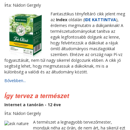
Írta: Nádori Gergely
Fantasztikus tényfeltáró cikk jelent meg
az
Index
oldalán (
IDE KATTINTVA
),
érdemes megmutatni a diákjainknak! A
természetudományokat tanítva az
egyik legfontosabb dolgunk az lenne,
hogy felvértezzük a diákokat a rájuk
ömlő áltudományos maszlagokkal
szemben. Elnézve az ország napi Pí-vz
fogyasztását, nem túl nagy sikerrel dolgozunk ebben. A cikk jó
segítség lehet, hogy megmutassuk a diákoknak, mi is a
különbség a valódi és az áltudomány között.
Bővebben...
Így tervez a természet
Internet a tanórán - 12 éve
Írta: Nádori Gergely
A természet a legnagyobb tervezőmester,
mondjuk néha az órán, de nem árt, ha sikerül ezt