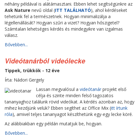
néhány példával is alátámasztani. Ebben lehet segítségünkre az
Ask Nature
nevű oldal (
ITT TALÁLHATÓ
), ahol kérdéseket
tehetünk fel a természetnek. Hogyan minimalizálja a
légellenállását? Hogyan szűri a vizet? Hogyan hőszigetel?
Számtalan lehetséges kérdés és mindegyikre van izgalmas
válasz.
Bővebben...
Videótanárból videólecke
Tippek, trükkök - 12 éve
Írta: Nádori Gergely
Lassan megvalósul a
videótanár
projekt első
célja és szinte minden felső tagozatos
tananyaghoz találunk rövid videókat. A kérdés azonban az, hogy
mihez kezdjünk velük? Ebben segíthet az Office Mix (
itt írtunk
róla
), amivel teljes tananyagot készíthetünk egy-egy lecke köré.
Az alábbiakban egy példán mutatjuk be, hogyan.
Bővebben...