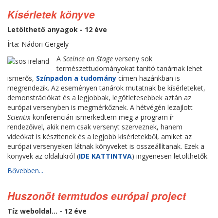
Kísérletek könyve
Letölthető anyagok - 12 éve
Írta: Nádori Gergely
A
Sceince on Stage
verseny sok
természettudományokat tanító tanárnak lehet
ismerős,
Színpadon a tudomány
címen hazánkban is
megrendezik. Az eseményen tanárok mutatnak be kísérleteket,
demonstrációkat és a legjobbak, legötletesebbek aztán az
európai versenyben is megmérkőznek. A hétvégén lezajlott
Scientix
konferencián ismerkedtem meg a program ír
rendezőivel, akik nem csak versenyt szerveznek, hanem
videókat is készítenek és a legjobb kísérletekből, amiket az
európai versenyeken látnak könyveket is összeállítanak. Ezek a
könyvek az oldalukról (
IDE KATTINTVA
) ingyenesen letölthetők.
Bővebben...
Huszonöt termtudos európai project
Tíz weboldal... - 12 éve