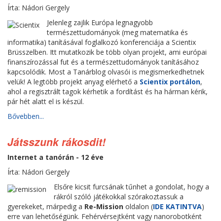
Írta: Nádori Gergely
Jelenleg zajlik Európa legnagyobb
természettudományok (meg matematika és
informatika) tanításával foglalkozó konferenciája a Scientix
Brüsszelben. Itt mutatkozik be több olyan projekt, ami európai
finanszírozással fut és a természettudományok tanításához
kapcsolódik. Most a Tanárblog olvasói is megismerkedhetnek
velük! A legtöbb projekt anyag elérhető a
Scientix portálon
,
ahol a regisztrált tagok kérhetik a fordítást és ha hárman kérik,
pár hét alatt el is készül.
Bővebben...
Játsszunk rákosdit!
Internet a tanórán - 12 éve
Írta: Nádori Gergely
Elsőre kicsit furcsának tűnhet a gondolat, hogy a
rákról szóló játékokkal szórakoztassuk a
gyerekeket, márpedig a
Re-Mission
oldalon (
IDE KATINTVA
)
erre van lehetőségünk. Fehérvérsejtként vagy nanorobotként