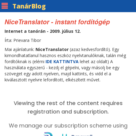
Tanár
Blog
NiceTranslator - instant fordítógép
Internet a tanórán - 2009. július 12.
Írta: Prievara Tibor
Mai ajánlatunk:
NiceTranslator
(azaz kedvesfordító). Egy
kimondhatatlanul hasznos eszköz nyelvtanulóknak, talán még
fordítóknak is (elérni
IDE KATTINTVA
lehet az oldalt) A
használata egyszerű - kezdj el gépelni, vagy másolj be egy
szöveget egy adott nyelven, majd kattints, és vidd el a
kiválasztott nyelvre lefordított, elkészített művet.