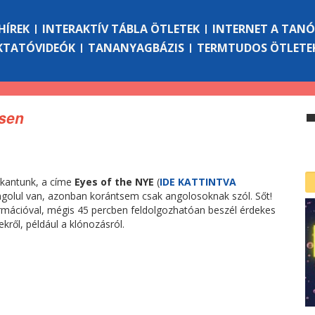
HÍREK
INTERAKTÍV TÁBLA ÖTLETEK
INTERNET A TAN
KTATÓVIDEÓK
TANANYAGBÁZIS
TERMTUDOS ÖTLETE
esen
ukkantunk, a címe
Eyes of the NYE
(
IDE KATTINTVA
angolul van, azonban korántsem csak angolosoknak szól. Sőt!
rmációval, mégis 45 percben feldolgozhatóan beszél érdekes
ről, például a klónozásról.