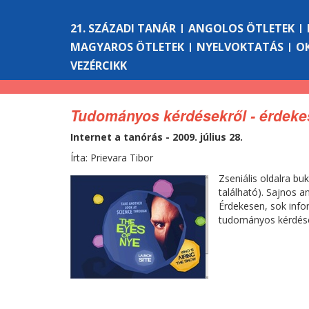
21. SZÁZADI TANÁR
ANGOLOS ÖTLETEK
MAGYAROS ÖTLETEK
NYELVOKTATÁS
O
VEZÉRCIKK
Tudományos kérdésekről - érdek
Internet a tanórás - 2009. július 28.
Írta: Prievara Tibor
Zseniális oldalra b
található). Sajnos 
Érdekesen, sok info
tudományos kérdések