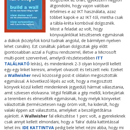
átgondolni, hogy vajon valóban
értelmes-e az IKT használata, azaz
többet kapok-e az IKT-tól, mintha csak
a tábla-kréta kombóval dolgoznék.
Most a feladat az volt, hogy
könyvajánlókat készítsenek egymásnak
a diákok (középfok körül tudnak angolul, de bármilyen nyelven
lehet csinálni). Ezt csináltuk: párban dolgoztak gép előtt
(pontosabban azzal a Fujitsu rendszerrel, illetve a Microsoft
multi-point szerverével, amelyről részletesebben
ITT
TALÁLHATÓ
leírás), és mindenkinek 2-3 olyan könyvről kellett
egy-egy linket keresni, amelyet olvasott és tetszett neki. Ezeket
a
Wallwisher
nevű közösségi post-it oldalon megosztották
egymással. A következő lépés az volt, hogy a megosztott
könyvek közül kellett mindenkinek (egyedül) hármat választania,
amit szívesen elolvasna. Végül felálltak a gép mellől, körbejártak
a teremben és elmesélték egymásnak, hogy melyik könyveket
válaztották (természetesen nagy öröm volt, ha kiderült, hogy
valaki éppen azt választotta, amelyiket a beszélgetőtársa
ajánlott. A
Wallwisher
fal elkészítése 1 perc volt, a gyerekeknek
csak annyit kellett elmondani, hogy a 'falra' dubla kattintással
lehet írni.
IDE KATTINTVA
pedig bele lehet nézni abba, hogy mi