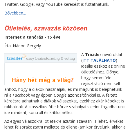
Twitter, Google, vagy YouTube keresést is futtathatunk.
Bővebben...
Ötletelés, szavazás közösen
Internet a tanórás - 15 éve
Írta: Nádori Gergely
A
Tricider
nevű oldal
(
ITT TALÁLHATÓ
)
ideális eszköz az online
ötleteléshez. Előnye,
hogy semmiféle
regisztráció nem kell
ahhoz, hogy a diákok használják, és mi magunk is beléphetünk
rá a
Facebook
vagy éppen
Google
azonosítónkkal is. A feltett
kérdésre adhatnak a diákok válaszokat, ezekhez akár képeket is
rakhatnak. A klasszikus ötletbörze szabályai szerint fogadhatunk
ide mindent, kontroll és kritika nélkül.
Az egyes válaszokra, ötletekre azután szavazni is lehet, érveket
lehet felsorakoztatni mellette és ellene (amikor érvelünk, akkor a