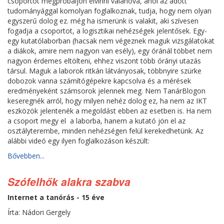
csoportot megpróbáljon elvinni valahová, ahol az adott
tudományággal komolyan foglalkoznak, tudja, hogy nem olyan
egyszerű dolog ez. még ha ismerünk is valakit, aki szívesen
fogadja a csoportot, a logisztikai nehézségek jelentősek. Egy-
egy kutatólaborban (hacsak nem végeznek maguk vizsgálatokat
a diákok, amire nem nagyon van esély), egy óránál többet nem
nagyon érdemes eltölteni, ehhez viszont több órányi utazás
társul. Maguk a laborok ritkán látványosak, többnyire szürke
dobozok vanna számítógépekre kapcsolva és a mérések
eredményeként számsorok jelennek meg. Nem TanárBlogon
keseregnék arról, hogy milyen nehéz dolog ez, ha nem az IKT
eszközök jelentenék a megoldást ebben az esetben is. Ha nem
a csoport megy el a laborba, hanem a kutató jön el az
osztályterembe, minden nehézségen felül kerekedhetünk. Az
alábbi videó egy ilyen foglalkozáson készült:
Bővebben...
Szófelhők alakra szabva
Internet a tanórás - 15 éve
Írta: Nádori Gergely