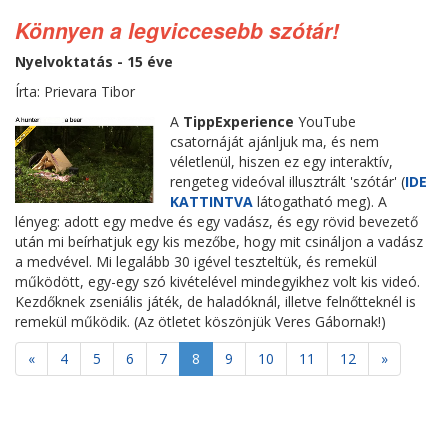
Könnyen a legviccesebb szótár!
Nyelvoktatás - 15 éve
Írta: Prievara Tibor
A
TippExperience
YouTube
csatornáját ajánljuk ma, és nem
véletlenül, hiszen ez egy interaktív,
rengeteg videóval illusztrált 'szótár' (
IDE
KATTINTVA
látogatható meg). A
lényeg: adott egy medve és egy vadász, és egy rövid bevezető
után mi beírhatjuk egy kis mezőbe, hogy mit csináljon a vadász
a medvével. Mi legalább 30 igével teszteltük, és remekül
működött, egy-egy szó kivételével mindegyikhez volt kis videó.
Kezdőknek zseniális játék, de haladóknál, illetve felnőtteknél is
remekül működik. (Az ötletet köszönjük Veres Gábornak!)
«
4
5
6
7
8
9
10
11
12
»