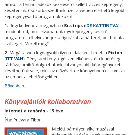
amikor a fémhulladékok kezeléséről kellett vicces képregényt
készíteniük. Csokorba szedtünk tízet a weben elérhető legjobb
képregénygyártó programok közül:
1.
Régi kedvenc a megbízható
Bitstrips
(
IDE KATTINTVA
),
mindent tud, amit elvárhatunk egy képregény készítő
programtól, elhelyezhetjük a figurákat, a hátteret, beírhatjuk a
szöveget. Mi kell még?
2.
Magát a web legnagyobb ilyen oldalaként hirdeti a
Pixton
(
ITT VAN
). Tény, ami tény, egészen elképesztő a lehetőseg
tárháza, amiből dolgozhatunk, látványosabb képregényeket
készíthetünk vele, mint az előzővel, de könnyebben el is veszik
az ember a lehetőségekben.
Bővebben...
Könyvajánlók kollaboratívan
Internet a tanórán - 15 éve
Írta: Prievara Tibor
Mielőtt bármilyen alkalmazással
dolgoznék az órán, igyekszem nagyon