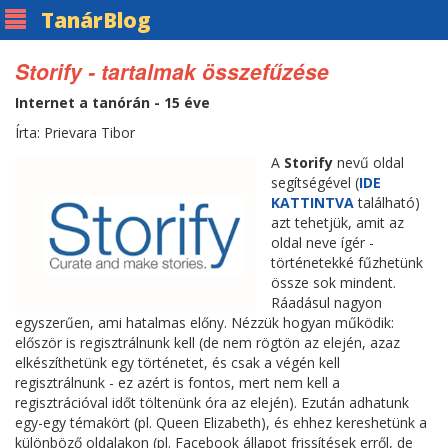
Tanár
Blog
Storify - tartalmak összefűzése
Internet a tanórán - 15 éve
Írta: Prievara Tibor
A
Storify
nevű oldal
segítségével (
IDE
KATTINTVA
található)
azt tehetjük, amit az
oldal neve ígér -
történetekké fűzhetünk
össze sok mindent.
Ráadásul nagyon
egyszerűen, ami hatalmas előny. Nézzük hogyan működik:
először is regisztrálnunk kell (de nem rögtön az elején, azaz
elkészíthetünk egy történetet, és csak a végén kell
regisztrálnunk - ez azért is fontos, mert nem kell a
regisztrációval időt töltenünk óra az elején). Ezután adhatunk
egy-egy témakört (pl. Queen Elizabeth), és ehhez kereshetünk a
különböző oldalakon (pl. Facebook állapot frissítések erről, de