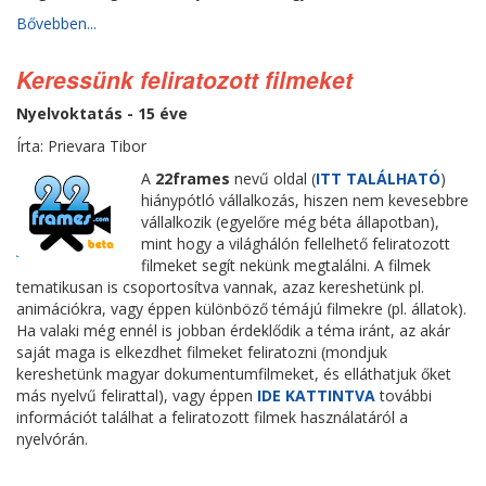
Bővebben...
Keressünk feliratozott filmeket
Nyelvoktatás - 15 éve
Írta: Prievara Tibor
A
22frames
nevű oldal (
ITT TALÁLHATÓ
)
hiánypótló vállalkozás, hiszen nem kevesebbre
vállalkozik (egyelőre még béta állapotban),
mint hogy a világhálón fellelhető feliratozott
filmeket segít nekünk megtalálni. A filmek
tematikusan is csoportosítva vannak, azaz kereshetünk pl.
animációkra, vagy éppen különböző témájú filmekre (pl. állatok).
Ha valaki még ennél is jobban érdeklődik a téma iránt, az akár
saját maga is elkezdhet filmeket feliratozni (mondjuk
kereshetünk magyar dokumentumfilmeket, és elláthatjuk őket
más nyelvű felirattal), vagy éppen
IDE KATTINTVA
további
információt találhat a feliratozott filmek használatáról a
nyelvórán.