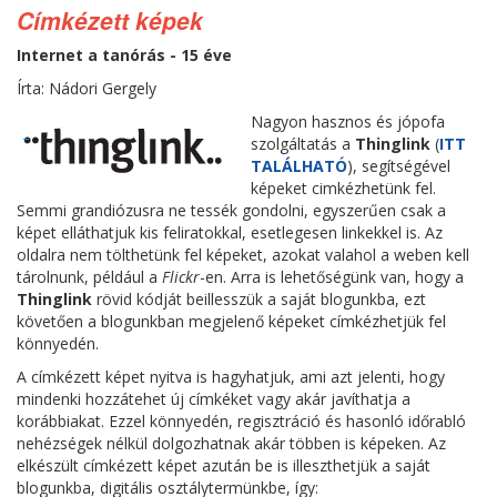
Címkézett képek
Internet a tanórás - 15 éve
Írta: Nádori Gergely
Nagyon hasznos és jópofa
szolgáltatás a
Thinglink
(
ITT
TALÁLHATÓ
), segítségével
képeket cimkézhetünk fel.
Semmi grandiózusra ne tessék gondolni, egyszerűen csak a
képet elláthatjuk kis feliratokkal, esetlegesen linkekkel is. Az
oldalra nem tölthetünk fel képeket, azokat valahol a weben kell
tárolnunk, például a
Flickr
-en. Arra is lehetőségünk van, hogy a
Thinglink
rövid kódját beillesszük a saját blogunkba, ezt
követően a blogunkban megjelenő képeket címkézhetjük fel
könnyedén.
A címkézett képet nyitva is hagyhatjuk, ami azt jelenti, hogy
mindenki hozzátehet új címkéket vagy akár javíthatja a
korábbiakat. Ezzel könnyedén, regisztráció és hasonló időrabló
nehézségek nélkül dolgozhatnak akár többen is képeken. Az
elkészült címkézett képet azután be is illeszthetjük a saját
blogunkba, digitális osztálytermünkbe, így: