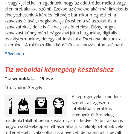
+ vagy - jellel kell megadnunk, hogy az adott ötlet mellett vagy
ellen próbálunk-e szólni). Ezekbe az érvekbe akár már linkeket is
elhelyezhetünk. A kérdés feltevője bármikor megnézheti a
szavazás állását, megkaphatja
Excel
ben a válaszokat és a
szavazatokat, de le is állíthatja az ötletelést. Előny, hogy a
szavazást könnyedén beágyazhatjuk a blogunkba, digitális
osztálytermünkbe, de egy kattintással a
Facebook
oldalunkra is
kikerülhet. A mi filozofikus kérdésünk a lapozás után található.
Bővebben...
Tíz weboldal képregény készítéshez
Tíz weboldal... - 15 éve
Írta: Nádori Gergely
A képregényeket mindenki
szereti, az egészen
intellektuális grafikus
regényektől Garfieldig
mindenki találhat bennük valamit, amit kedvel. A tanításban is
nagyon sokféleképpen felhasználhatjuk, feldolgozhatunk vele
történeteket, gyakorolhatjuk a nyelvet, de nálam az is bevált,