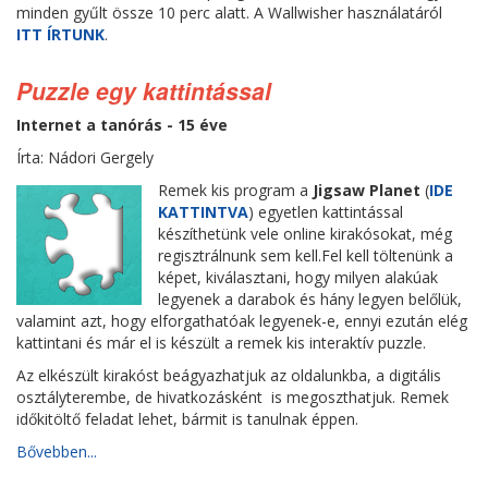
minden gyűlt össze 10 perc alatt. A Wallwisher használatáról
ITT ÍRTUNK
.
Puzzle egy kattintással
Internet a tanórás - 15 éve
Írta: Nádori Gergely
Remek kis program a
Jigsaw Planet
(
IDE
KATTINTVA
) egyetlen kattintással
készíthetünk vele online kirakósokat, még
regisztrálnunk sem kell.Fel kell töltenünk a
képet, kiválasztani, hogy milyen alakúak
legyenek a darabok és hány legyen belőlük,
valamint azt, hogy elforgathatóak legyenek-e, ennyi ezután elég
kattintani és már el is készült a remek kis interaktív puzzle.
Az elkészült kirakóst beágyazhatjuk az oldalunkba, a digitális
osztályterembe, de hivatkozásként is megoszthatjuk. Remek
időkitöltő feladat lehet, bármit is tanulnak éppen.
Bővebben...