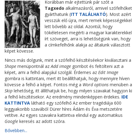
Korábban már ejtettünk pár szót a
Tagxedo
alkalmazásról, amivel szófelhőket
gyárthatunk (
ITT TALÁLHATÓ
). Most azért
vesszük elő újra, mert remek képességekkel
lett bővebb az oldal. Azontúl, hogy
tökéletesen megérti a magyar karakterekkel
írt szöveget, arra is lehetőségünk van, hogy
a címkefelhőnk alakja az általunk választott
képet kövesse.
Nincs más dolgunk, mint a szófelhő készítéséekor kiválasztani a
Shape
menüpontnál az
Add image
gombot és feltölteni azt a
képet, ami a felhő alapjául szolgál. Érdemes az
Edit Image
gombra is kattintani, mert itt beállíthatjuk, hogy mennyire híven
kövesse a felhő a képet. Fontos még a
Word options
menüben a
Skip
lehetőség, itt állíthatjuk be, hogy milyen szavakat hagyjon ki
a felhő készítésekor. Az eredmény mindenképpen érdekes.
IDE
KATTINTVA
látható egy szófelhő Az ember tragédiája 600
leggyakoribb szavából Dürer híres Ádám és Éva metszetére
vetítve. Az egyes szavakra kattintva elindul egy automatikus
Google
keresés az adott szóra.
Bővebben...