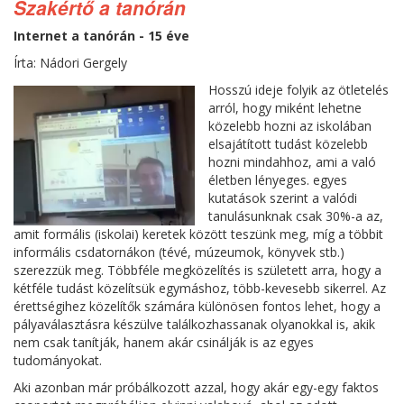
Szakértő a tanórán
Internet a tanórán - 15 éve
Írta: Nádori Gergely
Hosszú ideje folyik az ötletelés
arról, hogy miként lehetne
közelebb hozni az iskolában
elsajátított tudást közelebb
hozni mindahhoz, ami a való
életben lényeges. egyes
kutatások szerint a valódi
tanulásunknak csak 30%-a az,
amit formális (iskolai) keretek között teszünk meg, míg a többit
informális csdatornákon (tévé, múzeumok, könyvek stb.)
szerezzük meg. Többféle megközelítés is született arra, hogy a
kétféle tudást közelítsük egymáshoz, több-kevesebb sikerrel. Az
érettségihez közelítők számára különösen fontos lehet, hogy a
pályaválasztásra készülve találkozhassanak olyanokkal is, akik
nem csak tanítják, hanem akár csinálják is az egyes
tudományokat.
Aki azonban már próbálkozott azzal, hogy akár egy-egy faktos