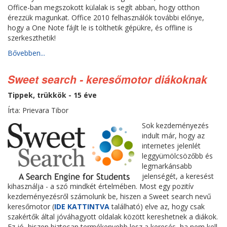
Office-ban megszokott külalak is segít abban, hogy otthon
érezzük magunkat. Office 2010 felhasználók további előnye,
hogy a One Note fájlt le is tölthetik gépükre, és offline is
szerkeszthetik!
Bővebben...
Sweet search - keresőmotor diákoknak
Tippek, trükkök - 15 éve
Írta: Prievara Tibor
Sok kezdeményezés
indult már, hogy az
internetes jelenlét
leggyümölcsözőbb és
legmarkánsabb
jelenségét, a keresést
kihasználja - a szó mindkét értelmében. Most egy pozitív
kezdeményezésről számolunk be, hiszen a Sweet search nevű
keresőmotor (
IDE KATTINTVA
található) elve az, hogy csak
szakértők által jóváhagyott oldalak között kereshetnek a diákok.
Ez jó, hiszen biztosan termékenyebb lesz a keresés, ha nem kell