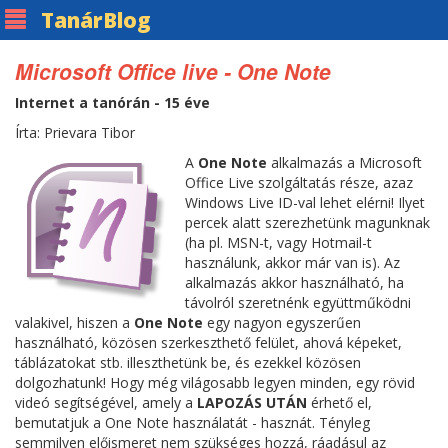
Tanár
Blog
Microsoft Office live - One Note
Internet a tanórán - 15 éve
Írta: Prievara Tibor
A
One Note
alkalmazás a Microsoft
Office Live szolgáltatás része, azaz
Windows Live ID-val lehet elérni! Ilyet
percek alatt szerezhetünk magunknak
(ha pl. MSN-t, vagy Hotmail-t
használunk, akkor már van is). Az
alkalmazás akkor használható, ha
távolról szeretnénk együttműködni
valakivel, hiszen a
One Note
egy nagyon egyszerűen
használható, közösen szerkeszthető felület, ahová képeket,
táblázatokat stb. illeszthetünk be, és ezekkel közösen
dolgozhatunk! Hogy még világosabb legyen minden, egy rövid
videó segítségével, amely a
LAPOZÁS UTÁN
érhető el,
bemutatjuk a One Note használatát - hasznát. Tényleg
semmilyen előismeret nem szükséges hozzá, ráadásul az