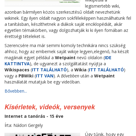
legismertebb wiki,
azonban bármilyen közös szerkesztésű oldalt nevezhetünk
wikinek. Egy ilyen oldalt nagyon sokféleképpen használhatunk fel
a tanításban, készíthetnek a diákok saját enciklopédiát, akár
egyetlen témakörben, vagy dolgozhatják ki ki ilyen fomában az
érettségi tételeket is.
Szerencsére ma már semmi komoly technikára nincs szükség
ahhoz, hogy az embernek saját wikije legyen,elegenő, ha készít
magának egyet például a
Wetpaint
nevű oldalon (
IDE
KATTINTVA
), de ugyanezt a szolgáltatást nyújtja a
Wikispaces
(
ITT TALÁLHATÓ
), a
Wikia
(
ITT TALÁLHATÓ
)
vagy a
PBWiki
(
ITT VAN
). A
Bővebben
után a
Wetpaint
használatát mutatjuk be egy videóban.
Bővebben...
Kísérletek, videók, versenyek
Internet a tanórás - 15 éve
Írta: Nádori Gergely
Úgy tűnik, hogy egy