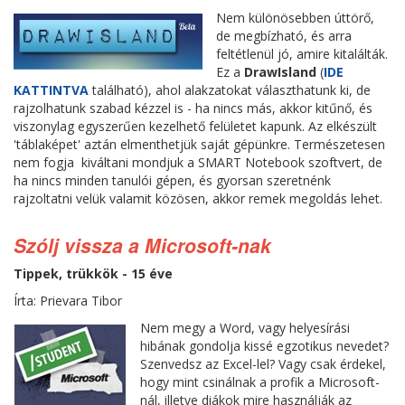
Nem különösebben úttörő,
de megbízható, és arra
feltétlenül jó, amire kitalálták.
Ez a
DrawIsland
(
IDE
KATTINTVA
található), ahol alakzatokat választhatunk ki, de
rajzolhatunk szabad kézzel is - ha nincs más, akkor kitűnő, és
viszonylag egyszerűen kezelhető felületet kapunk. Az elkészült
'táblaképet' aztán elmenthetjük saját gépünkre. Természetesen
nem fogja kiváltani mondjuk a SMART Notebook szoftvert, de
ha nincs minden tanulói gépen, és gyorsan szeretnénk
rajzoltatni velük valamit közösen, akkor remek megoldás lehet.
Szólj vissza a Microsoft-nak
Tippek, trükkök - 15 éve
Írta: Prievara Tibor
Nem megy a Word, vagy helyesírási
hibának gondolja kissé egzotikus nevedet?
Szenvedsz az Excel-lel? Vagy csak érdekel,
hogy mint csinálnak a profik a Microsoft-
nál, illetve diákok mire használják az