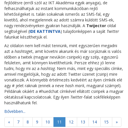
fejlődésre (erről szól az IKT Akadémia egyik anyaga), de
felhasználhatjuk az instant kommunikációban rejlő
lehetőségeket is. talán sokaknak ismerős az SMS-fal, egy
kivetítő, ahol megjelennek az adott számra küldött SMS-ek,
nagy rendezvényeken gyakran használják. A
Twijector
oldal
segítségével (
IDE KATTINTVA
) tulajdonképpen a saját
Twitter
falunkat készíthetjük el.
Az oldalon nem kell mást tennünk, mint egyszerűen megadni
azt a
hashtag
et, amit követni akarunk és már sorjáznak is valós
időben a twitek (magyar nevükön csiripek) egy szép, egyszerű
felületen, amit könnyen kivetíthetünk. Persze ehhez jó lenne
tudni, hogy mi az a
hashtag
. Nem más, mint egy speciális címke,
amivel megjelöljük, hogy az adott Twitter üzenet (csirip) mire
vonatkozik. A könnyebb értelmezés kedvéért az ilyen címkék elé
agy # jelet raknak (ennek a neve
hash mark
, magyarul számjel).
Példának okáért a #huedchat címkével ellátott csiripek a magyar
oktatással kapcsolatosak. Egy ilyen
Twitte
r-falat sokféleképpen
használhatunk fel.
Bővebben...
«
7
8
9
10
11
12
13
14
15
»