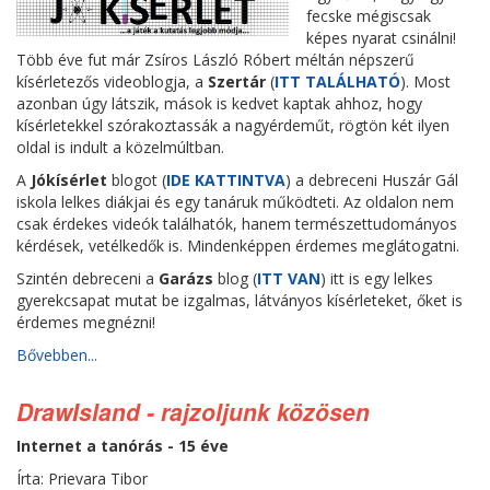
fecske mégiscsak
képes nyarat csinálni!
Több éve fut már Zsíros László Róbert méltán népszerű
kísérletezős videoblogja, a
Szertár
(
ITT TALÁLHATÓ
). Most
azonban úgy látszik, mások is kedvet kaptak ahhoz, hogy
kísérletekkel szórakoztassák a nagyérdeműt, rögtön két ilyen
oldal is indult a közelmúltban.
A
Jókísérlet
blogot (
IDE KATTINTVA
) a debreceni Huszár Gál
iskola lelkes diákjai és egy tanáruk működteti. Az oldalon nem
csak érdekes videók találhatók, hanem természettudományos
kérdések, vetélkedők is. Mindenképpen érdemes meglátogatni.
Szintén debreceni a
Garázs
blog (
ITT VAN
) itt is egy lelkes
gyerekcsapat mutat be izgalmas, látványos kísérleteket, őket is
érdemes megnézni!
Bővebben...
DrawIsland - rajzoljunk közösen
Internet a tanórás - 15 éve
Írta: Prievara Tibor