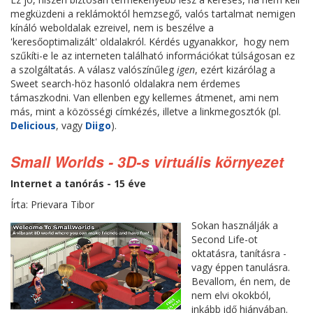
megküzdeni a reklámoktól hemzsegő, valós tartalmat nemigen
kínáló weboldalak ezreivel, nem is beszélve a
'keresőoptimalizált' oldalakról. Kérdés ugyanakkor, hogy nem
szűkíti-e le az interneten található információkat túlságosan ez
a szolgáltatás. A válasz valószínűleg
igen
, ezért kizárólag a
Sweet search-höz hasonló oldalakra nem érdemes
támaszkodni. Van ellenben egy kellemes átmenet, ami nem
más, mint a közösségi címkézés, illetve a linkmegosztók (pl.
Delicious
, vagy
Diigo
).
Small Worlds - 3D-s virtuális környezet
Internet a tanórás - 15 éve
Írta: Prievara Tibor
Sokan használják a
Second Life-ot
oktatásra, tanításra -
vagy éppen tanulásra.
Bevallom, én nem, de
nem elvi okokból,
inkább idő hiányában.