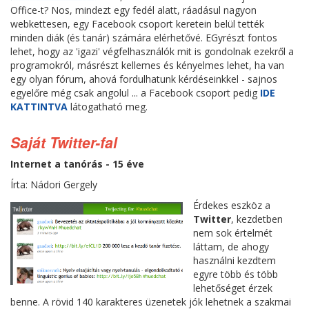
Office-t? Nos, mindezt egy fedél alatt, ráadásul nagyon
webkettesen, egy Facebook csoport keretein belül tették
minden diák (és tanár) számára elérhetővé. EGyrészt fontos
lehet, hogy az 'igazi' végfelhasználók mit is gondolnak ezekről a
programokról, másrészt kellemes és kényelmes lehet, ha van
egy olyan fórum, ahová fordulhatunk kérdéseinkkel - sajnos
egyelőre még csak angolul ... a Facebook csoport pedig
IDE
KATTINTVA
látogatható meg.
Saját Twitter-fal
Internet a tanórás - 15 éve
Írta: Nádori Gergely
Érdekes eszköz a
Twitter
, kezdetben
nem sok értelmét
láttam, de ahogy
használni kezdtem
egyre több és több
lehetőséget érzek
benne. A rövid 140 karakteres üzenetek jók lehetnek a szakmai