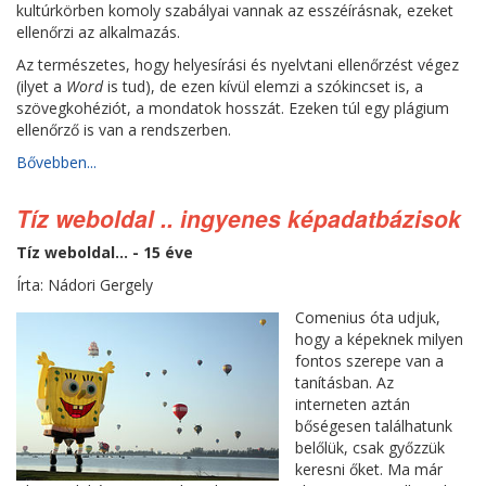
kultúrkörben komoly szabályai vannak az esszéírásnak, ezeket
ellenőrzi az alkalmazás.
Az természetes, hogy helyesírási és nyelvtani ellenőrzést végez
(ilyet a
Word
is tud), de ezen kívül elemzi a szókincset is, a
szövegkohéziót, a mondatok hosszát. Ezeken túl egy plágium
ellenőrző is van a rendszerben.
Bővebben...
Tíz weboldal .. ingyenes képadatbázisok
Tíz weboldal... - 15 éve
Írta: Nádori Gergely
Comenius óta udjuk,
hogy a képeknek milyen
fontos szerepe van a
tanításban. Az
interneten aztán
bőségesen találhatunk
belőlük, csak győzzük
keresni őket. Ma már