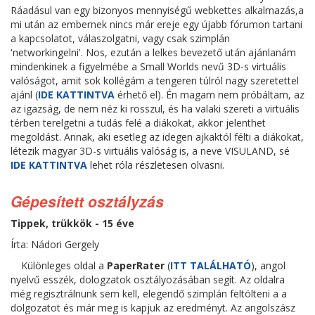
Ráadásul van egy bizonyos mennyiségű webkettes alkalmazás,a
mi után az embernek nincs már ereje egy újabb fórumon tartani
a kapcsolatot, válaszolgatni, vagy csak szimplán
'networkingelni'. Nos, ezután a lelkes bevezető után ajánlanám
mindenkinek a figyelmébe a Small Worlds nevű 3D-s virtuális
valóságot, amit sok kollégám a tengeren túlról nagy szeretettel
ajánl (
IDE KATTINTVA
érhető el). Én magam nem próbáltam, az
az igazság, de nem néz ki rosszul, és ha valaki szereti a virtuális
térben terelgetni a tudás felé a diákokat, akkor jelenthet
megoldást. Annak, aki esetleg az idegen ajkaktól félti a diákokat,
létezik magyar 3D-s virtuális valóság is, a neve VISULAND, sé
IDE KATTINTVA
lehet róla részletesen olvasni.
Gépesített osztályzás
Tippek, trükkök - 15 éve
Írta: Nádori Gergely
Különleges oldal a
PaperRater
(
ITT TALÁLHATÓ
), angol
nyelvű esszék, dologzatok osztályozásában segít. Az oldalra
még regisztrálnunk sem kell, elegendő szimplán feltölteni a a
dolgozatot és már meg is kapjuk az eredményt. Az angolszász