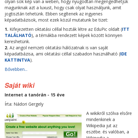
olyan sok kép van a weben, hogy nyugodtan megengedhetjük
magunknak azt a luxust, hogy csak olyat használjunk, amit
jogtisztán tehetünk. Ebben segítenek az ingyenes
képadatbázisok, most ezek közül mutatunk be tizet:
1.
Kifejezetten oktatási céllal hozták létre az EduPic oldalt (
ITT
TALÁLHATÓ
), a témákba rendezett képek között könnyen
kereshetünk.
2.
Az angol nemzeti oktatási hálózatnak is van saját
képadatbázisa, ami oktatási céllal szabadon használható (
IDE
KATTINTVA
).
Bővebben...
Saját wiki
Internet a tanórán - 15 éve
Írta: Nádori Gergely
A wikikről szólva elsőre
mindenkinek a
Wikipedia jut az
eszébe. és valóban, a
Wikipedia a