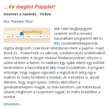
…és megint Popplet!
Internet a tanórás - 14 éve
Írta: Prievara Tibor
Már több blogbejegyzés
született erről a remekül
használható programról (
itt
és
itt
). Gondolattérképpel már
régóta dolgozom, csak kissé nehézkesen ment a papíros- majd
Word-ös - PowerPoint-os változat, a kollaborációs problémákról
nem is beszélve. A blogot olvasva felvillanyozódtam: először is
utána néztem a Neten, és találtam egy újabb videót egy külföldi
tanároldalon a használatáról (
itt
) majd hozzáláttam. A program
erőssége, hogy nagyon egyszerű a regisztráció (elég egy e-
mailcím és máris kezdhető a munka), és a kezelése is, annak
ellenére, hogy angol nyelvű. Otthon elkészítem a
gondolattérképem magját, az órán betöltöm, pár kattintással
(share) meghívom a csoportom tagjait, és máris kezdődhet a
munka!
Bővebben...