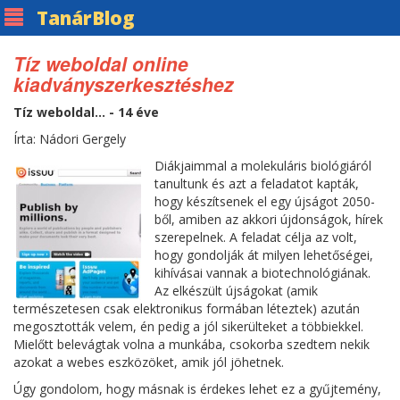
Tanár
Blog
Tíz weboldal online
kiadványszerkesztéshez
Tíz weboldal... - 14 éve
Írta: Nádori Gergely
Diákjaimmal a molekuláris biológiáról
tanultunk és azt a feladatot kapták,
hogy készítsenek el egy újságot 2050-
ből, amiben az akkori újdonságok, hírek
szerepelnek. A feladat célja az volt,
hogy gondolják át milyen lehetőségei,
kihívásai vannak a biotechnológiának.
Az elkészült újságokat (amik
természetesen csak elektronikus formában léteztek) azután
megosztották velem, én pedig a jól sikerülteket a többiekkel.
Mielőtt belevágtak volna a munkába, csokorba szedtem nekik
azokat a webes eszközöket, amik jól jöhetnek.
Úgy gondolom, hogy másnak is érdekes lehet ez a gyűjtemény,