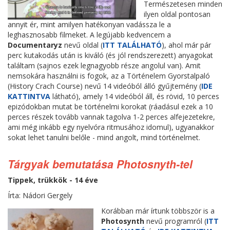
Természetesen minden
ilyen oldal pontosan
annyit ér, mint amilyen hatékonyan vadássza le a
leghasznosabb filmeket. A legújabb kedvencem a
Documentaryz
nevű oldal (
ITT TALÁLHATÓ
), ahol már pár
perc kutakodás után is kiváló (és jól rendszerezett) anyagokat
találtam (sajnos ezek legnagyobb része angolul van). Amit
nemsokára használni is fogok, az a Történelem Gyorstalpaló
(History Crach Course) nevű 14 videóból álló gyűjtemény (
IDE
KATTINTVA
látható), amely 14 videóból áll, és rövid, 10 perces
epizódokban mutat be történelmi korokat (ráadásul ezek a 10
perces részek tovább vannak tagolva 1-2 perces alfejezetekre,
ami még inkább egy nyelvóra ritmusához idomul), ugyanakkor
sokat lehet tanulni belőle - mind angolt, mind történelmet.
Tárgyak bemutatása Photosnyth-tel
Tippek, trükkök - 14 éve
Írta: Nádori Gergely
Korábban már írtunk többször is a
Photosynth
nevű programról (
ITT