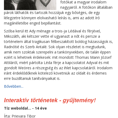
fotókat a magyar irodalom
nagyjairól. A fotókon általában
párok láthatók és tartozik hozzájuk egy bőséges, de egy
lélegzetre könnyen elolvasható leírás is, ami az adott író
magánéletébe enged bepillantást.
Szóba kerül itt Ady ménage a trois-ja Lédával és férjével,
Mikszáth, aki kétszer vette el ugyanazt a nőt és persze a
történelem által tragikusan félbeszakított boldog házasságok is,
Radnótié és Szerb Antalé. Sok olyan részletet is megtudunk,
amik nem szoktak szerepelni a tankönyvekben, de talán éppen
ezért is lehetnek érdekesek: mit mondott Thomas Mann József
Attiláról, miért pártolta Léda férje a kapcsolatot Adyval és mit
gondolt Weöres a részegség és az ihlet kapcsolatáról. Irodalom
iránt érdeklődőknek kötelező követniük az oldalt és érdemes
erre buzdítaniuk tanítványaikat is.
Bővebben...
Interaktív történetek - gyűjtemény!
Tíz weboldal... - 14 éve
Írta: Prievara Tibor