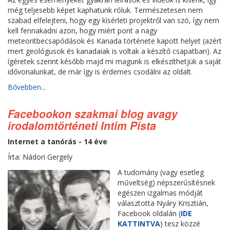
még teljesebb képet kaphatunk róluk. Természetesen nem
szabad elfelejteni, hogy egy kísérleti projektről van szó, így nem
kell fennakadni azon, hogy miért pont a nagy
meteoritbecsapódások és Kanada története kapott helyet (azért
mert geológusok és kanadaiak is voltak a készítő csapatban). Az
ígéretek szerint később majd mi magunk is elkészíthetjük a saját
idővonalunkat, de már így is érdemes csodálni az oldalt.
Bővebben...
Facebookon szakmai blog avagy
irodalomtörténeti Intim Pista
Internet a tanórás - 14 éve
Írta: Nádori Gergely
A tudomány (vagy esetleg
műveltség) népszerűsítésnek
egészen izgalmas módját
választotta Nyáry Krisztián,
Facebook oldalán (
IDE
KATTINTVA
) tesz közzé