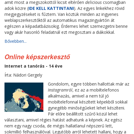
amit most a megszokottól kicsit eltérően
delicious
csomagban
adok közre (
IDE KELL KATTINTANI
). Az egyes linkekhez rövid
megjegyzéseket is fűztem. Van köztük minden az ingyenes
weblapszerkesztőktől az automatikus magazingyártón át
egészen a képadatbázisokig. Érdemes lehet szemezgetni benne
vagy akár hasonló feladatnál ezt megosztani a diákokkal.
Bővebben...
Online képszerkesztő
Internet a tanórás - 14 éve
Írta: Nádori Gergely
Gondolom, egyre többen hallottak már az
Instagramról
, ez az a mobiltelefonos
alkalmazás, amivel a nem túl jó
mobiltelefonnal készített képekből sokkal
gynegébb minőségűeket lehet készíteni.
Pár előre beállított szűrő közül lehet
választani, amivel régies hatást adhatunk a képnek. Az egész
nem egy nagy csoda, de mégis hallatlanul népszerű lett,
sokmillió felhasználóval. Legutóbb arról lehetett hallani, hogy a