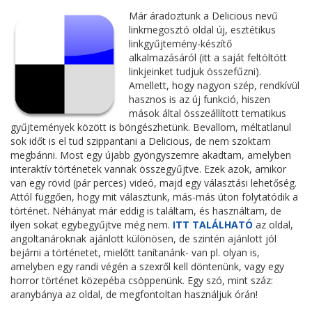
Már áradoztunk a Delicious nevű
linkmegosztó oldal új, esztétikus
linkgyűjtemény-készítő
alkalmazásáról (itt a saját feltöltött
linkjeinket tudjuk összefűzni).
Amellett, hogy nagyon szép, rendkívül
hasznos is az új funkció, hiszen
mások által összeállított tematikus
gyűjtemények között is böngészhetünk. Bevallom, méltatlanul
sok időt is el tud szippantani a Delicious, de nem szoktam
megbánni. Most egy újabb gyöngyszemre akadtam, amelyben
interaktív történetek vannak összegyűjtve. Ezek azok, amikor
van egy rövid (pár perces) videó, majd egy választási lehetőség.
Attól függően, hogy mit választunk, más-más úton folytatódik a
történet. Néhányat már eddig is találtam, és használtam, de
ilyen sokat egybegyűjtve még nem.
ITT TALÁLHATÓ
az oldal,
angoltanároknak ajánlott különösen, de szintén ajánlott jól
bejárni a történetet, mielőtt tanítanánk- van pl. olyan is,
amelyben egy randi végén a szexről kell döntenünk, vagy egy
horror történet közepéba csöppenünk. Egy szó, mint száz:
aranybánya az oldal, de megfontoltan használjuk órán!