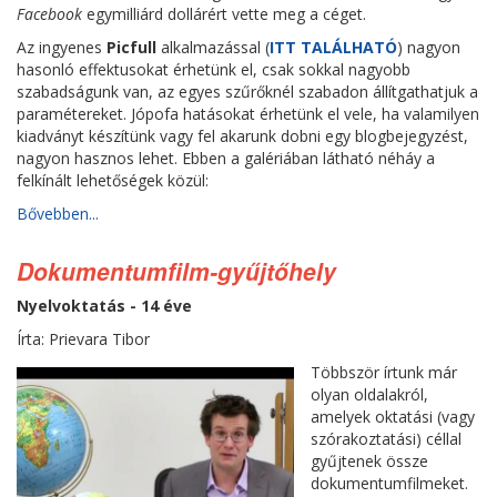
Facebook
egymilliárd dollárért vette meg a céget.
Az ingyenes
Picfull
alkalmazással (
ITT TALÁLHATÓ
) nagyon
hasonló effektusokat érhetünk el, csak sokkal nagyobb
szabadságunk van, az egyes szűrőknél szabadon állítgathatjuk a
paramétereket. Jópofa hatásokat érhetünk el vele, ha valamilyen
kiadványt készítünk vagy fel akarunk dobni egy blogbejegyzést,
nagyon hasznos lehet. Ebben a galériában látható néháy a
felkínált lehetőségek közül:
Bővebben...
Dokumentumfilm-gyűjtőhely
Nyelvoktatás - 14 éve
Írta: Prievara Tibor
Többször írtunk már
olyan oldalakról,
amelyek oktatási (vagy
szórakoztatási) céllal
gyűjtenek össze
dokumentumfilmeket.