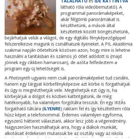
TALÁLHATÓ
és
IDE KATTINTVA
látható róla videóbemutató). A
programmal panorámaképeket,
akár félgömb panorámákat is
készíthetünk, a mások által
készítettek között böngészhetünk,
bejárhatjuk velük a világot, de egy digitális fényképezőgéppel
felszerelkezve magunk is csinálhatunk ilyeneket. A PIL Akadémia
szakmai napján ötleteltünk közösen azon, hogy mire is lehetne
használni a tanításban és számos jó ötlet adódott is (majd
jönnek egy cikkben hamarosan), de azóta felfedeztem a
program egy új lehetőségét is.
A
Photosynth
ugyanis nem csak panorámaképeket tud csinálni,
hanem egy tárgyat körbefényképezve azt körbe is forgathatjuk
és úgy is megnézthetjük vele. Megtehetjük ezt úgy is, ha
körbejárjuk a dolgot és közben kattintgatunk, de még
hatékonyabb, ha valamilyen forgótálra tesszük. Én egy IKEÁs
forgatható tálcára (
ILYENRE
) raktam fel és így készítettem róla
húsz képet a telefonommal. Érdemes valamilyen egyforma,
egyszerű hátteret választani, akkor lesz jobb a végeredmény.
Nagyszerűen használhatjuk arra, hogy a diákok munkáit,
alkotásait érdekesen mutassuk be az osztály vagy az iskola