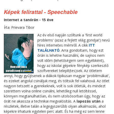
Képek felirattal - Speechable
Internet a tanórán - 15 éve
Írta: Prievara Tibor
Az év első napján szóltunk a 'first world
problems' (azaz a fejlett világ gondjai') nevű
híres internetes mémről. A cikk
ITT
TALÁLHATÓ
. Arra gondoltam, hogy ezt
órán is lehetne használni, de sajnos nem
volt időm (lehetőségem sem egyébként),
hogy az iskolai gépekre fénykép szerkesztő
szoftvereket telepít(tes)sek. Az ötletem
annyi, hogy gyűjtsenek a diákok tipikusan magyar 'problémákat',
és ezeket angolul csináljuk meg, és töltsük fel valahová. Az ötlet
nagyon tetszett a gyerekeknek, volt is sok ötletük, és mindezt
szerettem volna online csinálni, lehetőleg null letöltéssel,
könnyen megtanulhatóan, és nem utolsósorban úgy, hogy az
órát ne akassza a technikai megvalósítás. A
lapozás után
a
részletek, illetve talán a legegyszerűbb olyan alkalmazás, ahol
képekre írhatunk egytelen perc alatt. És ha még ez sem lenne