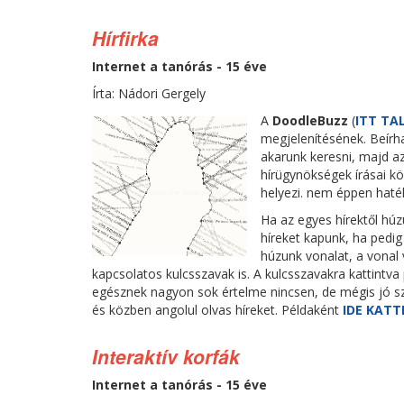
Hírfirka
Internet a tanórás - 15 éve
Írta: Nádori Gergely
A
DoodleBuzz
(
ITT TA
megjelenítésének. Beírha
akarunk keresni, majd az
hírügynökségek írásai kö
helyezi. nem éppen haté
Ha az egyes hírektől húz
híreket kapunk, ha pedig
húzunk vonalat, a vonal 
kapcsolatos kulcsszavak is. A kulcsszavakra kattintv
egésznek nagyon sok értelme nincsen, de mégis jó sz
és közben angolul olvas híreket. Példaként
IDE KATT
Interaktív korfák
Internet a tanórás - 15 éve