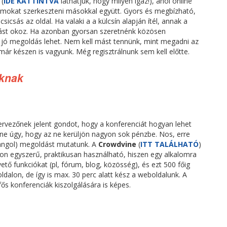
 (
IDE KATTINTVA
láthatjuk, hogy milyen igaz!), ahol online
okat szerkeszteni másokkal együtt. Gyors és megbízható,
sicsás az oldal. Ha valaki a a külcsín alapján ítél, annak a
ást okoz. Ha azonban gyorsan szeretnénk közösen
jó megoldás lehet. Nem kell mást tennünk, mint megadni az
 már készen is vagyunk. Még regisztrálnunk sem kell előtte.
áknak
rvezőnek jelent gondot, hogy a konferenciát hogyan lehet
ine úgy, hogy az ne kerüljön nagyon sok pénzbe. Nos, erre
angol) megoldást mutatunk. A
Crowdvine
(
ITT TALÁLHATÓ
)
on egyszerű, praktikusan használható, hiszen egy alkalomra
ető funkciókat (pl, fórum, blog, közösség), és ezt 500 főig
dalon, de így is max. 30 perc alatt kész a weboldalunk. A
fős konferenciák kiszolgálására is képes.