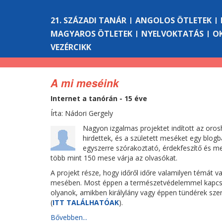
21. SZÁZADI TANÁR
ANGOLOS ÖTLETEK
MAGYAROS ÖTLETEK
NYELVOKTATÁS
O
VEZÉRCIKK
A mi meséink
Internet a tanórán - 15 éve
Írta: Nádori Gergely
Nagyon izgalmas projektet indított az orosh
hirdettek, és a született meséket egy blogba
egyszerre szórakoztató, érdekfeszítő és 
több mint 150 mese várja az olvasókat.
A projekt része, hogy időről időre valamilyen témát
mesében. Most éppen a természetvédelemmel kapcso
olyanok, amikben királylány vagy éppen tündérek szer
(
ITT TALÁLHATÓAK
).
Bővebben...