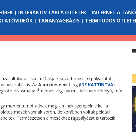
HÍREK
INTERAKTÍV TÁBLA ÖTLETEK
INTERNET A TAN
KTATÓVIDEÓK
TANANYAGBÁZIS
TERMTUDOS ÖTLETE
ázai általános iskola. Diákjaik között meseíró pályázatot
n publikálják is. Az
A mi meséink
blog (
IDE KATTINTVA
)
megható olvasmány. Érdemes végilapozni, bár nem könnyű, már
 vagy momentumot adnak meg, aminek szerepelnie kell a
latos mesék vannak soron, de korábban voltak például
epeltek. Természetsen a mesékhez rajzpályázat is tartozik