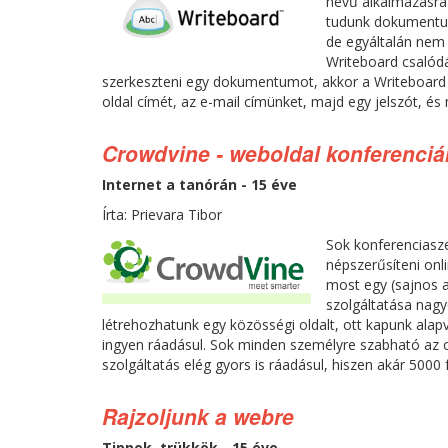
nevű alkalmazásra
tudunk dokumentum
de egyáltalán nem c
Writeboard csalód
szerkeszteni egy dokumentumot, akkor a Writeboard 
oldal címét, az e-mail címünket, majd egy jelszót, és
Crowdvine - weboldal konferenci
Internet a tanórán - 15 éve
Írta: Prievara Tibor
Sok konferenciasze
népszerűsíteni onl
most egy (sajnos 
szolgáltatása nagy
létrehozhatunk egy közösségi oldalt, ott kapunk alapv
ingyen ráadásul. Sok minden személyre szabható az ol
szolgáltatás elég gyors is ráadásul, hiszen akár 5000 
Rajzoljunk a webre
Tippek, trükkök - 15 éve