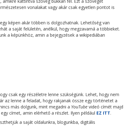
t, amikre kattintva szöveg bukkan fel. Ezt a szöveget
ermészetesen vonalakat vagy akár csak egyetlen pontot is
-egy képen akár többen is dolgozhatnak. Lehetőség van
ehát a saját felületén, anélkül, hogy megzavarná a többieket.
atunk a képünkhöz, amin a bejegyzések a wikipediában
 hogy csak egy részéletre lenne szükségünk. Lehet, hogy nem
ár az lenne a feladat, hogy rakjanak össze egy történetet a
 nincs más dolgunk, mint megadni a
YouTube
videó címét majd
 egy címet, amin elérhető a részlet. Ilyen például
EZ ITT
.
zthetjük a saját oldalunkra, blogunkba, digitális