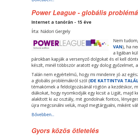
Power League - globális problém
Internet a tanórán - 15 éve
Írta: Nádori Gergely
Nem tudom, 
VAN
), ha n
a ligában k
párokban kapják a versenyző dolgokat és el kell dönte
készít, minél többször aratott egy dolog győzelmet,
Talán nem egyértelmű, hogy mi mindenre jó az egész,
a globális problémákról szól (
IDE KATTINTVA TALÁ
témakörnek a feldolgozásánál rögtön a kezdéskor, mi
diákokat, hogy nyomkodják egy kicsit a Ligát, majd 
alakított ki az osztály, mit gondolnak fontos, lénye
újra megcsinálni velük, majd megtárgyalni, miként vá
Bővebben...
Gyors közös ötletelés