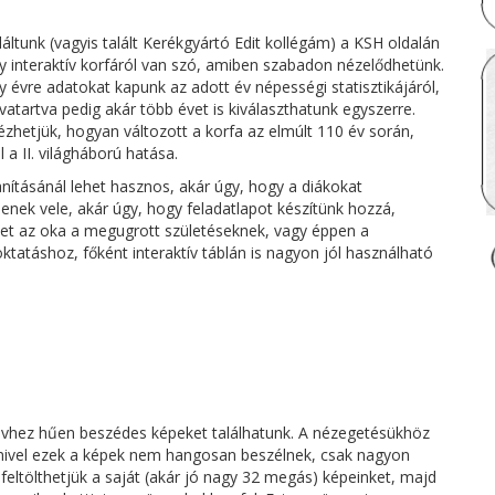
áltunk (vagyis talált Kerékgyártó Edit kollégám) a KSH oldalán
gy interaktív korfáról van szó, amiben szabadon nézelődhetünk.
y évre adatokat kapunk az adott év népességi statisztikájáról,
artva pedig akár több évet is kiválaszthatunk egyszerre.
hetjük, hogyan változott a korfa az elmúlt 110 év során,
l a II. világháború hatása.
nításánál lehet hasznos, akár úgy, hogy a diákokat
enek vele, akár úgy, hogy feladatlapot készítünk hozzá,
het az oka a megugrott születéseknek, vagy éppen a
tatáshoz, főként interaktív táblán is nagyon jól használható
évhez hűen beszédes képeket találhatunk. A nézegetésükhöz
 mivel ezek a képek nem hangosan beszélnek, csak nagyon
 feltölthetjük a saját (akár jó nagy 32 megás) képeinket, majd