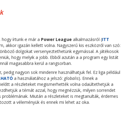
ák
hogy írtunk-e már a
Power League
alkalmazásról (
ITT
em, akkor igazán kellett volna. Nagyszerű kis eszközről van szó:
ülönböző dolgokat versenyeztethetünk egymással. A játékosok
niük, hogy melyik a jobb. Ebből azután a a program egy listát
 annál magasabbra kerül a rangsorban.
 pedig nagyon sok mindenre használhatjuk fel. Ez liga például
LHATÓ
a használatához a jelszó:
globalis
). Ennek a
előtt a részleteket megismerhették volna odaültethetjük a
kezdhetjük a témát azzal, hogy megnézzük, milyen sorrendet
ges problémának. Miután a részleteket is megtanulták, érdemes
ltozott a véleményük és ennek mi lehet az oka.