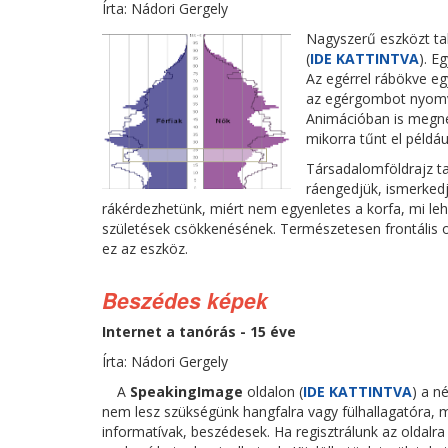
Írta: Nádori Gergely
Nagyszerű eszközt tal
(
IDE KATTINTVA
). E
Az egérrel rábökve eg
az egérgombot nyomvat
Animációban is megnéz
mikorra tűnt el példáu
Társadalomföldrajz ta
ráengedjük, ismerkedj
rákérdezhetünk, miért nem egyenletes a korfa, mi le
születések csökkenésének. Természetesen frontális ok
ez az eszköz.
Beszédes képek
Internet a tanórás - 15 éve
Írta: Nádori Gergely
A
SpeakingImage
oldalon (
IDE KATTINTVA
) a n
nem lesz szükségünk hangfalra vagy fülhallagatóra,
informatívak, beszédesek. Ha regisztrálunk az oldalra