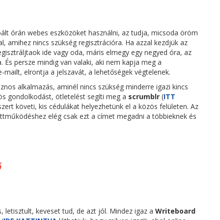
bált órán webes eszközöket használni, az tudja, micsoda öröm
al, amihez nincs szükség regisztrációra. Ha azzal kezdjük az
egisztráljtaok ide vagy oda, máris elmegy egy negyed óra, az
 És persze mindig van valaki, aki nem kapja meg a
-mailt, elrontja a jelszavát, a lehetőségek végtelenek.
znos alkalmazás, aminél nincs szükség minderre igazi kincs
ös gondolkodást, ötletelést segíti meg a
scrumblr
(
ITT
zert követi, kis cédulákat helyezhetünk el a közös felületen. Az
üttműködéshez elég csak ezt a címet megadni a többieknek és
ő
, letisztult, keveset tud, de azt jól. Mindez igaz a
Writeboard