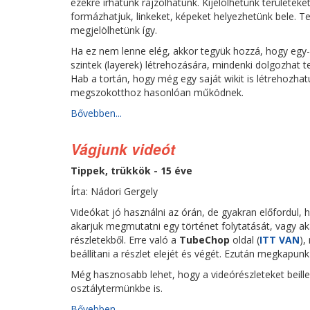
ezekre írhatunk rajzolhatunk. Kijelölhetünk területeke
formázhatjuk, linkeket, képeket helyezhetünk bele. T
megjelölhetünk így.
Ha ez nem lenne elég, akkor tegyük hozzá, hogy egy
szintek (layerek) létrehozására, mindenki dolgozhat t
Hab a tortán, hogy még egy saját wikit is létrehozh
megszokotthoz hasonlóan működnek.
Bővebben...
Vágjunk videót
Tippek, trükkök - 15 éve
Írta: Nádori Gergely
Videókat jó használni az órán, de gyakran előfordul,
akarjuk megmutatni egy történet folytatását, vagy ak
részletekből. Erre való a
TubeChop
oldal (
ITT VAN
),
beállítani a részlet elejét és végét. Ezután megkapunk
Még hasznosabb lehet, hogy a videórészleteket beilles
osztálytermünkbe is.
Bővebben...