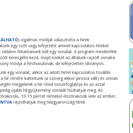
LÁLHATÓ
) izgalmas módját választotta a hírek
tunk egy szót vagy kifejezést amivel kapcsolatos híreket
 oldalon firkantanunk kell egy vonalat. A program mindenféle
zött keresgélni kezd, majd ezeket az általunk rajzolt vonalra
kony módja a hírolvasásnak, de kifejezetten látványos.
unk egy vonalat, akkor az adott hírrel kapcsolatos további
 a hír címére kattintunk (a szöveg ekkor pirosra vált) és onnan
végén megjelenik a hír rövid összefoglalója és az azzal
a pedig újabb hírgyűjtemény vonalát húzhatjuk meg. Az
órakozás, 10-15 percet remekül elszórakozik vele az ember,
INTVA
rajzolhatjuk meg Magyarország híreit.