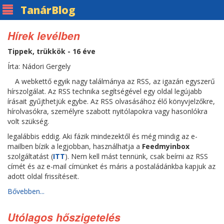
Tanár
Blog
Hírek levélben
Tippek, trükkök - 16 éve
Írta: Nádori Gergely
A webkettő egyik nagy találmánya az RSS, az igazán egyszerű
hírszolgálat. Az RSS technika segítségével egy oldal legújabb
írásait gyűjthetjük egybe. Az RSS olvasásához élő könyvjelzőkre,
hírolvasókra, személyre szabott nyitólapokra vagy hasonlókra
volt szükség.
legalábbis eddig. Aki fázik mindezektől és még mindig az e-
mailben bízik a legjobban, használhatja a
Feedmyinbox
szolgáltatást (
ITT
). Nem kell mást tennünk, csak beírni az RSS
címét és az e-mail címünket és máris a postaládánkba kapjuk az
adott oldal frissítéseit.
Bővebben...
Utólagos hőszigetelés