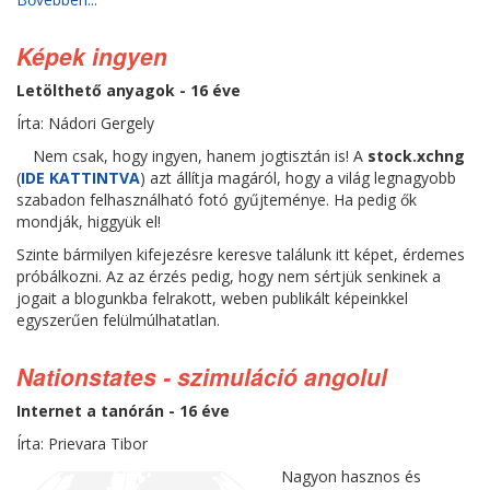
Képek ingyen
Letölthető anyagok - 16 éve
Írta: Nádori Gergely
Nem csak, hogy ingyen, hanem jogtisztán is! A
stock.xchng
(
IDE KATTINTVA
) azt állítja magáról, hogy a világ legnagyobb
szabadon felhasználható fotó gyűjteménye. Ha pedig ők
mondják, higgyük el!
Szinte bármilyen kifejezésre keresve találunk itt képet, érdemes
próbálkozni. Az az érzés pedig, hogy nem sértjük senkinek a
jogait a blogunkba felrakott, weben publikált képeinkkel
egyszerűen felülmúlhatatlan.
Nationstates - szimuláció angolul
Internet a tanórán - 16 éve
Írta: Prievara Tibor
Nagyon hasznos és