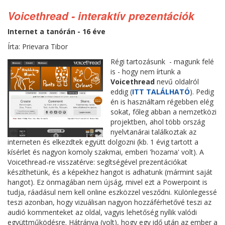
Voicethread - interaktív prezentációk
Internet a tanórán - 16 éve
Írta: Prievara Tibor
Régi tartozásunk - magunk felé
is - hogy nem írtunk a
Voicethread
nevű oldalról
eddig (
ITT TALÁLHATÓ
). Pedig
én is használtam régebben elég
sokat, főleg abban a nemzetközi
projektben, ahol több ország
nyelvtanárai találkoztak az
interneten és elkezdtek együtt dolgozni (kb. 1 évig tartott a
kísérlet és nagyon komoly szakmai, emberi 'hozama' volt). A
Voicethread-re visszatérve: segítségével prezentációkat
készíthetünk, és a képekhez hangot is adhatunk (mármint saját
hangot). Ez önmagában nem újság, mivel ezt a Powerpoint is
tudja, ráadásul nem kell online eszközzel vesződni. Különlegessé
teszi azonban, hogy vizuálisan nagyon hozzáférhetővé teszi az
audió kommenteket az oldal, vagyis lehetőség nyílik valódi
együttműködésre. Hátránya (volt), hogy egy idő után az ember a