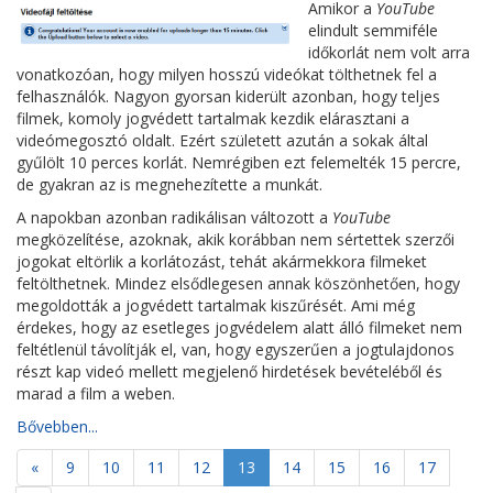
Amikor a
YouTube
elindult semmiféle
időkorlát nem volt arra
vonatkozóan, hogy milyen hosszú videókat tölthetnek fel a
felhasználók. Nagyon gyorsan kiderült azonban, hogy teljes
filmek, komoly jogvédett tartalmak kezdik elárasztani a
videómegosztó oldalt. Ezért született azután a sokak által
gyűlölt 10 perces korlát. Nemrégiben ezt felemelték 15 percre,
de gyakran az is megnehezítette a munkát.
A napokban azonban radikálisan változott a
YouTube
megközelítése, azoknak, akik korábban nem sértettek szerzői
jogokat eltörlik a korlátozást, tehát akármekkora filmeket
feltölthetnek. Mindez elsődlegesen annak köszönhetően, hogy
megoldották a jogvédett tartalmak kiszűrését. Ami még
érdekes, hogy az esetleges jogvédelem alatt álló filmeket nem
feltétlenül távolítják el, van, hogy egyszerűen a jogtulajdonos
részt kap videó mellett megjelenő hirdetések bevételéből és
marad a film a weben.
Bővebben...
«
9
10
11
12
13
14
15
16
17