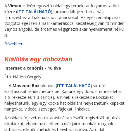
A
Vimeo
videómegosztó oldal egy remek tanfolyamot adott
közre (
ITT TALÁLHATÓ
), amiben kifejezetten a házi
filmezéshez adnak hasznos tanácsokat. Az egészen alapvető
dolgotól egészen a házi kamerakocsi készítéséig van itt minden.
Sajnos angolul, de érdemes végignézni akár nyelvismeret nélkül
is.
Bővebben...
Kiállítás egy dobozban
Internet a tanórás - 16 éve
Írta: Nádori Gergely
A
Museum Box
oldalon (
ITT TALÁLHATÓ
) virtuális
kiállításokat rendezhetünk be. Kapunk egy dobozt (ennek lehet
1-8 rekesze és 1-3 szintje), aminek a rekeszeibe kockákat
helyezhetünk, egy-egy kocka hat oldalára helyezhetünk képeket,
hangokat, videót, szöveget, fájlokat, linkeket.
Az oldal kifejezetten oktatási célra készült, regisztrálhatjuk az
iskolánkat, ebben az esetben a diákjaink munkáit magunk
láthatjuk, ellenőrizhetjük és hagyhatjuk jóvá. Az oldal