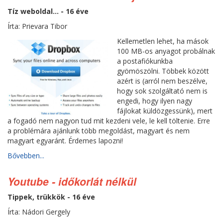
Tíz weboldal... - 16 éve
Írta: Prievara Tibor
Kellemetlen lehet, ha mások
100 MB-os anyagot probálnak
a postafiókunkba
gyömöszölni. Többek között
azért is (arról nem beszélve,
hogy sok szolgáltató nem is
engedi, hogy ilyen nagy
fájlokat küldözgessünk), mert
a fogadó nem nagyon tud mit kezdeni vele, le kell töltenie. Erre
a problémára ajánlunk több megoldást, magyart és nem
magyart egyaránt. Érdemes lapozni!
Bővebben...
Youtube - időkorlát nélkül
Tippek, trükkök - 16 éve
Írta: Nádori Gergely