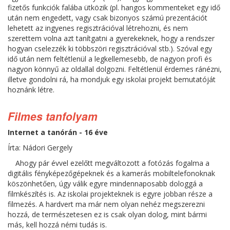
fizetős funkciók falába ütközik (pl. hangos kommenteket egy idő
után nem engedett, vagy csak bizonyos számú prezentációt
lehetett az ingyenes regisztrációval létrehozni, és nem
szerettem volna azt tanítgatni a gyerekeknek, hogy a rendszer
hogyan cselezzék ki többszöri regisztrációval stb.). Szóval egy
idő után nem feltétlenül a legkellemesebb, de nagyon profi és
nagyon könnyű az oldallal dolgozni. Feltétlenül érdemes ránézni,
illetve gondolni rá, ha mondjuk egy iskolai projekt bemutatóját
hoznánk létre.
Filmes tanfolyam
Internet a tanórán - 16 éve
Írta: Nádori Gergely
Ahogy pár évvel ezelőtt megváltozott a fotózás fogalma a
digitális fényképezőgépeknek és a kamerás mobiltelefonoknak
köszönhetően, úgy válik egyre mindennaposabb dologgá a
filmkészítés is. Az iskolai projekteknek is egyre jobban része a
filmezés. A hardvert ma már nem olyan nehéz megszerezni
hozzá, de természetesen ez is csak olyan dolog, mint bármi
más, kell hozzá némi tudás is.