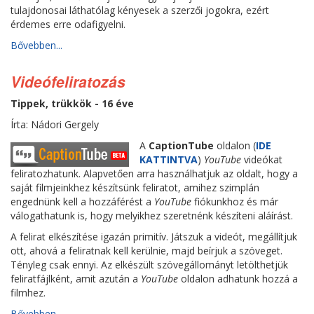
tulajdonosai láthatólag kényesek a szerzői jogokra, ezért
érdemes erre odafigyelni.
Bővebben...
Videófeliratozás
Tippek, trükkök - 16 éve
Írta: Nádori Gergely
A
CaptionTube
oldalon (
IDE
KATTINTVA
)
YouTube
videókat
feliratozhatunk. Alapvetően arra használhatjuk az oldalt, hogy a
saját filmjeinkhez készítsünk feliratot, amihez szimplán
engednünk kell a hozzáférést a
YouTube
fiókunkhoz és már
válogathatunk is, hogy melyikhez szeretnénk készíteni aláírást.
A felirat elkészítése igazán primitív. Játszuk a videót, megállítjuk
ott, ahová a feliratnak kell kerülnie, majd beírjuk a szöveget.
Tényleg csak ennyi. Az elkészült szövegállományt letölthetjük
feliratfájlként, amit azután a
YouTube
oldalon adhatunk hozzá a
filmhez.
Bővebben...