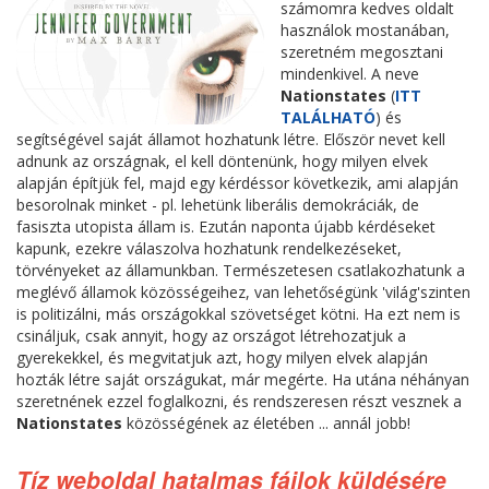
számomra kedves oldalt
használok mostanában,
szeretném megosztani
mindenkivel. A neve
Nationstates
(
ITT
TALÁLHATÓ
) és
segítségével saját államot hozhatunk létre. Először nevet kell
adnunk az országnak, el kell döntenünk, hogy milyen elvek
alapján építjük fel, majd egy kérdéssor következik, ami alapján
besorolnak minket - pl. lehetünk liberális demokráciák, de
fasiszta utopista állam is. Ezután naponta újabb kérdéseket
kapunk, ezekre válaszolva hozhatunk rendelkezéseket,
törvényeket az államunkban. Természetesen csatlakozhatunk a
meglévő államok közösségeihez, van lehetőségünk 'világ'szinten
is politizálni, más országokkal szövetséget kötni. Ha ezt nem is
csináljuk, csak annyit, hogy az országot létrehozatjuk a
gyerekekkel, és megvitatjuk azt, hogy milyen elvek alapján
hozták létre saját országukat, már megérte. Ha utána néhányan
szeretnének ezzel foglalkozni, és rendszeresen részt vesznek a
Nationstates
közösségének az életében ... annál jobb!
Tíz weboldal hatalmas fájlok küldésére