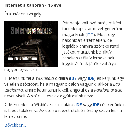
Internet a tanórán - 16 éve
Írta: Nádori Gergely
Pár napja volt szó arról, miként
tudunk rapsztár nevet generálni
magunknak (
ITT
). Most egy
hasonlóan értelmetlen, de
legalább annyira szórakoztató
játékot mutatunk be: fiktív
zenekarok fiktív lemezeinek
legyártását. A játék szabálya
nagyon egyszerű:
1. Menjünk fel a
Wikipedia
oldalra (
IDE
vagy
IDE
) és kérjünk egy
véletlen szócikket, ha a magyar oldalon vagyunk, akkor a
Lap
találomra
, amire kattintanunk kell, angolul ez a
Random article
nevet viseli. A szócikk lesz az együttesünk neve.
2. Menjünk el a Wikidézetek oldalára (
IDE
vagy
IDE
) és kérjünk itt
is lapot találomra. Az utolsó idézet utolsó néhány szava lesz a
lemez címe.
Bővebben...