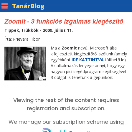
Tanár
Blog
Zoomit - 3 funkciós izgalmas kiegészítő
Tippek, trükkök - 2009. július 11.
Írta: Prievara Tibor
Ma a
Zoomit
nevű, Microsoft által
kifejlesztett kiegészítőről szólunk (amely
egyébként
IDE KATTINTVA
tölthető le).
Az alkalmazás lényege annyi, hogy egy
nagyon pici segédprogram segítségével
3 dolgot is tehetünk a gépünkön: