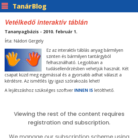
Tanár
Blog
Vetélkedő interaktív táblán
Tananyagbázis - 2010. február 1.
Írta: Nádori Gergely
Ez az interaktív táblás anyag bármilyen
szinten és bármilyen tantárgyból
felhasználható. Legjobban a
tudásellenőrzésben vehetjük hasznát. Két
csapat küzd meg egymással és a gyorsabb adhat választ a
kérdésre. Az ismétlés így igazi szórakozás lehet!
A lejátszáshoz szükséges szoftver
INNEN IS
letölthető.