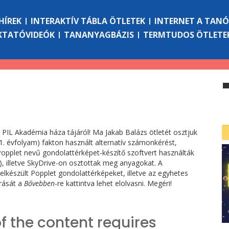
HÍREK
INTERAKTÍV TÁBLA ÖTLETEK
INTERNET A TAN
KTATÓVIDEÓK
TANANYAGBÁZIS
TERMTUDOS ÖTLETE
PIL Akadémia háza tájáról! Ma Jakab Balázs ötletét osztjuk
11. évfolyam) fakton használt alternatív számonkérést,
Popplet nevű gondolattérképet-készítő szoftvert használták
), illetve SkyDrive-on osztottak meg anyagokat. A
 elkészült Popplet gondolattérképeket, illetve az egyhetes
írását a
Bővebben
-re kattintva lehet elolvasni. Megéri!