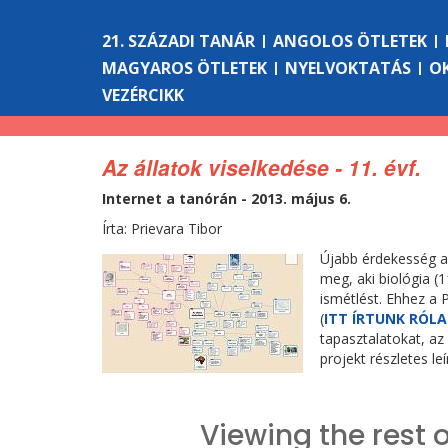
21. SZÁZADI TANÁR
ANGOLOS ÖTLETEK
MAGYAROS ÖTLETEK
NYELVOKTATÁS
O
VEZÉRCIKK
Az állatok viselkedése - 11. évf.
Internet a tanórán - 2013. május 6.
Írta: Prievara Tibor
Újabb érdekesség a 
meg, aki biológia (
ismétlést. Ehhez a 
(
ITT ÍRTUNK RÓLA
tapasztalatokat, az
projekt részletes le