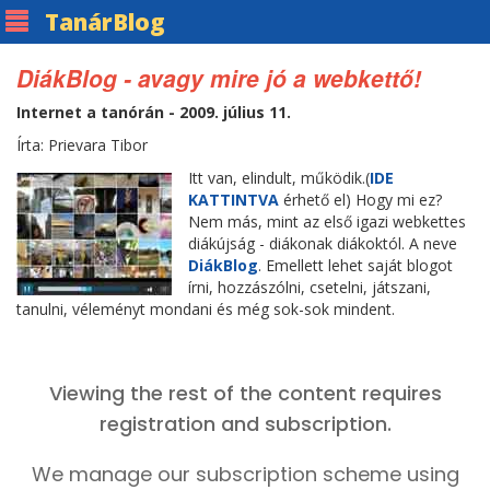
Tanár
Blog
DiákBlog - avagy mire jó a webkettő!
Internet a tanórán - 2009. július 11.
Írta: Prievara Tibor
Itt van, elindult, működik.(
IDE
KATTINTVA
érhető el) Hogy mi ez?
Nem más, mint az első igazi webkettes
diákújság - diákonak diákoktól. A neve
DiákBlog
. Emellett lehet saját blogot
írni, hozzászólni, csetelni, játszani,
tanulni, véleményt mondani és még sok-sok mindent.