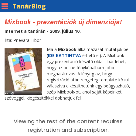
Tanár
Blog
Mixbook - prezentációk új dimenziója!
Internet a tanórán - 2009. július 10.
Írta: Prievara Tibor
Ma a
Mixbook
alkalmazását mutatjuk be
(
IDE KATTINTVA
érhető el). A Mixbook
egy prezentáció készítő oldal - bár lehet,
hogy az online fényképalbum jobb
meghatározás. A lényeg az, hogy
regisztráció után rengeteg template közül
választva elkészíthetünk egy beágyazható,
szép Mixbook-ot, ahol saját képeinket
szöveggel, kiegészítőkkel dobhatjuk fel.