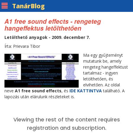
Tanár
Blog
A1 free sound effects - rengeteg
hangeffektus letölthetően
Letölthető anyagok - 2009. december 7.
Írta: Prievara Tibor
Ma egy gyűjteményt
mutatunk be, amely
rengeteg hangeffektust
tartalmaz - ingyen
letölthetően, és
elvihetően. Az oldal
neve
A1 free sound effects
, és
IDE KATTINTVA
található. A
lapozás után elárulunk részleteket is.