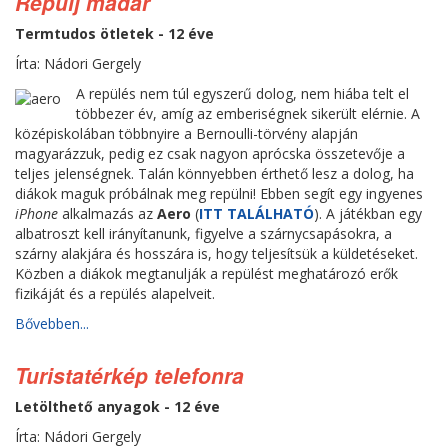
Repülj madár
Termtudos ötletek - 12 éve
Írta: Nádori Gergely
A repülés nem túl egyszerű dolog, nem hiába telt el
többezer év, amíg az emberiségnek sikerült elérnie. A
középiskolában többnyire a Bernoulli-törvény alapján
magyarázzuk, pedig ez csak nagyon aprócska összetevője a
teljes jelenségnek. Talán könnyebben érthető lesz a dolog, ha
diákok maguk próbálnak meg repülni! Ebben segít egy ingyenes
iPhone
alkalmazás az
Aero
(
ITT TALÁLHATÓ
). A játékban egy
albatroszt kell irányítanunk, figyelve a szárnycsapásokra, a
szárny alakjára és hosszára is, hogy teljesítsük a küldetéseket.
Közben a diákok megtanulják a repülést meghatározó erők
fizikáját és a repülés alapelveit.
Bővebben...
Turistatérkép telefonra
Letölthető anyagok - 12 éve
Írta: Nádori Gergely