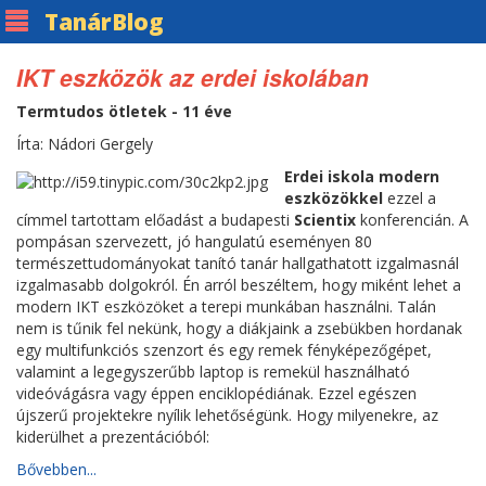
Tanár
Blog
IKT eszközök az erdei iskolában
Termtudos ötletek - 11 éve
Írta: Nádori Gergely
Erdei iskola modern
eszközökkel
ezzel a
címmel tartottam előadást a budapesti
Scientix
konferencián. A
pompásan szervezett, jó hangulatú eseményen 80
természettudományokat tanító tanár hallgathatott izgalmasnál
izgalmasabb dolgokról. Én arról beszéltem, hogy miként lehet a
modern IKT eszközöket a terepi munkában használni. Talán
nem is tűnik fel nekünk, hogy a diákjaink a zsebükben hordanak
egy multifunkciós szenzort és egy remek fényképezőgépet,
valamint a legegyszerűbb laptop is remekül használható
videóvágásra vagy éppen enciklopédiának. Ezzel egészen
újszerű projektekre nyílik lehetőségünk. Hogy milyenekre, az
kiderülhet a prezentációból:
Bővebben...