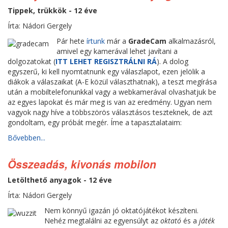
Tippek, trükkök - 12 éve
Írta: Nádori Gergely
Pár hete
írtunk
már a
GradeCam
alkalmazásról,
amivel egy kamerával lehet javítani a
dolgozatokat (
ITT LEHET REGISZTRÁLNI RÁ
). A dolog
egyszerű, ki kell nyomtatnunk egy válaszlapot, ezen jelölik a
diákok a válaszaikat (A-E közül választhatnak), a teszt megírása
után a mobiltelefonunkkal vagy a webkamerával olvashatjuk be
az egyes lapokat és már meg is van az eredmény. Ugyan nem
vagyok nagy híve a többszörös választásos teszteknek, de azt
gondoltam, egy próbát megér. Íme a tapasztalataim:
Bővebben...
Összeadás, kivonás mobilon
Letölthető anyagok - 12 éve
Írta: Nádori Gergely
Nem könnyű igazán jó oktatójátékot készíteni.
Nehéz megtalálni az egyensúlyt az
oktató
és a
játék