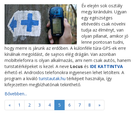
Év elején sok osztály
megy kirándulni. Ugyan
egy egészséges
eltévedés csak növelni
tudja az élményt, van
olyan pillanat, amikor jó
lenne pontosan tudni,
hogy merre is járunk az erdőben. A különféle túra-GPS-ek erre
kínálnak megoldást, de sajnos elég drágán. Van azonban
mobiltelefonra is olyan alkalmazás, ami nem csak autós, hanem
turistatérképeket is kezel. A neve
Locus
és
IDE KATTINTVA
érhető el. Androidos telefonokra ingyenesen lehet letölteni. A
program a kiváló
turistautak.hu
térképeit használja, így
kifejezetten megbízhatónak tekinthető.
Bővebben...
«
1
2
3
4
5
6
7
8
»