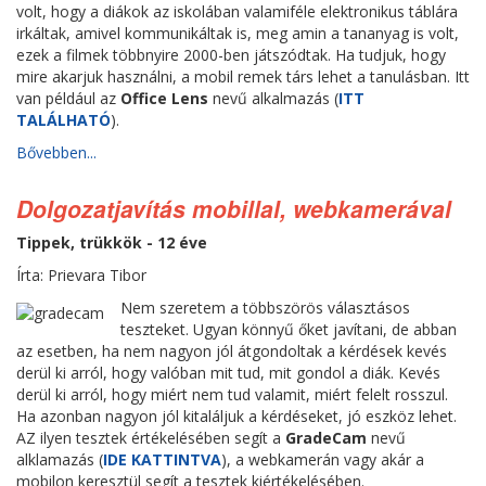
volt, hogy a diákok az iskolában valamiféle elektronikus táblára
irkáltak, amivel kommunikáltak is, meg amin a tananyag is volt,
ezek a filmek többnyire 2000-ben játszódtak. Ha tudjuk, hogy
mire akarjuk használni, a mobil remek társ lehet a tanulásban. Itt
van például az
Office Lens
nevű alkalmazás (
ITT
TALÁLHATÓ
).
Bővebben...
Dolgozatjavítás mobillal, webkamerával
Tippek, trükkök - 12 éve
Írta: Prievara Tibor
Nem szeretem a többszörös választásos
teszteket. Ugyan könnyű őket javítani, de abban
az esetben, ha nem nagyon jól átgondoltak a kérdések kevés
derül ki arról, hogy valóban mit tud, mit gondol a diák. Kevés
derül ki arról, hogy miért nem tud valamit, miért felelt rosszul.
Ha azonban nagyon jól kitaláljuk a kérdéseket, jó eszköz lehet.
AZ ilyen tesztek értékelésében segít a
GradeCam
nevű
alklamazás (
IDE KATTINTVA
), a webkamerán vagy akár a
mobilon keresztül segít a tesztek kiértékelésében.