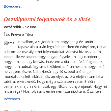
Bővebben...
Osztálytermi folyamatok és a tiltás
Vezércikk - 12 éve
Írta: Prievara Tibor
Bevallom, azt gondoltam, hogy ennyi év tanári
tapasztalata után legalább részben én irányítom, illetve
átlátom az osztálytermi folyamatokat. Annyira biztos voltam
ebben, illetve abban, hogy nagyon figyelek mindig mindenre,
hogy a minap egy kihívást intéztem a diákjaim felé: fogadjunk,
hogy nem tudnak úgy sms-t küldeni az órán nekem, hogy azt én
ne vegyem észre. Nehezítésül egy 10 szóból álló angol
mondatot kellett elküldeniük, amelyet az óra elején írtam fel a
táblára, elkerülendő, hogy még a szünetben valamit előre
beírjanak, majd az órán csak egy 'Elküld'-öt nyomjanak. Hogy mi
lett a vége? Nos, olyasmi, emire nem számítottam. Őszintén.
Bővebben...