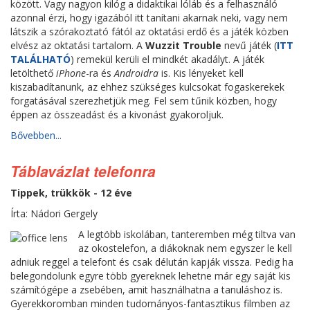
között. Vagy nagyon kilóg a didaktikai lóláb és a felhasználó
azonnal érzi, hogy igazából itt tanítani akarnak neki, vagy nem
látszik a szórakoztató fától az oktatási erdő és a játék közben
elvész az oktatási tartalom. A
Wuzzit Trouble
nevű játék (
ITT
TALÁLHATÓ
) remekül kerüli el mindkét akadályt. A játék
letölthető
iPhone
-ra és
Androidra
is. Kis lényeket kell
kiszabadítanunk, az ehhez szükséges kulcsokat fogaskerekek
forgatásával szerezhetjük meg. Fel sem tűnik közben, hogy
éppen az összeadást és a kivonást gyakoroljuk.
Bővebben...
Táblavázlat telefonra
Tippek, trükkök - 12 éve
Írta: Nádori Gergely
A legtöbb iskolában, tanteremben még tiltva van
az okostelefon, a diákoknak nem egyszer le kell
adniuk reggel a telefont és csak délután kapják vissza. Pedig ha
belegondolunk egyre több gyereknek lehetne már egy saját kis
számítógépe a zsebében, amit használhatna a tanuláshoz is.
Gyerekkoromban minden tudományos-fantasztikus filmben az