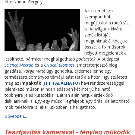
Írta: Nádori Gergely
Az internet sok
szempontból
megújította a rádiózást
is. A hallgatni kívánt
zenék listáját
magunknak állíthatjuk
össze, a fix műsorok
helyett megjelentek a
letölthető, bármikor meghallgatható
podcastok
. A budapesti
Science Meetup
és a
Critical Biomass
ismeretterjesztő blog
gazdása,
Varga Máté
úgy gondolta, érdemes lenne egy
természettudományos témájú aást tető alá hozni. Így született
meg az
Impakták
(
ITT TALÁLHATÓ
) havi rendszerességgel
jelentkező műsor. Minden adásban két interjú hallható,
többnyire jeles kutatókkal. Bátran ajánlhatjuk érdeklődő
diákjainknak is. Egy-egy műsor legfeljebb egy órás, de letölthető
mobiltelefonra is, akár útközben is hallgatható.
Bővebben...
Tesztjavítás kamerával - tényleg működik