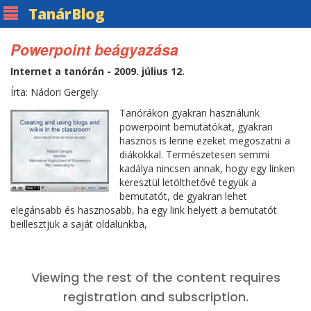
Tanár
Blog
Powerpoint beágyazása
Internet a tanórán - 2009. július 12.
Írta: Nádori Gergely
Tanórákon gyakran használunk
powerpoint bemutatókat, gyakran
hasznos is lenne ezeket megoszatni a
diákokkal. Természetesen semmi
kadálya nincsen annak, hogy egy linken
keresztül letölthetővé tegyük a
bemutatót, de gyakran lehet
elegánsabb és hasznosabb, ha egy link helyett a bemutatót
beillesztjük a saját oldalunkba,